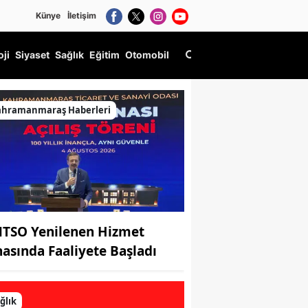
Künye
İletişim
oji
Siyaset
Sağlık
Eğitim
Otomobil
el hedefimiz"
ahramanmaraş Haberleri
TSO Yenilenen Hizmet
nasında Faaliyete Başladı
ğlık