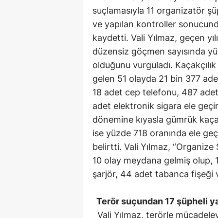
suçlamasıyla 11 organizatör şüp
ve yapılan kontroller sonucun
kaydetti. Vali Yılmaz, geçen y
düzensiz göçmen sayısında yü
olduğunu vurguladı. Kaçakçılık s
gelen 51 olayda 21 bin 377 ade
18 adet cep telefonu, 487 adet
adet elektronik sigara ele geçiri
dönemine kıyasla gümrük kaçağ
ise yüzde 718 oranında ele geç
belirtti. Vali Yılmaz, “Organize 
10 olay meydana gelmiş olup, 1
şarjör, 44 adet tabanca fişeği v
Terör suçundan 17 şüpheli ya
Vali Yılmaz, terörle mücadeleyl