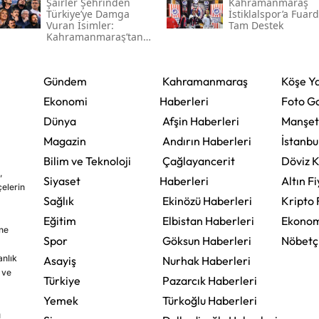
Şairler Şehrinden
Kahramanmaraş
Türkiye’ye Damga
İstiklalspor’a Fuar
Vuran İsimler:
Tam Destek
Kahramanmaraş’tan
Çıkan Ünlüler
Gündem
Kahramanmaraş
Köşe Ya
Ekonomi
Haberleri
Foto Ga
Dünya
Afşin Haberleri
Manşet
Magazin
Andırın Haberleri
İstanbu
Bilim ve Teknoloji
Çağlayancerit
Döviz K
,
Siyaset
Haberleri
Altın Fi
çelerin
Sağlık
Ekinözü Haberleri
Kripto 
Eğitim
Elbistan Haberleri
Ekonom
ine
Spor
Göksun Haberleri
Nöbetç
nlık
Asayiş
Nurhak Haberleri
 ve
Türkiye
Pazarcık Haberleri
Yemek
Türkoğlu Haberleri
u