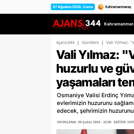
07 Ağustos 2026, Cuma
Kahramanmara
Ajans344
|
Gündem
|
Vali Yılmaz: 
Vali Yılmaz: "
huzurlu ve güv
yaşamaları te
Osmaniye Valisi Erdinç Yılm
evlerimizin huzurunu sağla
edecek, şehrimizin huzurunu
YAYINLAMA: 09 Şubat 2024 - 22:00
EDİTÖR: FAT