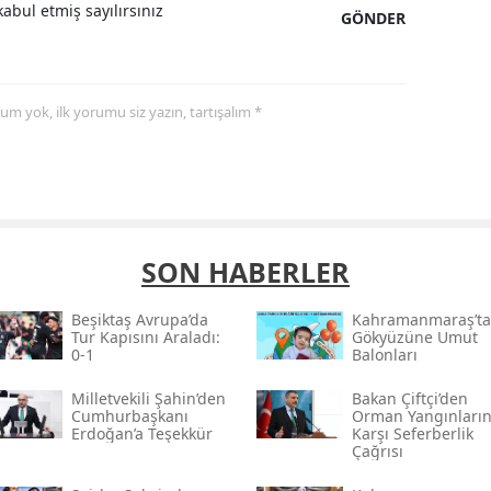
abul etmiş sayılırsınız
GÖNDER
yorum yok, ilk yorumu siz yazın, tartışalım *
SON HABERLER
Beşiktaş Avrupa’da
Kahramanmaraş’ta
Tur Kapısını Araladı:
Gökyüzüne Umut
0-1
Balonları
Milletvekili Şahin’den
Bakan Çiftçi’den
Cumhurbaşkanı
Orman Yangınları
Erdoğan’a Teşekkür
Karşı Seferberlik
Çağrısı