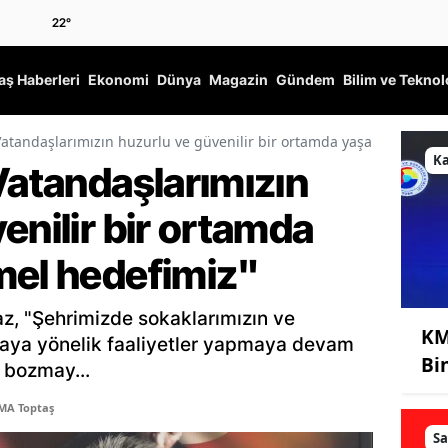
22
°
ş Haberleri
Ekonomi
Dünya
Magazin
Gündem
Bilim ve Teknol
"Vatandaşlarımızın huzurlu ve güvenilir bir ortamda yaşamaları tem
K
Vatandaşlarımızın
enilir bir ortamda
mel hedefimiz"
az, "Şehrimizde sokaklarımızın ve
KM
maya yönelik faaliyetler yapmaya devam
Bi
 bozmay...
MA Toptaş
Sa