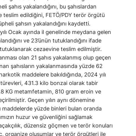
eli şahıs yakalandığını, bu şahıslardan
 teslim edildiğini, FETÖ/PDY terör örgütü
üpheli şahsın yakalandığını kaydetti.
24 yılı Ocak ayında il genelinde meydana gelen
landığını ve 23’ünün tutuklandığını ifade
 tutuklanarak cezaevine teslim edilmiştir.
ranması olan 21 şahıs yakalanmış olup geçen
ranan şahısların yakalanmasında yüzde 62
n narkotik maddelere bakıldığında, 2024 yılı
türevleri, 431.3 kilo bonzai olarak tabir
4.8 KG metamfetamin, 810 gram eroin ve
çirilmiştir. Geçen yılın aynı dönemine
cu maddelerde yüzde binleri bulan oranda
rımızın huzur ve güvenliğini sağlamak
açakçılık, düzensiz göçmen ve terör konuları
, organize oluşumlar ve terör örgütleri ile