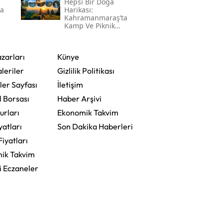
Hepsi Bir Doğa
da
Harikası:
Kahramanmaraş’ta
Kamp Ve Piknik
Yapılabilecek En
Güzel Alanlar
zarları
Künye
leriler
Gizlilik Politikası
ler Sayfası
İletişim
l Borsası
Haber Arşivi
urları
Ekonomik Takvim
yatları
Son Dakika Haberleri
Fiyatları
ik Takvim
i Eczaneler