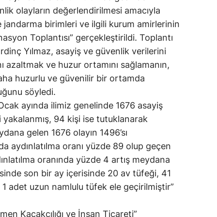
ik olayların değerlendirilmesi amacıyla
 jandarma birimleri ve ilgili kurum amirlerinin
nasyon Toplantısı” gerçekleştirildi. Toplantı
dinç Yılmaz, asayiş ve güvenlik verilerini
nı azaltmak ve huzur ortamını sağlamanın,
ha huzurlu ve güvenilir bir ortamda
uğunu söyledi.
 Ocak ayında ilimiz genelinde 1676 asayiş
 yakalanmış, 94 kişi ise tutuklanarak
eydana gelen 1676 olayın 1496’sı
ında aydınlatılma oranı yüzde 89 olup geçen
dınlatılma oranında yüzde 4 artış meydana
esinde son bir ay içerisinde 20 av tüfeği, 41
1 adet uzun namlulu tüfek ele geçirilmiştir”
en Kaçakçılığı ve İnsan Ticareti”