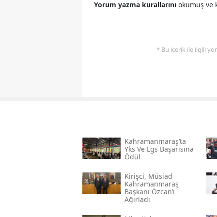
Yorum yazma kurallarını
okumuş ve k
* Bu içerik ile ilgili 
Kahramanmaraş’ta
Yks Ve Lgs Başarısına
Ödül
Kirişci, Müsi̇ad
Kahramanmaraş
Başkanı Özcan’ı
Ağırladı