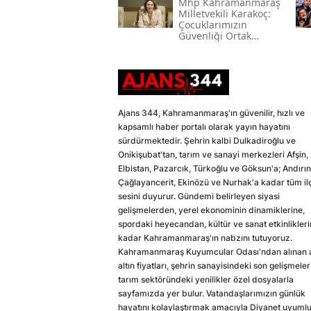
Mhp Kahramanmaraş
Milletvekili Karakoç:
Çocuklarımızın
Güvenliği Ortak
Vazifemiz
Ajans 344, Kahramanmaraş'ın güvenilir, hızlı ve
kapsamlı haber portalı olarak yayın hayatını
sürdürmektedir. Şehrin kalbi Dulkadiroğlu ve
Onikişubat'tan, tarım ve sanayi merkezleri Afşin,
Elbistan, Pazarcık, Türkoğlu ve Göksun'a; Andırın
Çağlayancerit, Ekinözü ve Nurhak'a kadar tüm il
sesini duyurur. Gündemi belirleyen siyasi
gelişmelerden, yerel ekonominin dinamiklerine,
spordaki heyecandan, kültür ve sanat etkinlikler
kadar Kahramanmaraş'ın nabzını tutuyoruz.
Kahramanmaraş Kuyumcular Odası'ndan alınan a
altın fiyatları, şehrin sanayisindeki son gelişmeler
tarım sektöründeki yenilikler özel dosyalarla
sayfamızda yer bulur. Vatandaşlarımızın günlük
hayatını kolaylaştırmak amacıyla Diyanet uyuml