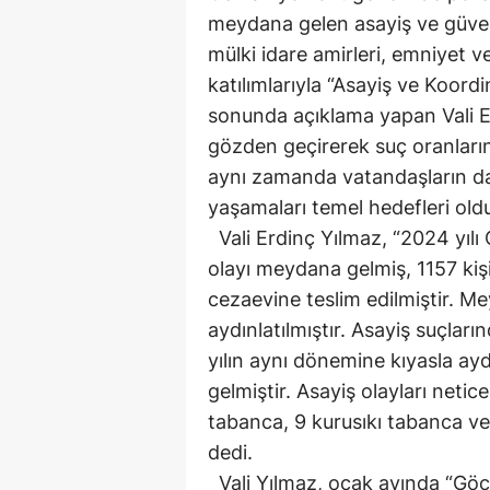
meydana gelen asayiş ve güvenl
mülki idare amirleri, emniyet ve
katılımlarıyla “Asayiş ve Koordi
sonunda açıklama yapan Vali Er
gözden geçirerek suç oranları
aynı zamanda vatandaşların da
yaşamaları temel hedefleri old
Vali Erdinç Yılmaz, “2024 yılı
olayı meydana gelmiş, 1157 kişi
cezaevine teslim edilmiştir. M
aydınlatılmıştır. Asayiş suçlar
yılın aynı dönemine kıyasla ay
gelmiştir. Asayiş olayları netic
tabanca, 9 kurusıkı tabanca ve 
dedi.
Vali Yılmaz, ocak ayında “Göçm