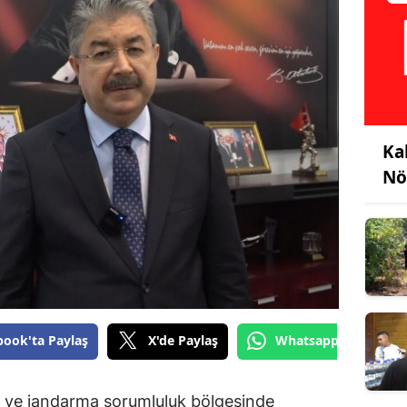
Ka
Nö
book'ta Paylaş
X'de Paylaş
Whatsapp'tan Gönde
 ve jandarma sorumluluk bölgesinde