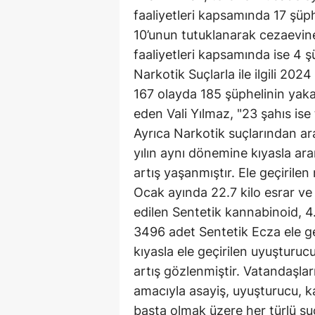
faaliyetleri kapsamında 17 şüph
10’unun tutuklanarak cezaevine
faaliyetleri kapsamında ise 4 ş
Narkotik Suçlarla ile ilgili 20
167 olayda 185 şüphelinin yaka
eden Vali Yılmaz, "23 şahıs ise
Ayrıca Narkotik suçlarından a
yılın aynı dönemine kıyasla a
artış yaşanmıştır. Ele geçirile
Ocak ayında 22.7 kilo esrar ve 
edilen Sentetik kannabinoid, 
3496 adet Sentetik Ecza ele ge
kıyasla ele geçirilen uyuşturu
artış gözlenmiştir. Vatandaşla
amacıyla asayiş, uyuşturucu, k
başta olmak üzere her türlü suç