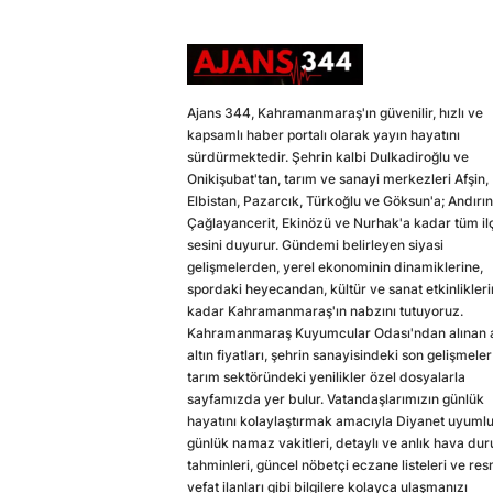
Ajans 344, Kahramanmaraş'ın güvenilir, hızlı ve
kapsamlı haber portalı olarak yayın hayatını
sürdürmektedir. Şehrin kalbi Dulkadiroğlu ve
Onikişubat'tan, tarım ve sanayi merkezleri Afşin,
Elbistan, Pazarcık, Türkoğlu ve Göksun'a; Andırın
Çağlayancerit, Ekinözü ve Nurhak'a kadar tüm il
sesini duyurur. Gündemi belirleyen siyasi
gelişmelerden, yerel ekonominin dinamiklerine,
spordaki heyecandan, kültür ve sanat etkinlikler
kadar Kahramanmaraş'ın nabzını tutuyoruz.
Kahramanmaraş Kuyumcular Odası'ndan alınan a
altın fiyatları, şehrin sanayisindeki son gelişmeler
tarım sektöründeki yenilikler özel dosyalarla
sayfamızda yer bulur. Vatandaşlarımızın günlük
hayatını kolaylaştırmak amacıyla Diyanet uyuml
günlük namaz vakitleri, detaylı ve anlık hava du
tahminleri, güncel nöbetçi eczane listeleri ve res
vefat ilanları gibi bilgilere kolayca ulaşmanızı