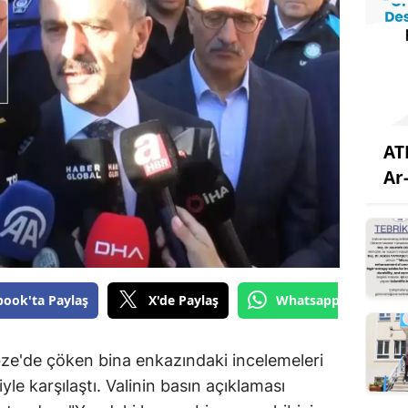
AT
Ar
book'ta Paylaş
X'de Paylaş
Whatsapp'tan Gönde
ebze'de çöken bina enkazındaki incelemeleri
le karşılaştı. Valinin basın açıklaması