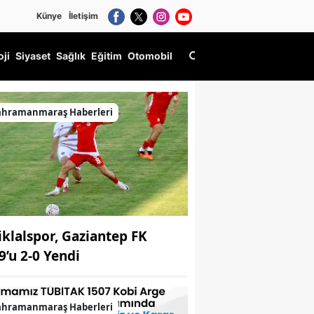
Künye
İletişim
oji
Siyaset
Sağlık
Eğitim
Otomobil
ahramanmaraş Haberleri
tiklalspor, Gaziantep FK
9’u 2-0 Yendi
ahramanmaraş Haberleri