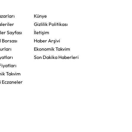
Hedefliyoruz
zarları
Künye
leriler
Gizlilik Politikası
ler Sayfası
İletişim
l Borsası
Haber Arşivi
urları
Ekonomik Takvim
yatları
Son Dakika Haberleri
Fiyatları
ik Takvim
i Eczaneler