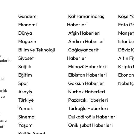
Gündem
Kahramanmaraş
Köşe Ya
Ekonomi
Haberleri
Foto Ga
Dünya
Afşin Haberleri
Manşet
Magazin
Andırın Haberleri
İstanbu
Bilim ve Teknoloji
Çağlayancerit
Döviz K
,
Siyaset
Haberleri
Altın Fi
çelerin
Sağlık
Ekinözü Haberleri
Kripto 
Eğitim
Elbistan Haberleri
Ekonom
ine
Spor
Göksun Haberleri
Nöbetç
nlık
Asayiş
Nurhak Haberleri
 ve
Türkiye
Pazarcık Haberleri
Yemek
Türkoğlu Haberleri
u
Sinema
Dulkadiroğlu Haberleri
rumu
Yaşam
Onikişubat Haberleri
mi
Kültür-Sanat