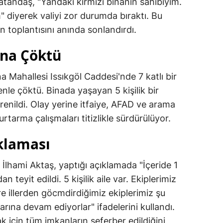
vatandaş, "Yandaki kırmızı binanın sahibiyim.
diyerek valiyi zor durumda bıraktı. Bu
n toplantısını anında sonlandırdı.
ina Çöktü
a Mahallesi Issıkgöl Caddesi'nde 7 katlı bir
nle çöktü. Binada yaşayan 5 kişilik bir
ğrenildi. Olay yerine itfaiye, AFAD ve arama
urtarma çalışmaları titizlikle sürdürülüyor.
ıklaması
i İlhami Aktaş, yaptığı açıklamada "İçeride 1
n teyit edildi. 5 kişilik aile var. Ekiplerimiz
e illerden göcmdirdiğimiz ekiplerimiz şu
ına devam ediyorlar" ifadelerini kullandı.
ak için tüm imkanların seferber edildiğini