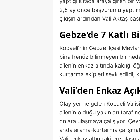
yaptığı sırada araya giren bir 
2,5 ay önce başvurumu yaptım" 
çıkışın ardından Vali Aktaş bası
Gebze'de 7 Katlı B
Kocaeli'nin Gebze ilçesi Mevlan
bina henüz bilinmeyen bir nede
ailenin enkaz altında kaldığı ö
kurtarma ekipleri sevk edildi, k
Vali'den Enkaz Aç
Olay yerine gelen Kocaeli Valis
ailenin olduğu yakınları tarafında
onlara ulaşmaya çalışıyor. Çevr
anda arama-kurtarma çalışmalar
Vali, enkaz altındakilere ulaşm