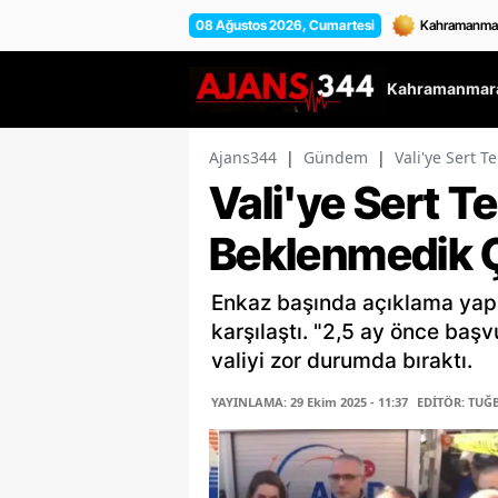
08 Ağustos 2026, Cumartesi
Kahramanmara
Ajans344
|
Gündem
|
Vali'ye Sert 
Vali'ye Sert T
Beklenmedik Ç
Enkaz başında açıklama yapar
karşılaştı. "2,5 ay önce baş
valiyi zor durumda bıraktı.
YAYINLAMA: 29 Ekim 2025 - 11:37
EDİTÖR: TUĞ