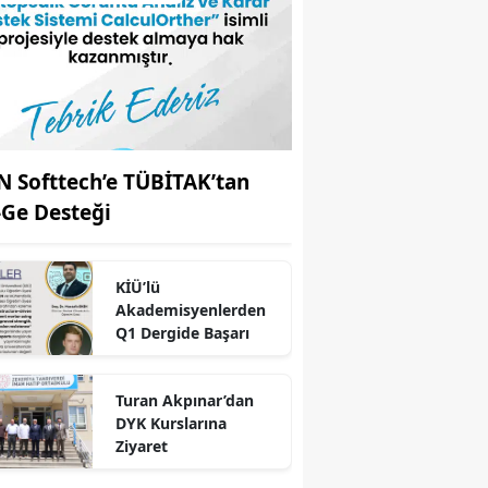
N Softtech’e TÜBİTAK’tan
-Ge Desteği
KİÜ’lü
Akademisyenlerden
Q1 Dergide Başarı
r
Turan Akpınar’dan
DYK Kurslarına
Ziyaret