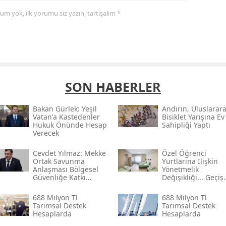
yorum yok, ilk yorumu siz yazın, tartışalım *
SON HABERLER
Bakan Gürlek: Yeşil
Andırın, Uluslarara
Vatan'a Kastedenler
Bisiklet Yarışına Ev
Hukuk Önünde Hesap
Sahipliği Yaptı
Verecek
Cevdet Yılmaz: Mekke
Özel Öğrenci
Ortak Savunma
Yurtlarına Ilişkin
Anlaşması Bölgesel
Yönetmelik
Güvenliğe Katkı
Değişikliği... Geçiş
Sağlayacak
Süresi Uzatıldı
688 Milyon Tl
688 Milyon Tl
Tarımsal Destek
Tarımsal Destek
Hesaplarda
Hesaplarda