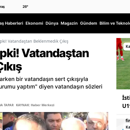
26
°
ş Haberleri
Ekonomi
Dünya
Magazin
Gündem
Bilim ve Teknol
Tepki! Vatandaştan Beklenmedik Çıkış
K
epki! Vatandaştan
ıkış
ken bir vatandaşın sert çıkışıyla
vurumu yaptım" diyen vatandaşın sözleri
İs
U1
BA TAPAR
KAYNAK: Haber Merkezi
K