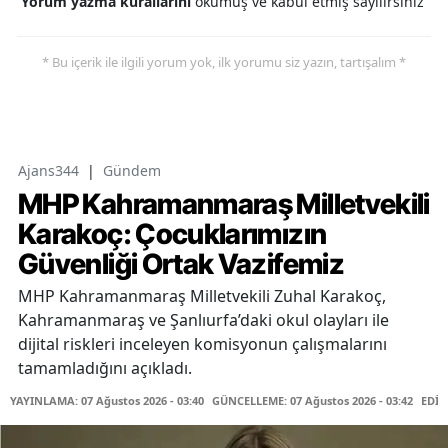
Yorum yazma kurallarını
okumuş ve kabul etmiş sayılırsınız
* Bu içerik ile ilgili yorum yok, ilk yorumu siz yazın, tartışalım *
Ajans344
|
Gündem
MHP Kahramanmaraş Milletvekili
Karakoç: Çocuklarımızın
Güvenliği Ortak Vazifemiz
MHP Kahramanmaraş Milletvekili Zuhal Karakoç,
Kahramanmaraş ve Şanlıurfa’daki okul olayları ile
dijital riskleri inceleyen komisyonun çalışmalarını
tamamladığını açıkladı.
YAYINLAMA: 07 Ağustos 2026 - 03:40
GÜNCELLEME: 07 Ağustos 2026 - 03:42
EDİT