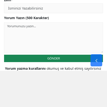
Yorum Yazın (500 Karakter)
GÖNDER
Yorum yazma kurallarını
okumuş ve kabul etmiş sayılırsınız
* Bu içerik ile ilgili yorum yok, ilk yorumu siz yazın, tartışalım *