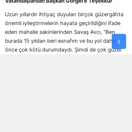
Vatandaşlardan Başkan Görgel’e Teşekkür
Uzun yıllardır ihtiyaç duyulan birçok güzergâhta
önemli iyileştirmelerin hayata geçirildiğini ifade
eden mahalle sakinlerinden Savaş Avcı, “Ben
burada 15 yıldan beri esnafım ve bu yol daha
önce çok kötü durumdaydı. Şimdi de çok güzel
hale getiriliyor. Büyükşehir Belediye Başkanımız
Fırat Görgel’e verdiği hizmetten dolayı çok
teşekkür ederim. Bizleri tozdan topraktan
kurtardı” dedi. Yapılan bakım, onarım ve asfalt
uygulamaları sayesinde ulaşımın daha güvenli ve
konforlu hale geldiğini söyleyen bir diğer mahalle
sakini İsmail Öksüz, “Yolumuz bozuktu. Bu yıl çok
yağmur yağdığı için yollarımızda çökmeler
oluşmuştu. Sağ olsun Büyükşehir Belediye