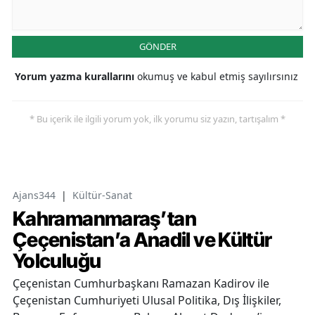
GÖNDER
Yorum yazma kurallarını
okumuş ve kabul etmiş sayılırsınız
* Bu içerik ile ilgili yorum yok, ilk yorumu siz yazın, tartışalım *
Ajans344
|
Kültür-Sanat
Kahramanmaraş’tan
Çeçenistan’a Anadil ve Kültür
Yolculuğu
Çeçenistan Cumhurbaşkanı Ramazan Kadirov ile
Çeçenistan Cumhuriyeti Ulusal Politika, Dış İlişkiler,