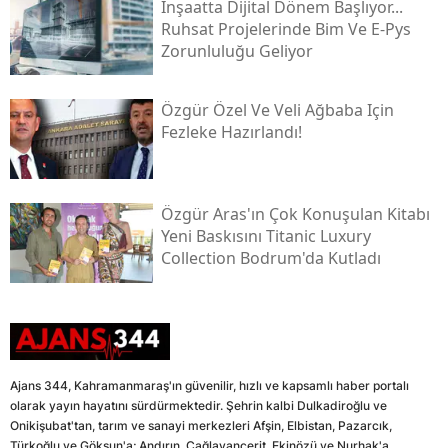
İnşaatta Dijital Dönem Başlıyor...
Ruhsat Projelerinde Bim Ve E-Pys
Zorunluluğu Geliyor
Özgür Özel Ve Veli Ağbaba Için
Fezleke Hazırlandı!
Özgür Aras'ın Çok Konuşulan Kitabı
Yeni Baskısını Titanic Luxury
Collection Bodrum'da Kutladı
Ajans 344, Kahramanmaraş'ın güvenilir, hızlı ve kapsamlı haber portalı
olarak yayın hayatını sürdürmektedir. Şehrin kalbi Dulkadiroğlu ve
Onikişubat'tan, tarım ve sanayi merkezleri Afşin, Elbistan, Pazarcık,
Türkoğlu ve Göksun'a; Andırın, Çağlayancerit, Ekinözü ve Nurhak'a