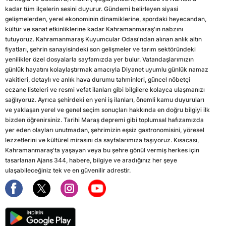
kadar tüm ilçelerin sesini duyurur. Gündemi belirleyen siyasi
gelişmelerden, yerel ekonominin dinamiklerine, spordaki heyecandan,
kültür ve sanat etkinliklerine kadar Kahramanmaraş'ın nabzını
tutuyoruz. Kahramanmaraş Kuyumcular Odası'ndan alınan anlık altın
fiyatları, şehrin sanayisindeki son gelişmeler ve tarım sektöründeki
yenilikler özel dosyalarla sayfamızda yer bulur. Vatandaşlarımızın
günlük hayatını kolaylaştırmak amacıyla Diyanet uyumlu günlük namaz
vakitleri, detaylı ve anlık hava durumu tahminleri, güncel nöbetçi
eczane listeleri ve resmi vefat ilanları gibi bilgilere kolayca ulaşmanızı
sağlıyoruz. Ayrıca şehirdeki en yeni iş ilanları, önemli kamu duyuruları
ve yaklaşan yerel ve genel seçim sonuçları hakkında en doğru bilgiyi ilk
bizden öğrenirsiniz. Tarihi Maraş depremi gibi toplumsal hafızamızda
yer eden olayları unutmadan, şehrimizin eşsiz gastronomisini, yöresel
lezzetlerini ve kültürel mirasını da sayfalarımıza taşıyoruz. Kısacası,
Kahramanmaraş'ta yaşayan veya bu şehre gönül vermiş herkes için
tasarlanan Ajans 344, habere, bilgiye ve aradığınız her şeye
ulaşabileceğiniz tek ve en güvenilir adrestir.