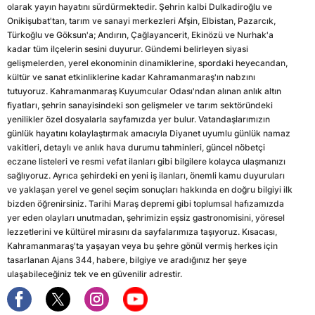
olarak yayın hayatını sürdürmektedir. Şehrin kalbi Dulkadiroğlu ve
Onikişubat'tan, tarım ve sanayi merkezleri Afşin, Elbistan, Pazarcık,
Türkoğlu ve Göksun'a; Andırın, Çağlayancerit, Ekinözü ve Nurhak'a
kadar tüm ilçelerin sesini duyurur. Gündemi belirleyen siyasi
gelişmelerden, yerel ekonominin dinamiklerine, spordaki heyecandan,
kültür ve sanat etkinliklerine kadar Kahramanmaraş'ın nabzını
tutuyoruz. Kahramanmaraş Kuyumcular Odası'ndan alınan anlık altın
fiyatları, şehrin sanayisindeki son gelişmeler ve tarım sektöründeki
yenilikler özel dosyalarla sayfamızda yer bulur. Vatandaşlarımızın
günlük hayatını kolaylaştırmak amacıyla Diyanet uyumlu günlük namaz
vakitleri, detaylı ve anlık hava durumu tahminleri, güncel nöbetçi
eczane listeleri ve resmi vefat ilanları gibi bilgilere kolayca ulaşmanızı
sağlıyoruz. Ayrıca şehirdeki en yeni iş ilanları, önemli kamu duyuruları
ve yaklaşan yerel ve genel seçim sonuçları hakkında en doğru bilgiyi ilk
bizden öğrenirsiniz. Tarihi Maraş depremi gibi toplumsal hafızamızda
yer eden olayları unutmadan, şehrimizin eşsiz gastronomisini, yöresel
lezzetlerini ve kültürel mirasını da sayfalarımıza taşıyoruz. Kısacası,
Kahramanmaraş'ta yaşayan veya bu şehre gönül vermiş herkes için
tasarlanan Ajans 344, habere, bilgiye ve aradığınız her şeye
ulaşabileceğiniz tek ve en güvenilir adrestir.