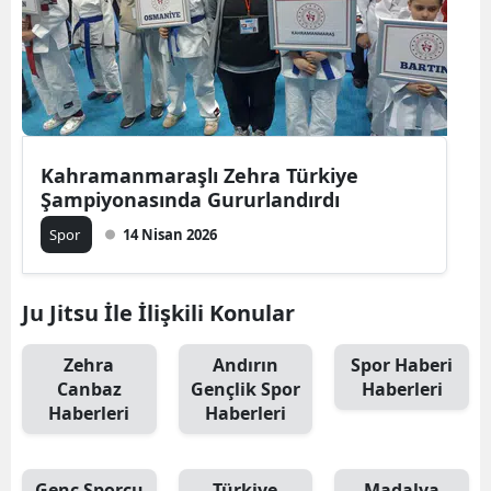
Kahramanmaraşlı Zehra Türkiye
Şampiyonasında Gururlandırdı
Spor
14 Nisan 2026
Ju Jitsu İle İlişkili Konular
Zehra
Andırın
Spor Haberi
Canbaz
Gençlik Spor
Haberleri
Haberleri
Haberleri
Genç Sporcu
Türkiye
Madalya