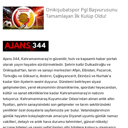
Onikişubatspor Pgl Başvurusunu
Tamamlayan İlk Kulüp Oldu!
Ajans 344, Kahramanmaraş'ın güvenilir, hızlı ve kapsamlı haber portalı
olarak yayın hayatını sürdürmektedir. Şehrin kalbi Dulkadiroğlu ve
Onikişubat'tan, tarım ve sanayi merkezleri Afşin, Elbistan, Pazarcık,
Türkoğlu ve Göksun'a; Andırın, Çağlayancerit, Ekinözü ve Nurhak'a
kadar tüm ilçelerin sesini duyurur. Gündemi belirleyen siyasi
gelişmelerden, yerel ekonominin dinamiklerine, spordaki heyecandan,
kültür ve sanat etkinliklerine kadar Kahramanmaraş'ın nabzını
tutuyoruz. Kahramanmaraş Kuyumcular Odası'ndan alınan anlık altın
fiyatları, şehrin sanayisindeki son gelişmeler ve tarım sektöründeki
yenilikler özel dosyalarla sayfamızda yer bulur. Vatandaşlarımızın
günlük hayatını kolaylaştırmak amacıyla Diyanet uyumlu günlük namaz
vakitleri, detaylı ve anlık hava durumu tahminleri, güncel nöbetçi
eczane listeleri ve resmi vefat ilanları gibi bilgilere kolayca ulaşmanızı