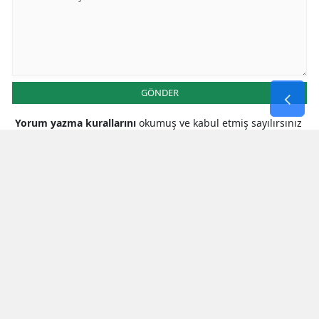
GÖNDER
Yorum yazma kurallarını
okumuş ve kabul etmiş sayılırsınız
* Bu içerik ile ilgili yorum yok, ilk yorumu siz yazın, tartışalım *
SON HABERLER
Kahramanmaraş Valiliğinde Ziyaret
Trafiği