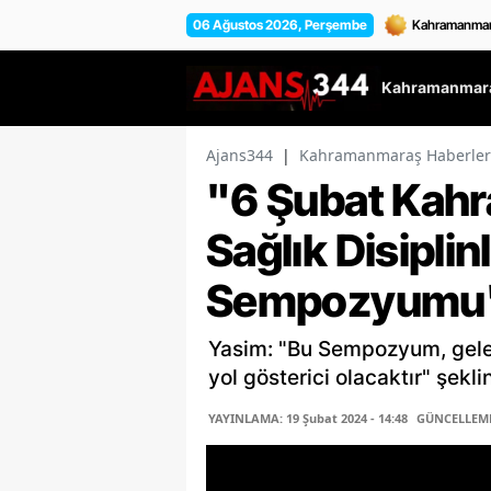
06 Ağustos 2026, Perşembe
Kahramanmara
Ajans344
|
Kahramanmaraş Haberler
"6 Şubat Kah
Sağlık Disiplin
Sempozyumu" 
Yasim: "Bu Sempozyum, gelec
yol gösterici olacaktır" şekl
YAYINLAMA: 19 Şubat 2024 - 14:48
GÜNCELLEME: