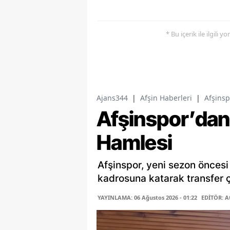
* Bu içerik ile ilgili 
Ajans344
|
Afşin Haberleri
|
Afşinsp
Afşinspor’dan 
Hamlesi
Afşinspor, yeni sezon öncesi
kadrosuna katarak transfer ça
YAYINLAMA: 06 Ağustos 2026 - 01:22
EDİTÖR: A