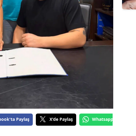
book'ta Paylaş
X'de Paylaş
Whatsapp'tan Gönde