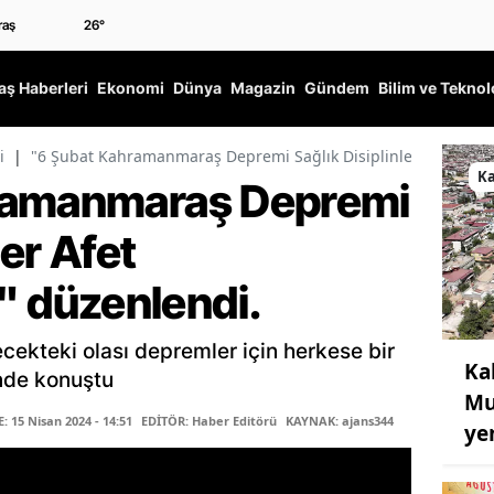
26
°
ş Haberleri
Ekonomi
Dünya
Magazin
Gündem
Bilim ve Teknol
i
|
"6 Şubat Kahramanmaraş Depremi Sağlık Disiplinler Afet Se
K
ramanmaraş Depremi
ler Afet
düzenlendi.
ekteki olası depremler için herkese bir
Ka
inde konuştu
Mu
 15 Nisan 2024 - 14:51
EDİTÖR: Haber Editörü
KAYNAK: ajans344
ye