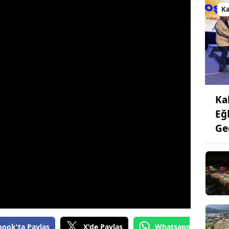
K
Ka
Eğ
Ge
book'ta Paylaş
X'de Paylaş
Whatsapp'tan Gönde