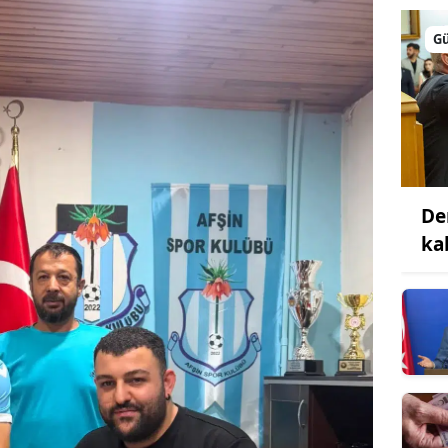
G
De
ka