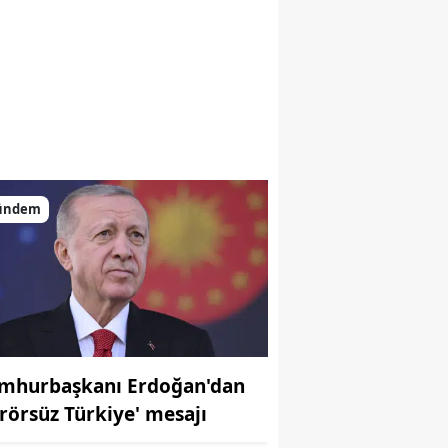
ündem
mhurbaşkanı Erdoğan'dan
erörsüz Türkiye' mesajı