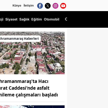
Künye
İletişim
oji
Siyaset
Sağlık
Eğitim
Otomobil
mpozyumu" düzenlendi.
ahramanmaraş Haberleri
hramanmaraş'ta Hacı
rat Caddesi'nde asfalt
nileme çalışmaları başladı