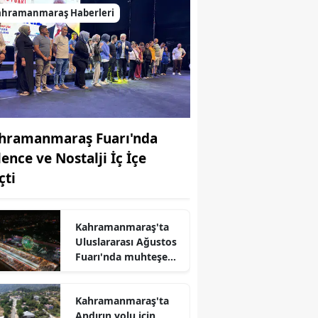
ahramanmaraş Haberleri
hramanmaraş Fuarı'nda
lence ve Nostalji İç İçe
çti
Kahramanmaraş'ta
Uluslararası Ağustos
Fuarı'nda muhteşem
müzik ziyafeti!
Kahramanmaraş'ta
r
Andırın yolu için