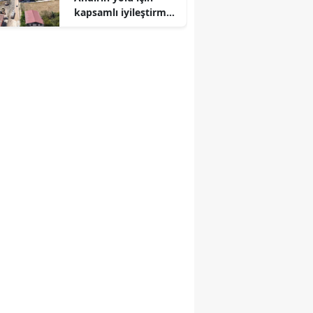
kapsamlı iyileştirme
çalışmaları başladı