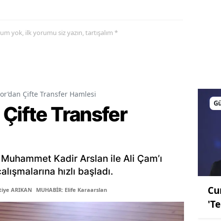
yorum yok, ilk yorumu siz yazın, tartışalım *
or’dan Çifte Transfer Hamlesi
G
Çifte Transfer
 Muhammet Kadir Arslan ile Ali Çam’ı
lışmalarına hızlı başladı.
Cu
tiye ARIKAN
MUHABİR: Elife Karaarslan
'T