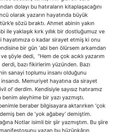
ndan dolayı bu hatıraların kitaplaşacağını
üçüncü olarak yazarın hayatında büyük
ktürk’e sözü bıraktı. Ahmet abinin yakın
i ile yaklaşık kırk yıllık bir dostluğumuz ve
 hayatımıza o kadar sirayet etmiş ki onu
endisine bir gün ‘abi ben ölürsem arkamdan
 ve şöyle dedi, “Hem de çok acıklı yazarım
 derdi, bazı fikirlerim yüzünden. Bazı
inin sanayi toplumu insanı olduğunu
r insandı. Memuriyet hayatına da sirayet
ivil ol’ derdim. Kendisiyle sayısız hatıramız
 benim aleyhime bir yazı yazmıştı.
ı benimle beraber bilgisayara aktarırken ‘çok
’ demiş ben de ‘yok ağabey’ demiştim.
ına Notlar isimli bir şiir yazmıştım. Bu şiire
 manifestosunu yazan bu hüzünkârın