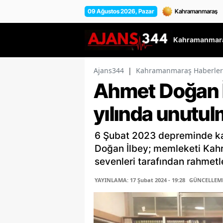
09 Ağustos 2026, Pazar
Kahramanmara
Ajans344
|
Kahramanmaraş Haberler
Ahmet Doğan İl
yılında unutul
6 Şubat 2023 depreminde ka
Doğan İlbey; memleketi Kahr
sevenleri tarafından rahmetle
YAYINLAMA: 17 Şubat 2024 - 19:28
GÜNCELLEME: