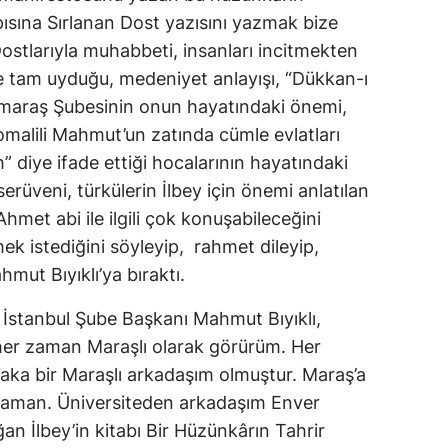
ısına Sırlanan Dost yazısını yazmak bize
Dostlarıyla muhabbeti, insanları incitmekten
ine tam uyduğu, medeniyet anlayışı, “Dükkan-ı
araş Şubesinin onun hayatındaki önemi,
malili Mahmut’un zatında cümle evlatları
” diye ifade ettiği hocalarının hayatındaki
erüveni, türkülerin İlbey için önemi anlatılan
hmet abi ile ilgili çok konuşabileceğini
ek istediğini söyleyip, rahmet dileyip,
mut Bıyıklı’ya bıraktı.
İstanbul Şube Başkanı Mahmut Bıyıklı,
her zaman Maraşlı olarak görürüm. Her
ka bir Maraşlı arkadaşım olmuştur. Maraş’a
zaman. Üniversiteden arkadaşım Enver
 İlbey’in kitabı Bir Hüzünkârın Tahrir