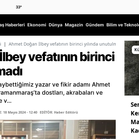
33
°
ş Haberleri
Ekonomi
Dünya
Magazin
Gündem
Bilim ve Teknol
i
|
Ahmet Doğan İlbey vefatının birinci yılında unutulmadı
Kü
bey vefatının birinci
madı
ybettiğimiz yazar ve fikir adamı Ahmet
amanmaraş’ta dostları, akrabaları ve
 v...
Se
Ke
 18 Mayıs 2024 - 12:40
EDİTÖR: Haber Editörü
Ma
Ka