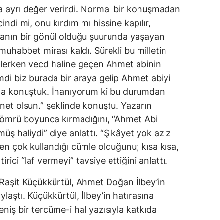
na ayrı değer verirdi. Normal bir konuşmadan
indi mi, onu kırdım mı hissine kapılır,
nsanın bir gönül olduğu şuurunda yaşayan
muhabbet mirası kaldı. Sürekli bu milletin
inlerken vecd haline geçen Ahmet abinin
di biz burada bir araya gelip Ahmet abiyi
nda konuştuk. İnanıyorum ki bu durumdan
et olsun.” şeklinde konuştu. Yazarın
i ömrü boyunca kırmadığını, “Ahmet Abi
 haliydi” diye anlattı. “Şikâyet yok aziz
en çok kullandığı cümle olduğunu; kısa kısa,
rici “laf vermeyi” tavsiye ettiğini anlattı.
 Raşit Küçükkürtül, Ahmet Doğan İlbey’in
aylaştı. Küçükkürtül, İlbey’in hatırasına
eniş bir tercüme-i hal yazısıyla katkıda