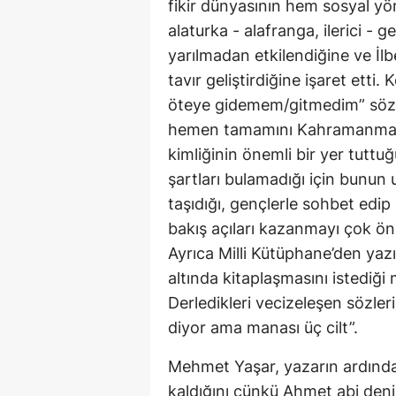
fikir dünyasının hem sosyal y
alaturka - alafranga, ilerici - ge
yarılmadan etkilendiğine ve İlbey’
tavır geliştirdiğine işaret etti
öteye gidemem/gitmedim” sözü
hemen tamamını Kahramanmaraş
kimliğinin önemli bir yer tuttuğ
şartları bulamadığı için bunun
taşıdığı, gençlerle sohbet edip
bakış açıları kazanmayı çok öne
Ayrıca Milli Kütüphane’den yazı
altında kitaplaşmasını istediği 
Derledikleri vecizeleşen sözleri
diyor ama manası üç cilt”.
Mehmet Yaşar, yazarın ardında
kaldığını çünkü Ahmet abi denili