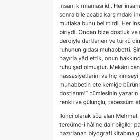
insanı kırmaması idi. Her insa
sonra bile acaba karşımdaki inc
mutlaka bunu belirtirdi. Her i
biriydi. Ondan bize dostluk ve 
derdiyle dertlenen ve türkü d
ruhunun gıdası muhabbetti. Şim
hayırla yâd ettik, onun hakkı
ruhu şad olmuştur. Mekânı cenn
hassasiyetlerini ve hiç kimsey
muhabbetin ete kemiğe bürünmüş
dostlarım!” cümlesinin yazarın 
renkli ve gülünçlü, tebessüm etti
İkinci olarak söz alan Mehmet
tercüme-i hâline dair bilgiler p
hazırlanan biyografi kitabına g