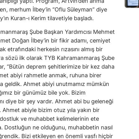
ipliği yaptı. Program, Artvin’den anma
len, merhum İlbey’in “Oflu Süleyman” diye
’ın Kuran-ı Kerim tilavetiyle başladı.
hramanmaraş Şube Başkan Yardımcısı Mehmet
met Doğan İlbey’in bir fikir adamı, cemiyet
ak etrafındaki herkesin rızasını almış bir
onra sözü ilk olarak TYB Kahramanmaraş Şube
r, “Bütün deprem şehitlerimize bir kez daha
hmet abiyi rahmetle anmak, ruhuna birer
aya geldik. Ahmet abiyi unutmamız mümkün
ğımız bir günümüz bile yok. Bizim
 diye bir şey vardır. Ahmet abi bu geleneği
 Ahmet abiyle bizim otuz yıla yakın bir
dostluk ve muhabbet kelimelerinin ete
. Dostluğun ne olduğunu, muhabbetin nasıl
rendik. Bizi etkileyen en önemli vasfı hiçbir