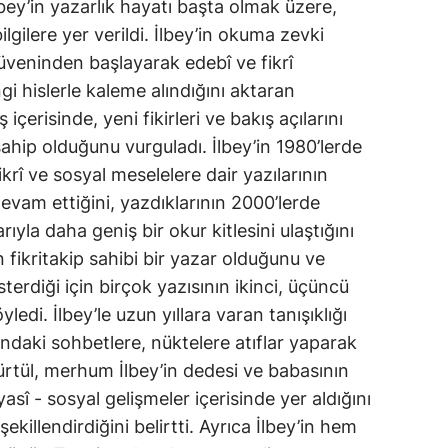
ey’in yazarlık hayatı başta olmak üzere,
ilgilere yer verildi. İlbey’in okuma zevki
eninden başlayarak edebî ve fikrî
gi hislerle kaleme alındığını aktaran
çerisinde, yeni fikirleri ve bakış açılarını
ahip olduğunu vurguladı. İlbey’in 1980’lerde
krî ve sosyal meselelere dair yazılarının
evam ettiğini, yazdıklarının 2000’lerde
rıyla daha geniş bir okur kitlesini ulaştığını
n fikritakip sahibi bir yazar olduğunu ve
terdiği için birçok yazısının ikinci, üçüncü
edi. İlbey’le uzun yıllara varan tanışıklığı
daki sohbetlere, nüktelere atıflar yaparak
rtül, merhum İlbey’in dedesi ve babasının
asî - sosyal gelişmeler içerisinde yer aldığını
ekillendirdiğini belirtti. Ayrıca İlbey’in hem