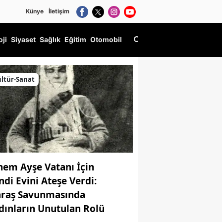
Künye
İletişim
oji
Siyaset
Sağlık
Eğitim
Otomobil
ltür-Sanat
nem Ayşe Vatanı İçin
ndi Evini Ateşe Verdi:
raş Savunmasında
dınların Unutulan Rolü