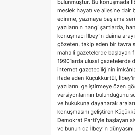
bulunmuştur. Bu konuşmada İlb
meslek hayatı ve ailesine dair b
edinme, yazmaya başlama serüv
yazılarının hangi şartlarda, han
konuşmacı İlbey’in daima arayış i
gözeten, takip eden bir tavra s
mahallî gazetelerde başlayan fi
1990’larda ulusal gazetelerde d
internet gazeteciliğinin imkânla
ifade eden Küçükkürtül, İlbey’i
yazılarını geliştirmeye özen gös
versiyonlarının bulunduğunu söyl
ve hukukuna dayanarak araların
konuşmasını geliştiren Küçükkü
Demokrat Parti’yle başlayan siy
ve bunun da İlbey’in dünyasını ş