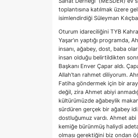
Sanat Derneği (MESDER) ev sah
toplantısına katılmak üzere ge
isimlendirdiği Süleyman Kılıçbay
Oturum idareciliğini TYB Ka
Yaşar’ın yaptığı programda, Ah
insanı, ağabey, dost, baba olar
insan olduğu belirtildikten s
Başkanı Enver Çapar aldı. Çapa
Allah’tan rahmet diliyorum. A
Fatiha göndermek için bir ar
değil, zira Ahmet abiyi anmadı
kültürümüzde ağabeylik makamı
sürdüren gerçek bir ağabey idi.
dostluğumuz vardı. Ahmet abi 
kemiğe bürünmüş haliydi adeta
olması gerektiğini biz ondan öğ