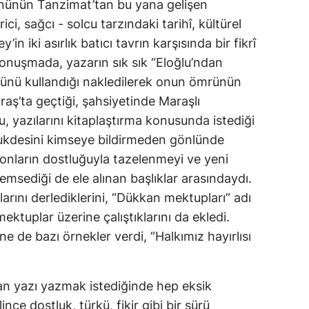
önünün Tanzimat’tan bu yana gelişen
rici, sağcı - solcu tarzındaki tarihî, kültürel
in iki asırlık batıcı tavrın karşısında bir fikrî
. Konuşmada, yazarın sık sık “Eloğlu’ndan
nü kullandığı nakledilerek onun ömrünün
’ta geçtiği, şahsiyetinde Maraşlı
u, yazılarını kitaplaştırma konusunda istediği
 ukdesini kimseye bildirmeden gönlünde
 onların dostluğuyla tazelenmeyi ve yeni
msediği de ele alınan başlıklar arasındaydı.
larını derlediklerini, “Dükkan mektupları” adı
mektuplar üzerine çalıştıklarını da ekledi.
ne de bazı örnekler verdi, “Halkımız hayırlısı
n yazı yazmak istediğinde hep eksik
nce dostluk, türkü, fikir gibi bir sürü