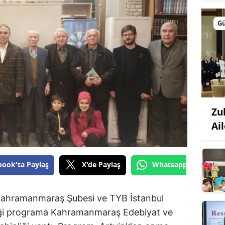
G
Zu
Ail
book'ta Paylaş
X'de Paylaş
Whatsapp'tan Gönde
) Kahramanmaraş Şubesi ve TYB İstanbul
iği programa Kahramanmaraş Edebiyat ve