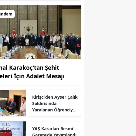
ündem
hal Karakoç’tan Şehit
eleri İçin Adalet Mesajı
Kirişci’den Ayser Çalık
r
Saldırısında
Yaralanan Öğrenciye
Ziyaret
YAŞ Kararları Resmî
Gazete’de Yayımlandı