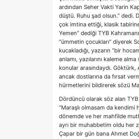
ardından Seher Vakti Yarin Kap
düştü. Ruhu şad olsun.” dedi. 
çok imtina ettiği, klasik tabir
Yemen” dediği TYB Kahramanm
“ümmetin çocukları” diyerek So
kucakladığı, yazarın “bir hocam
anlamı, yazılarını kaleme alma s
konular arasındaydı. Göktürk, A
ancak dostlarına da fırsat verm
hürmetlerini bildirerek sözü Mah
Dördüncü olarak söz alan TYB 
“Maraşlı olmasam da kendimi 
dönemde ve her mahfilde mutla
ayrı bir muhabbetim oldu her 
Çapar bir gün bana Ahmet Doğan