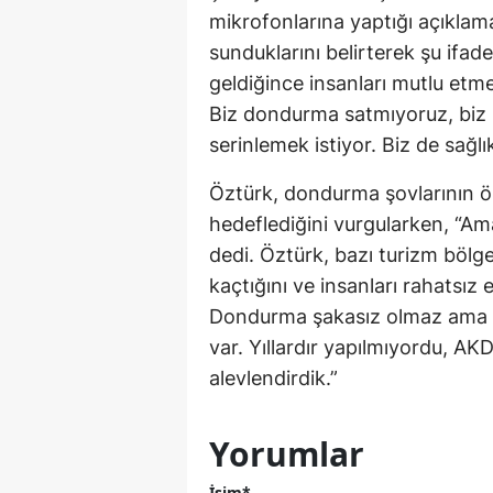
mikrofonlarına yaptığı açıkla
sunduklarını belirterek şu ifad
geldiğince insanları mutlu etme
Biz dondurma satmıyoruz, biz m
serinlemek istiyor. Biz de sağlı
Öztürk, dondurma şovlarının öz
hedeflediğini vurgularken, “Ama
dedi. Öztürk, bazı turizm bölg
kaçtığını ve insanları rahatsız
Dondurma şakasız olmaz ama sın
var. Yıllardır yapılmıyordu, A
alevlendirdik.”
Yorumlar
İsim*