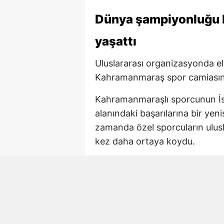
Dünya şampiyonluğu 
yaşattı
Uluslararası organizasyonda e
Kahramanmaraş spor camiasında
Kahramanmaraşlı sporcunun İsv
alanındaki başarılarına bir yen
zamanda özel sporcuların ulusl
kez daha ortaya koydu.
Şampiyona İsveç’in L
Down Sendromlular Dünya Judo
ev sahipliği yaptı.