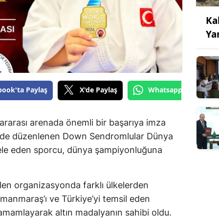
Ka
Ya
book'ta Paylaş
X'de Paylaş
Whatsapp'tan Gönde
ararası arenada önemli bir başarıya imza
tinde düzenlenen Down Sendromlular Dünya
le eden sporcu, dünya şampiyonluğuna
len organizasyonda farklı ülkelerden
amanmaraş’ı ve Türkiye’yi temsil eden
amamlayarak altın madalyanın sahibi oldu.