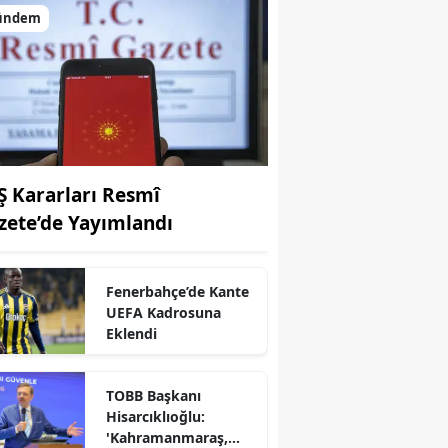
ündem
Ş Kararları Resmî
zete’de Yayımlandı
Fenerbahçe’de Kante
UEFA Kadrosuna
r
Eklendi
TOBB Başkanı
Hisarcıklıoğlu:
'Kahramanmaraş,