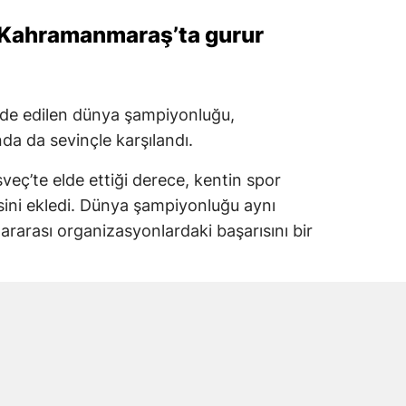
Kahramanmaraş’ta gurur
lde edilen dünya şampiyonluğu,
 da sevinçle karşılandı.
eç’te elde ettiği derece, kentin spor
isini ekledi. Dünya şampiyonluğu aynı
ararası organizasyonlardaki başarısını bir
indesberg kentinde düzenlendi
 Şampiyonası’na İsveç’in Lindesberg kenti