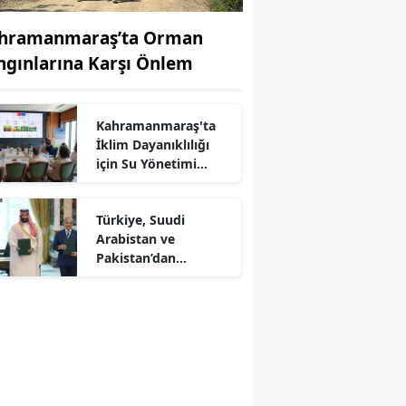
hramanmaraş’ta Orman
ngınlarına Karşı Önlem
Kahramanmaraş'ta
İklim Dayanıklılığı
için Su Yönetimi
r
Toplantısı
Türkiye, Suudi
Arabistan ve
Pakistan’dan
Savunma Paktı