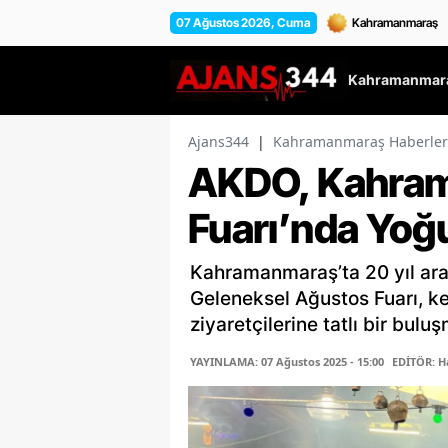
07 Ağustos 2026, Cuma
Kahramanmara
Ajans344
|
Kahramanmaraş Haberler
AKDO, Kahra
Fuarı’nda Yoğu
Kahramanmaraş’ta 20 yıl aran
Geleneksel Ağustos Fuarı, k
ziyaretçilerine tatlı bir buluş
YAYINLAMA: 07 Ağustos 2025 - 15:00
EDİTÖR: H