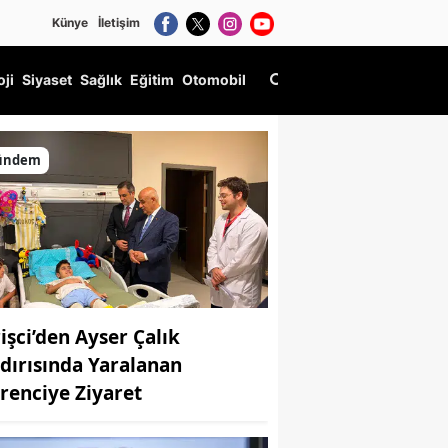
Künye
İletişim
oji
Siyaset
Sağlık
Eğitim
Otomobil
ündem
rişci’den Ayser Çalık
ldırısında Yaralanan
renciye Ziyaret