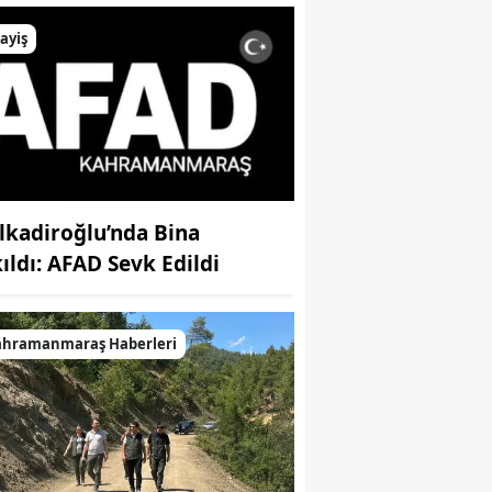
ayiş
lkadiroğlu’nda Bina
kıldı: AFAD Sevk Edildi
ahramanmaraş Haberleri