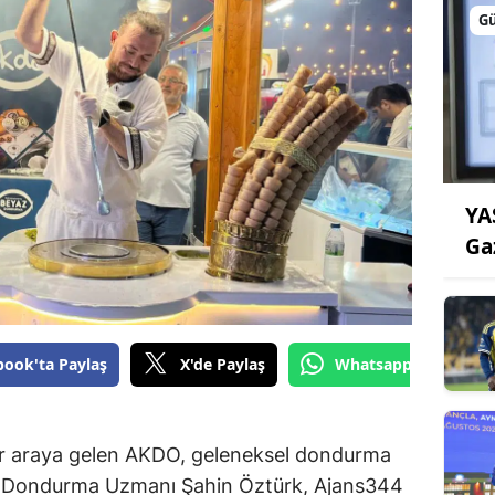
G
YA
Ga
book'ta Paylaş
X'de Paylaş
Whatsapp'tan Gönde
ir araya gelen AKDO, geleneksel dondurma
O Dondurma Uzmanı Şahin Öztürk, Ajans344