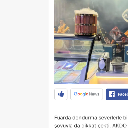
Face
Fuarda dondurma severlerle b
şovuyla da dikkat çekti. AKD