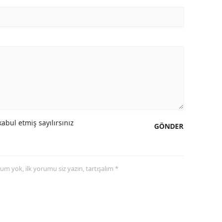
abul etmiş sayılırsınız
GÖNDER
yorum yok, ilk yorumu siz yazın, tartışalım *