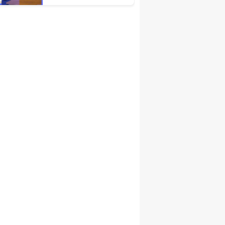
Türkiye Ekonomisinin
Lokomotif
Şehirlerinden
Birisidir'