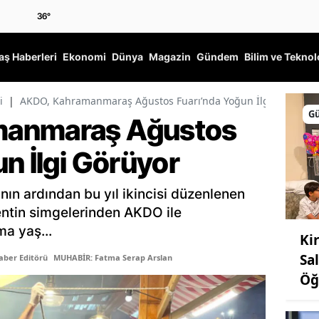
36
°
ş Haberleri
Ekonomi
Dünya
Magazin
Gündem
Bilim ve Teknol
i
|
AKDO, Kahramanmaraş Ağustos Fuarı’nda Yoğun İlgi Görüyor
G
manmaraş Ağustos
n İlgi Görüyor
ın ardından bu yıl ikincisi düzenlenen
entin simgelerinden AKDO ile
ma yaş...
Ki
Sa
aber Editörü
MUHABİR: Fatma Serap Arslan
Öğ