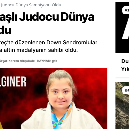
 Judocu Dünya Şampiyonu Oldu
As
şlı Judocu Dünya
du
veç’te düzenlenen Down Sendromlular
altın madalyanın sahibi oldu.
Du
ürşat Kerem Akçakale
KAYNAK: gsb
Yı
K