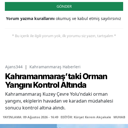
GÖNDER
Yorum yazma kurallarını
okumuş ve kabul etmiş sayılırsınız
* Bu içerik ile ilgili yorum yok, ilk yorumu siz yazın, tartışalım *
Ajans344
|
Kahramanmaraş Haberleri
Kahramanmaraş’taki Orman
Yangını Kontrol Altında
Kahramanmaraş Kuzey Çevre Yolu’ndaki orman
yangını, ekiplerin havadan ve karadan müdahalesi
sonucu kontrol altına alındı.
YAYINLAMA: 09 Ağustos 2026 - 16:49
EDİTÖR: Kürşat Kerem Akçakale
MUHABİR: