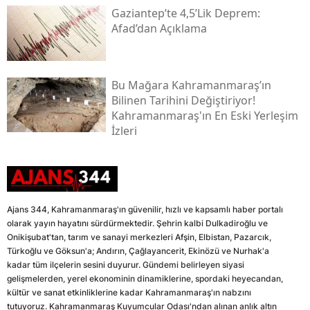
Gaziantep’te 4,5’lik Deprem:
Afad’dan Açıklama
Bu Mağara Kahramanmaraş’ın
Bilinen Tarihini Değiştiriyor!
Kahramanmaraş'ın En Eski Yerleşim
İzleri
Ajans 344, Kahramanmaraş'ın güvenilir, hızlı ve kapsamlı haber portalı
olarak yayın hayatını sürdürmektedir. Şehrin kalbi Dulkadiroğlu ve
Onikişubat'tan, tarım ve sanayi merkezleri Afşin, Elbistan, Pazarcık,
Türkoğlu ve Göksun'a; Andırın, Çağlayancerit, Ekinözü ve Nurhak'a
kadar tüm ilçelerin sesini duyurur. Gündemi belirleyen siyasi
gelişmelerden, yerel ekonominin dinamiklerine, spordaki heyecandan,
kültür ve sanat etkinliklerine kadar Kahramanmaraş'ın nabzını
tutuyoruz. Kahramanmaraş Kuyumcular Odası'ndan alınan anlık altın