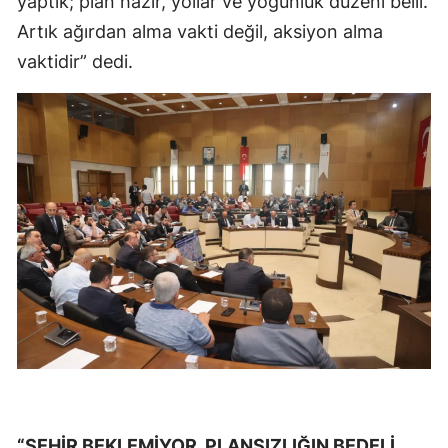
yaptık; plan hazır, yollar ve yoğunluk düzeni belli.
Artık ağırdan alma vakti değil, aksiyon alma
vaktidir” dedi.
“ŞEHİR BEKLEMİYOR, PLANSIZLIĞIN BEDELİ