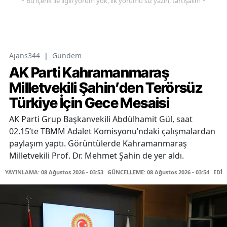
* Bu içerik ile ilgili yorum yok, ilk yorumu siz yazın, tartışalım *
Ajans344
|
Gündem
AK Parti Kahramanmaraş
Milletvekili Şahin’den Terörsüz
Türkiye İçin Gece Mesaisi
AK Parti Grup Başkanvekili Abdülhamit Gül, saat
02.15’te TBMM Adalet Komisyonu’ndaki çalışmalardan
paylaşım yaptı. Görüntülerde Kahramanmaraş
Milletvekili Prof. Dr. Mehmet Şahin de yer aldı.
YAYINLAMA: 08 Ağustos 2026 - 03:53
GÜNCELLEME: 08 Ağustos 2026 - 03:54
EDİT