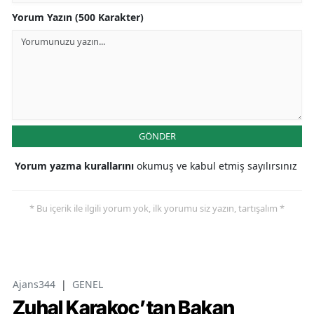
Yorum Yazın (500 Karakter)
GÖNDER
Yorum yazma kurallarını
okumuş ve kabul etmiş sayılırsınız
* Bu içerik ile ilgili yorum yok, ilk yorumu siz yazın, tartışalım *
Ajans344
|
GENEL
Zuhal Karakoç’tan Bakan