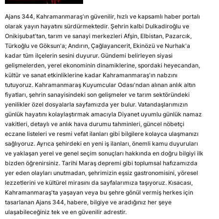
Ajans 344, Kahramanmaraş'ın güvenilir, hızlı ve kapsamlı haber portalı
olarak yayın hayatını sürdürmektedir. Şehrin kalbi Dulkadiroğlu ve
Onikişubat'tan, tarım ve sanayi merkezleri Afşin, Elbistan, Pazarcık,
Türkoğlu ve Göksun'a; Andırın, Çağlayancerit, Ekinözü ve Nurhak'a
kadar tüm ilçelerin sesini duyurur. Gündemi belirleyen siyasi
gelişmelerden, yerel ekonominin dinamiklerine, spordaki heyecandan,
kültür ve sanat etkinliklerine kadar Kahramanmaraş'ın nabzını
tutuyoruz. Kahramanmaraş Kuyumcular Odası'ndan alınan anlık altın
fiyatları, şehrin sanayisindeki son gelişmeler ve tarım sektöründeki
yenilikler özel dosyalarla sayfamızda yer bulur. Vatandaşlarımızın
günlük hayatını kolaylaştırmak amacıyla Diyanet uyumlu günlük namaz
vakitleri, detaylı ve anlık hava durumu tahminleri, güncel nöbetçi
eczane listeleri ve resmi vefat ilanları gibi bilgilere kolayca ulaşmanızı
sağlıyoruz. Ayrıca şehirdeki en yeni iş ilanları, önemli kamu duyuruları
ve yaklaşan yerel ve genel seçim sonuçları hakkında en doğru bilgiyi ilk
bizden öğrenirsiniz. Tarihi Maraş depremi gibi toplumsal hafızamızda
yer eden olayları unutmadan, şehrimizin eşsiz gastronomisini, yöresel
lezzetlerini ve kültürel mirasını da sayfalarımıza taşıyoruz. Kısacası,
Kahramanmaraş'ta yaşayan veya bu şehre gönül vermiş herkes için
tasarlanan Ajans 344, habere, bilgiye ve aradığınız her şeye
ulaşabileceğiniz tek ve en güvenilir adrestir.