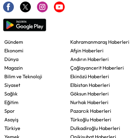
Gündem
Kahramanmaraş Haberleri
Ekonomi
Afşin Haberleri
Dünya
Andırın Haberleri
Magazin
Çağlayancerit Haberleri
Bilim ve Teknoloji
Ekinözü Haberleri
Siyaset
Elbistan Haberleri
Sağlık
Göksun Haberleri
Eğitim
Nurhak Haberleri
Spor
Pazarcık Haberleri
Asayiş
Türkoğlu Haberleri
Türkiye
Dulkadiroğlu Haberleri
Yemek
Onikişubat Haberleri