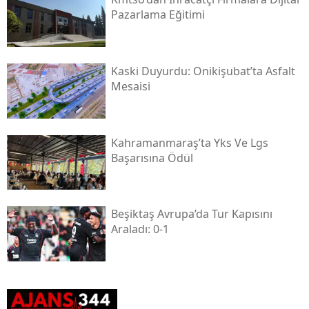
Pazarlama Eğitimi
Kaski̇ Duyurdu: Onikişubat’ta Asfalt
Mesaisi
Kahramanmaraş’ta Yks Ve Lgs
Başarısına Ödül
Beşiktaş Avrupa’da Tur Kapısını
Araladı: 0-1