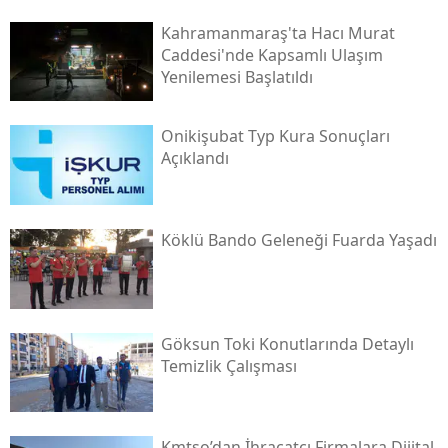
Kahramanmaraş'ta Hacı Murat
Caddesi'nde Kapsamlı Ulaşım
Yenilemesi Başlatıldı
Onikişubat Typ Kura Sonuçları
Açıklandı
Köklü Bando Geleneği Fuarda Yaşadı
Göksun Toki̇ Konutlarında Detaylı
Temizlik Çalışması
Kmtso’dan İhracatçı Firmalara Dijital