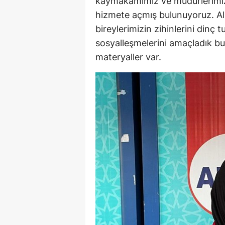
kaymakamımız ve müdürlerimizi
hizmete açmış bulunuyoruz. Al
bireylerimizin zihinlerini din
sosyalleşmelerini amaçladık bur
materyaller var.