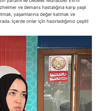
n yardımı ile Dedeler Muhabbet Evi’ni
zheimer ve demans hastalığına karşı yaşlı
ç tutmak, yaşamlarına değer katmak ve
ada. İçerde onlar için hazırladığımız çeşitli