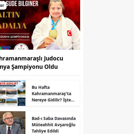
or
hramanmaraşlı Judocu
nya Şampiyonu Oldu
Bu Hafta
Kahramanmaraş'ta
Nereye Gidilir? İşte
r
Kaçırılmayacak 7
Rota
Bad-ı Saba Davasında
Müteahhit Avşaroğlu
Tahliye Edildi