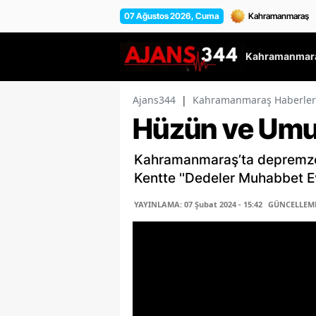
07 Ağustos 2026, Cuma
Kahramanmara
Ajans344
|
Kahramanmaraş Haberler
Hüzün ve Umu
Kahramanmaraş’ta depremze
Kentte ''Dedeler Muhabbet Evi
YAYINLAMA: 07 Şubat 2024 - 15:42
GÜNCELLEME: