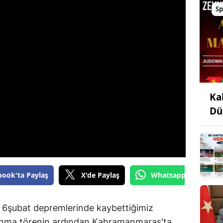
Sp
Ka
Dü
book'ta Paylaş
X'de Paylaş
Whatsapp'tan Gönde
u 6şubat depremlerinde kaybettiğimiz
anma törenin ardından Kahramanmaraş'ta