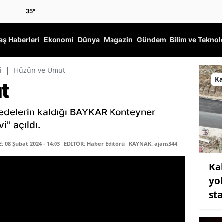
35
°
ş Haberleri
Ekonomi
Dünya
Magazin
Gündem
Bilim ve Teknol
i
|
Hüzün ve Umut
K
t
delerin kaldığı BAYKAR Konteyner
'' açıldı.
 08 Şubat 2024 - 14:03
EDİTÖR: Haber Editörü
KAYNAK: ajans344
Ka
yo
st