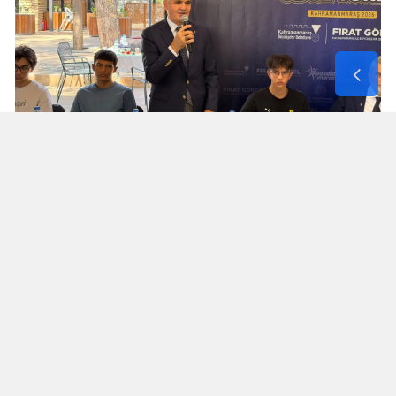
Turan Akpınar başarılı gençleri
yalnız bırakmadı
Kahramanmaraş İl Milli Eğitim Müdürü Turan
Akpınar da programa katılarak derece elde eden
öğrencilerle bir araya geldi.
Akpınar, öğrencilerle sohbet ederek başarılarını