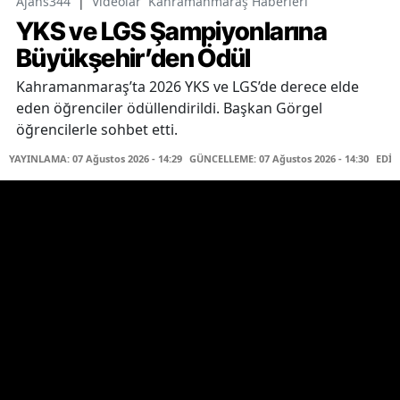
Ajans344
|
Videolar
Kahramanmaraş Haberleri
YKS ve LGS Şampiyonlarına
Büyükşehir’den Ödül
Kahramanmaraş’ta 2026 YKS ve LGS’de derece elde
eden öğrenciler ödüllendirildi. Başkan Görgel
öğrencilerle sohbet etti.
YAYINLAMA: 07 Ağustos 2026 - 14:29
GÜNCELLEME: 07 Ağustos 2026 - 14:30
EDİT