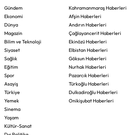
Gündem
Kahramanmaraş Haberleri
Ekonomi
Afşin Haberleri
Dünya
Andırın Haberleri
Magazin
Çağlayancerit Haberleri
Bilim ve Teknoloji
Ekinözü Haberleri
Siyaset
Elbistan Haberleri
Sağlık
Göksun Haberleri
Eğitim
Nurhak Haberleri
Spor
Pazarcık Haberleri
Asayiş
Türkoğlu Haberleri
Türkiye
Dulkadiroğlu Haberleri
Yemek
Onikişubat Haberleri
Sinema
Yaşam
Kültür-Sanat
Dış Politika