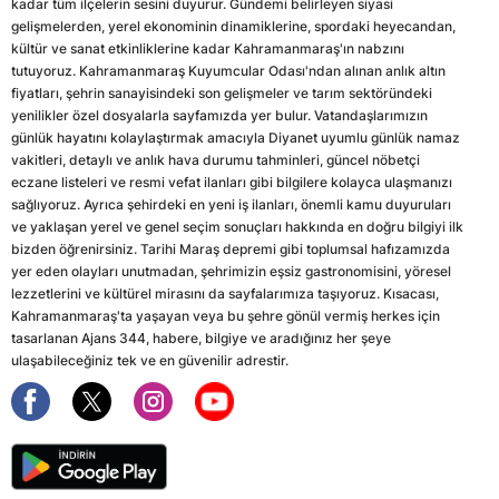
kadar tüm ilçelerin sesini duyurur. Gündemi belirleyen siyasi
gelişmelerden, yerel ekonominin dinamiklerine, spordaki heyecandan,
kültür ve sanat etkinliklerine kadar Kahramanmaraş'ın nabzını
tutuyoruz. Kahramanmaraş Kuyumcular Odası'ndan alınan anlık altın
fiyatları, şehrin sanayisindeki son gelişmeler ve tarım sektöründeki
yenilikler özel dosyalarla sayfamızda yer bulur. Vatandaşlarımızın
günlük hayatını kolaylaştırmak amacıyla Diyanet uyumlu günlük namaz
vakitleri, detaylı ve anlık hava durumu tahminleri, güncel nöbetçi
eczane listeleri ve resmi vefat ilanları gibi bilgilere kolayca ulaşmanızı
sağlıyoruz. Ayrıca şehirdeki en yeni iş ilanları, önemli kamu duyuruları
ve yaklaşan yerel ve genel seçim sonuçları hakkında en doğru bilgiyi ilk
bizden öğrenirsiniz. Tarihi Maraş depremi gibi toplumsal hafızamızda
yer eden olayları unutmadan, şehrimizin eşsiz gastronomisini, yöresel
lezzetlerini ve kültürel mirasını da sayfalarımıza taşıyoruz. Kısacası,
Kahramanmaraş'ta yaşayan veya bu şehre gönül vermiş herkes için
tasarlanan Ajans 344, habere, bilgiye ve aradığınız her şeye
ulaşabileceğiniz tek ve en güvenilir adrestir.