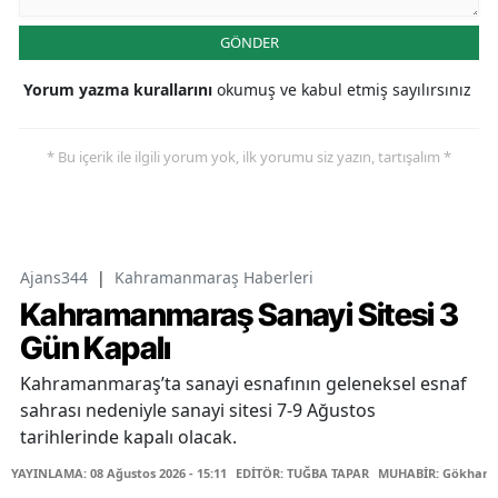
GÖNDER
Yorum yazma kurallarını
okumuş ve kabul etmiş sayılırsınız
* Bu içerik ile ilgili yorum yok, ilk yorumu siz yazın, tartışalım *
Ajans344
|
Kahramanmaraş Haberleri
Kahramanmaraş Sanayi Sitesi 3
Gün Kapalı
Kahramanmaraş’ta sanayi esnafının geleneksel esnaf
sahrası nedeniyle sanayi sitesi 7-9 Ağustos
tarihlerinde kapalı olacak.
YAYINLAMA: 08 Ağustos 2026 - 15:11
EDİTÖR: TUĞBA TAPAR
MUHABİR: Gökhan 