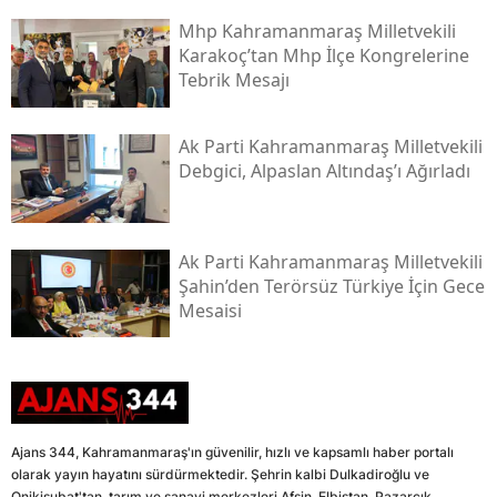
Mhp Kahramanmaraş Milletvekili
Karakoç’tan Mhp İlçe Kongrelerine
Tebrik Mesajı
Ak Parti Kahramanmaraş Milletvekili
Debgici, Alpaslan Altındaş’ı Ağırladı
Ak Parti Kahramanmaraş Milletvekili
Şahin’den Terörsüz Türkiye İçin Gece
Mesaisi
Ajans 344, Kahramanmaraş'ın güvenilir, hızlı ve kapsamlı haber portalı
olarak yayın hayatını sürdürmektedir. Şehrin kalbi Dulkadiroğlu ve
Onikişubat'tan, tarım ve sanayi merkezleri Afşin, Elbistan, Pazarcık,