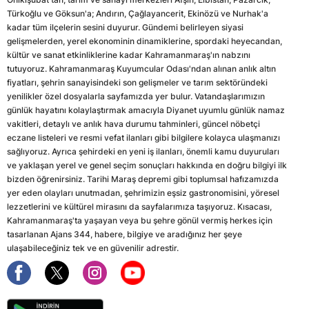
Türkoğlu ve Göksun'a; Andırın, Çağlayancerit, Ekinözü ve Nurhak'a
kadar tüm ilçelerin sesini duyurur. Gündemi belirleyen siyasi
gelişmelerden, yerel ekonominin dinamiklerine, spordaki heyecandan,
kültür ve sanat etkinliklerine kadar Kahramanmaraş'ın nabzını
tutuyoruz. Kahramanmaraş Kuyumcular Odası'ndan alınan anlık altın
fiyatları, şehrin sanayisindeki son gelişmeler ve tarım sektöründeki
yenilikler özel dosyalarla sayfamızda yer bulur. Vatandaşlarımızın
günlük hayatını kolaylaştırmak amacıyla Diyanet uyumlu günlük namaz
vakitleri, detaylı ve anlık hava durumu tahminleri, güncel nöbetçi
eczane listeleri ve resmi vefat ilanları gibi bilgilere kolayca ulaşmanızı
sağlıyoruz. Ayrıca şehirdeki en yeni iş ilanları, önemli kamu duyuruları
ve yaklaşan yerel ve genel seçim sonuçları hakkında en doğru bilgiyi ilk
bizden öğrenirsiniz. Tarihi Maraş depremi gibi toplumsal hafızamızda
yer eden olayları unutmadan, şehrimizin eşsiz gastronomisini, yöresel
lezzetlerini ve kültürel mirasını da sayfalarımıza taşıyoruz. Kısacası,
Kahramanmaraş'ta yaşayan veya bu şehre gönül vermiş herkes için
tasarlanan Ajans 344, habere, bilgiye ve aradığınız her şeye
ulaşabileceğiniz tek ve en güvenilir adrestir.