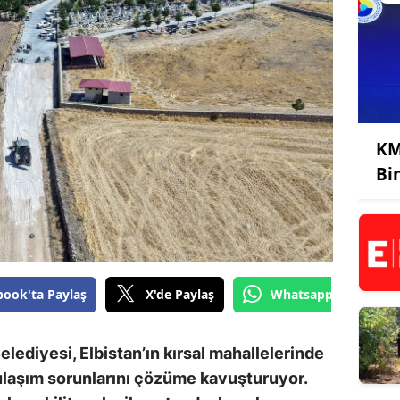
KM
Bi
book'ta Paylaş
X'de Paylaş
Whatsapp'tan Gönde
diyesi, Elbistan’ın kırsal mahallelerinde
 ulaşım sorunlarını çözüme kavuşturuyor.