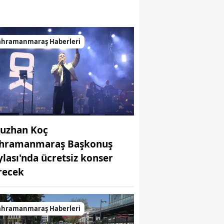
ahramanmaraş Haberleri
uzhan Koç
hramanmaraş Başkonuş
ylası'nda ücretsiz konser
recek
ahramanmaraş Haberleri