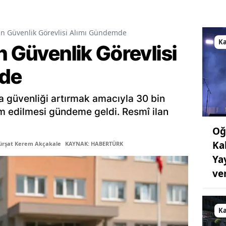
in Güvenlik Görevlisi Alımı Gündemde
K
n Güvenlik Görevlisi
de
a güvenliği artırmak amacıyla 30 bin
am edilmesi gündeme geldi. Resmî ilan
Oğ
Ka
ürşat Kerem Akçakale
KAYNAK: HABERTÜRK
Ya
ve
K