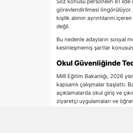
Söz konusu personelin 81 ilde 
görevlendirilmesi öngörülüyor.
kişilik alımın ayrıntılarını içe
değil.
Bu nedenle adayların sosyal me
kesinleşmemiş şartlar konusund
Okul Güvenliğinde Tedb
Millî Eğitim Bakanlığı, 2026 yı
kapsamlı çalışmalar başlattı. B
açıklamalarda okul giriş ve çıkı
ziyaretçi uygulamaları ve öğre
tedbirlerin yeniden değerlendirild
İçişleri Bakanlığı ile Millî Eği
çalışmalarda okul bazlı risk ana