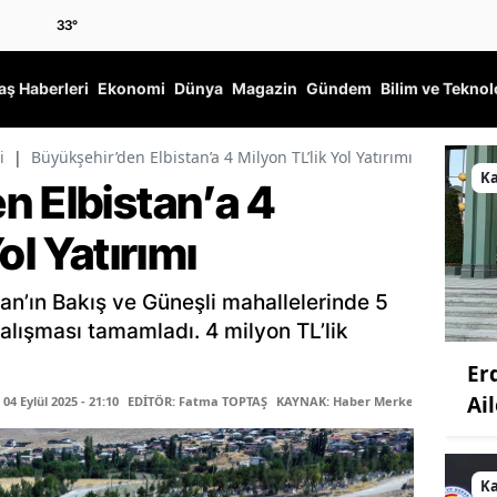
33
°
ş Haberleri
Ekonomi
Dünya
Magazin
Gündem
Bilim ve Teknol
i
|
Büyükşehir’den Elbistan’a 4 Milyon TL’lik Yol Yatırımı
K
n Elbistan’a 4
ol Yatırımı
tan’ın Bakış ve Güneşli mahallelerinde 5
çalışması tamamladı. 4 milyon TL’lik
Er
Ail
4 Eylül 2025 - 21:10
EDİTÖR: Fatma TOPTAŞ
KAYNAK: Haber Merkezi
K