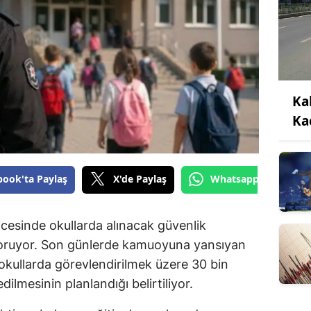
Ka
Ka
book'ta Paylaş
X'de Paylaş
Whatsapp'tan Gönde
cesinde okullarda alınacak güvenlik
koruyor. Son günlerde kamuoyuna yansıyan
okullarda görevlendirilmek üzere 30 bin
dilmesinin planlandığı belirtiliyor.