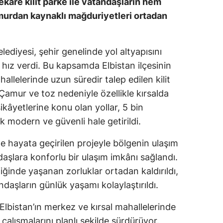
ekare kilit parke ile vatandaşların hem
murdan kaynaklı mağduriyetleri ortadan
iyesi, şehir genelinde yol altyapısını
 hız verdi. Bu kapsamda Elbistan ilçesinin
allelerinde uzun süredir talep edilen kilit
Çamur ve toz nedeniyle özellikle kırsalda
ikâyetlerine konu olan yollar, 5 bin
k modern ve güvenli hale getirildi.
 hayata geçirilen projeyle bölgenin ulaşım
daşlara konforlu bir ulaşım imkânı sağlandı.
iğinde yaşanan zorluklar ortadan kaldırıldı,
daşların günlük yaşamı kolaylaştırıldı.
 Elbistan’ın merkez ve kırsal mahallelerinde
alışmalarını planlı şekilde sürdürüyor.