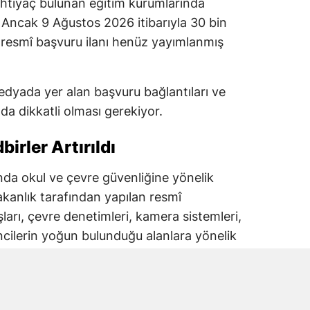
ihtiyaç bulunan eğitim kurumlarında
 Ancak 9 Ağustos 2026 itibarıyla 30 bin
ren resmî başvuru ilanı henüz yayımlanmış
dyada yer alan başvuru bağlantıları ve
a dikkatli olması gerekiyor.
irler Artırıldı
lında okul ve çevre güvenliğine yönelik
akanlık tarafından yapılan resmî
şları, çevre denetimleri, kamera sistemleri,
ncilerin yoğun bulunduğu alanlara yönelik
iği bildirildi.
tim Bakanlığı koordinasyonunda yürütülen
lizleri de öne çıkıyor.