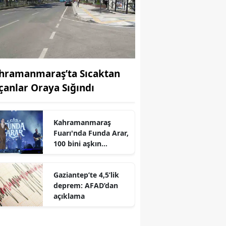
hramanmaraş’ta Sıcaktan
çanlar Oraya Sığındı
Kahramanmaraş
r
Fuarı'nda Funda Arar,
100 bini aşkın
dinleyiciyle coşkulu
bir konser verdi
Gaziantep’te 4,5’lik
deprem: AFAD’dan
açıklama