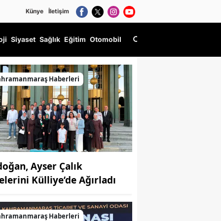
Künye
İletişim
oji
Siyaset
Sağlık
Eğitim
Otomobil
ahramanmaraş Haberleri
doğan, Ayser Çalık
elerini Külliye’de Ağırladı
ahramanmaraş Haberleri