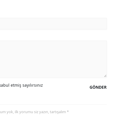
abul etmiş sayılırsınız
GÖNDER
yorum yok, ilk yorumu siz yazın, tartışalım *