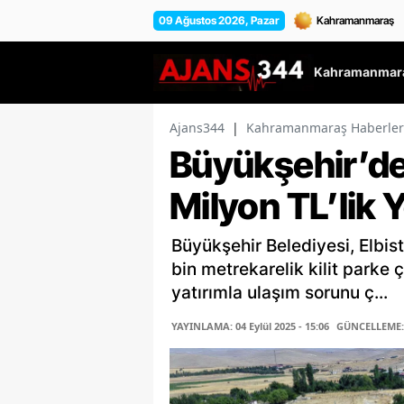
09 Ağustos 2026, Pazar
Kahramanmara
Ajans344
|
Kahramanmaraş Haberler
Büyükşehir’de
Milyon TL’lik Y
Büyükşehir Belediyesi, Elbis
bin metrekarelik kilit parke 
yatırımla ulaşım sorunu ç...
YAYINLAMA: 04 Eylül 2025 - 15:06
GÜNCELLEME: 0