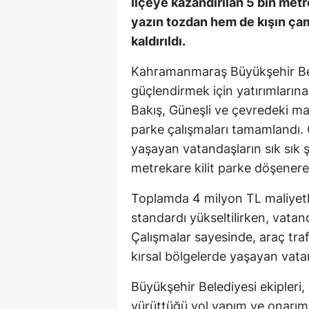
İlçeye kazandırılan 5 bin metr
yazın tozdan hem de kışın ça
kaldırıldı.
Kahramanmaraş Büyükşehir Beled
güçlendirmek için yatırımlarına
Bakış, Güneşli ve çevredeki mah
parke çalışmaları tamamlandı. 
yaşayan vatandaşların sık sık ş
metrekare kilit parke döşenere
Toplamda 4 milyon TL maliyetle
standardı yükseltilirken, vatan
Çalışmalar sayesinde, araç traf
kırsal bölgelerde yaşayan vatan
Büyükşehir Belediyesi ekipleri,
yürüttüğü yol yapım ve onarım ç