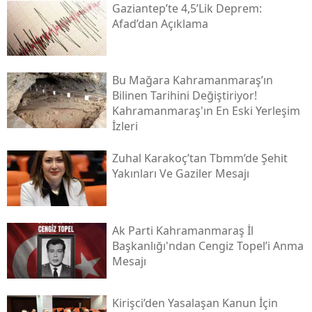
Gaziantep’te 4,5’lik Deprem:
Afad’dan Açıklama
Bu Mağara Kahramanmaraş’ın
Bilinen Tarihini Değiştiriyor!
Kahramanmaraş'ın En Eski Yerleşim
İzleri
Zuhal Karakoç’tan Tbmm’de Şehit
Yakınları Ve Gaziler Mesajı
Ak Parti Kahramanmaraş İl
Başkanlığı'ndan Cengiz Topel’i Anma
Mesajı
Kirişci’den Yasalaşan Kanun İçin