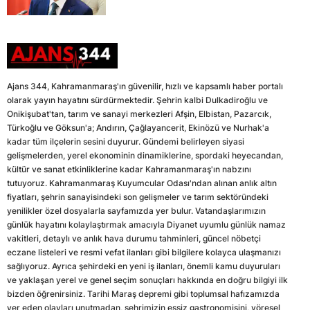
Ajans 344, Kahramanmaraş'ın güvenilir, hızlı ve kapsamlı haber portalı
olarak yayın hayatını sürdürmektedir. Şehrin kalbi Dulkadiroğlu ve
Onikişubat'tan, tarım ve sanayi merkezleri Afşin, Elbistan, Pazarcık,
Türkoğlu ve Göksun'a; Andırın, Çağlayancerit, Ekinözü ve Nurhak'a
kadar tüm ilçelerin sesini duyurur. Gündemi belirleyen siyasi
gelişmelerden, yerel ekonominin dinamiklerine, spordaki heyecandan,
kültür ve sanat etkinliklerine kadar Kahramanmaraş'ın nabzını
tutuyoruz. Kahramanmaraş Kuyumcular Odası'ndan alınan anlık altın
fiyatları, şehrin sanayisindeki son gelişmeler ve tarım sektöründeki
yenilikler özel dosyalarla sayfamızda yer bulur. Vatandaşlarımızın
günlük hayatını kolaylaştırmak amacıyla Diyanet uyumlu günlük namaz
vakitleri, detaylı ve anlık hava durumu tahminleri, güncel nöbetçi
eczane listeleri ve resmi vefat ilanları gibi bilgilere kolayca ulaşmanızı
sağlıyoruz. Ayrıca şehirdeki en yeni iş ilanları, önemli kamu duyuruları
ve yaklaşan yerel ve genel seçim sonuçları hakkında en doğru bilgiyi ilk
bizden öğrenirsiniz. Tarihi Maraş depremi gibi toplumsal hafızamızda
yer eden olayları unutmadan, şehrimizin eşsiz gastronomisini, yöresel