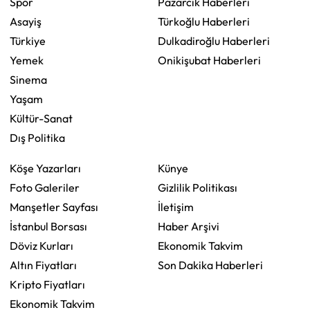
Spor
Pazarcık Haberleri
Asayiş
Türkoğlu Haberleri
Türkiye
Dulkadiroğlu Haberleri
Yemek
Onikişubat Haberleri
Sinema
Yaşam
Kültür-Sanat
Dış Politika
Köşe Yazarları
Künye
Foto Galeriler
Gizlilik Politikası
Manşetler Sayfası
İletişim
İstanbul Borsası
Haber Arşivi
Döviz Kurları
Ekonomik Takvim
Altın Fiyatları
Son Dakika Haberleri
Kripto Fiyatları
Ekonomik Takvim