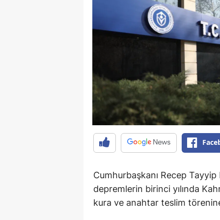
Face
Cumhurbaşkanı Recep Tayyip Erd
depremlerin birinci yılında K
kura ve anahtar teslim törenine