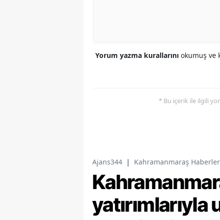
Yorum yazma kurallarını
okumuş ve k
* Bu içerik ile ilgili 
Ajans344
|
Kahramanmaraş Haberler
Kahramanmaraş
yatırımlarıyla 