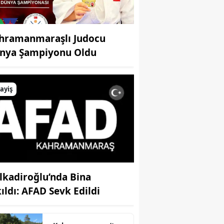
hramanmaraşlı Judocu
nya Şampiyonu Oldu
ayiş
lkadiroğlu’nda Bina
kıldı: AFAD Sevk Edildi