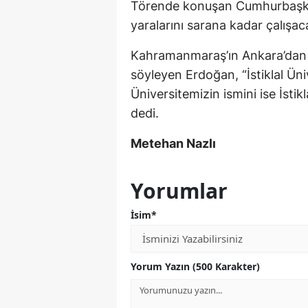
Törende konuşan Cumhurbaşka
yaralarını sarana kadar çalışaca
Kahramanmaraş’ın Ankara’dan s
söyleyen Erdoğan, “İstiklal Üniv
Üniversitemizin ismini ise İstik
dedi.
Metehan Nazlı
Yorumlar
İsim*
Yorum Yazın (500 Karakter)