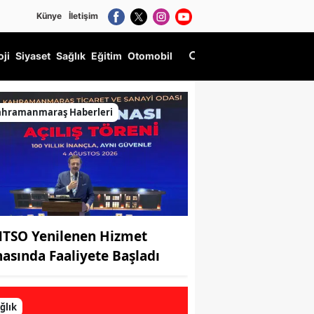
Künye
İletişim
oji
Siyaset
Sağlık
Eğitim
Otomobil
ahramanmaraş Haberleri
TSO Yenilenen Hizmet
nasında Faaliyete Başladı
ğlık