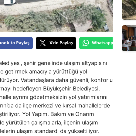
book'ta Paylaş
X'de Paylaş
Whatsapp'tan Gönde
diyesi, şehir genelinde ulaşım altyapısını
le getirmek amacıyla yürüttüğü yol
dürüyor. Vatandaşlara daha güvenli, konforlu
nmayı hedefleyen Büyükşehir Belediyesi,
halle ayrımı gözetmeksizin yol yatırımlarını
n’da da ilçe merkezi ve kırsal mahallelerde
ştiriliyor. Yol Yapım, Bakım ve Onarım
e yürütülen çalışmalarla, ilçenin ulaşım
lelerin ulaşım standardı da yükseltiliyor.