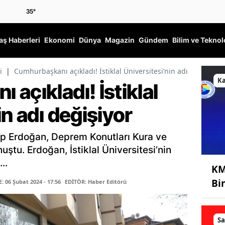
35
°
ş Haberleri
Ekonomi
Dünya
Magazin
Gündem
Bilim ve Teknol
i
|
Cumhurbaşkanı açıkladı! İstiklal Üniversitesi’nin adı değişiyor
K
açıkladı! İstiklal
in adı değişiyor
 Erdoğan, Deprem Konutları Kura ve
ştu. Erdoğan, İstiklal Üniversitesi’nin
..
KM
Bi
 06 Şubat 2024 - 17:56
EDİTÖR: Haber Editörü
Sa