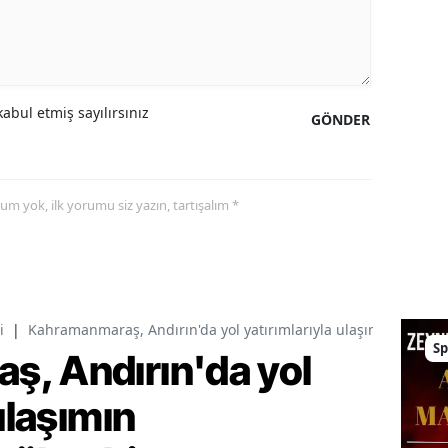
abul etmiş sayılırsınız
GÖNDER
yorum yok, ilk yorumu siz yazın, tartışalım *
i
|
Kahramanmaraş, Andırın'da yol yatırımlarıyla ulaşımın standart
Sp
, Andırın'da yol
ulaşımın