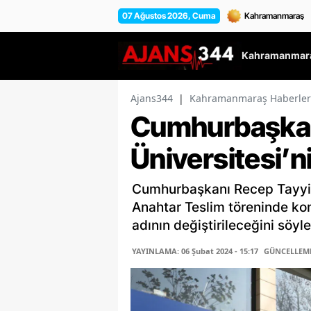
07 Ağustos 2026, Cuma
Kahramanmara
Ajans344
|
Kahramanmaraş Haberler
Cumhurbaşkanı 
Üniversitesi’n
Cumhurbaşkanı Recep Tayyip
Anahtar Teslim töreninde konu
adının değiştirileceğini söyle.
YAYINLAMA: 06 Şubat 2024 - 15:17
GÜNCELLEME: