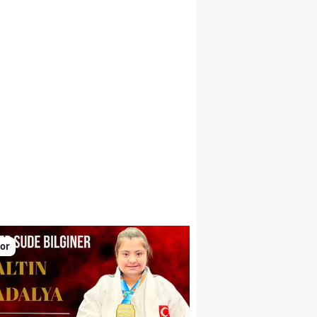
larını yükseltiyor
or