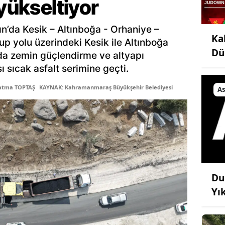
 yükseltiyor
ın’da Kesik – Altınboğa - Orhaniye –
Ka
up yolu üzerindeki Kesik ile Altınboğa
Dü
lda zemin güçlendirme ve altyapı
ı sıcak asfalt serimine geçti.
Fatma TOPTAŞ
KAYNAK: Kahramanmaraş Büyükşehir Belediyesi
As
Du
Yı