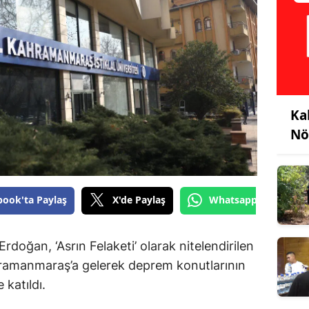
Ka
Nö
book'ta Paylaş
X'de Paylaş
Whatsapp'tan Gönde
oğan, ‘Asrın Felaketi’ olarak nitelendirilen
ahramanmaraş’a gelerek deprem konutlarının
 katıldı.