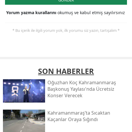
Yorum yazma kurallarını
okumuş ve kabul etmiş sayılırsınız
* Bu içerik ile ilgili yorum yok, ilk yorumu siz yazın, tartışalım *
SON HABERLER
Oğuzhan Koç Kahramanmaraş
Başkonuş Yaylası'nda Ücretsiz
Konser Verecek
Kahramanmaraş’ta Sıcaktan
Kaçanlar Oraya Sığındı