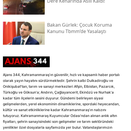
Dere Kenarında Asılı Kaldı!
Bakan Gürlek: Çocuk Koruma
Kanunu Tbmm’de Yasalaştı
Ajans 344, Kahramanmaraş'ın güvenilir, hızlı ve kapsamlı haber portalı
olarak yayın hayatını sürdürmektedir. Şehrin kalbi Dulkadiroğlu ve
Onikişubat'tan, tarım ve sanayi merkezleri Afşin, Elbistan, Pazarcık,
Türkoğlu ve Göksun'a; Andırın, Çağlayancerit, Ekinözü ve Nurhak'a
kadar tüm ilçelerin sesini duyurur. Gündemi belirleyen siyasi
gelişmelerden, yerel ekonominin dinamiklerine, spordaki heyecandan,
kültür ve sanat etkinliklerine kadar Kahramanmaraş'ın nabzını
tutuyoruz. Kahramanmaraş Kuyumcular Odası'ndan alınan anlık altın
fiyatları, şehrin sanayisindeki son gelişmeler ve tarım sektöründeki
yenilikler özel dosyalarla sayfamızda yer bulur. Vatandaşlarımızın