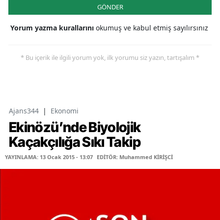
GÖNDER
Yorum yazma kurallarını
okumuş ve kabul etmiş sayılırsınız
* Bu içerik ile ilgili yorum yok, ilk yorumu siz yazın, tartışalım *
Ajans344
|
Ekonomi
Ekinözü’nde Biyolojik
Kaçakçılığa Sıkı Takip
YAYINLAMA: 13 Ocak 2015 - 13:07
EDİTÖR: Muhammed KİRİŞCİ