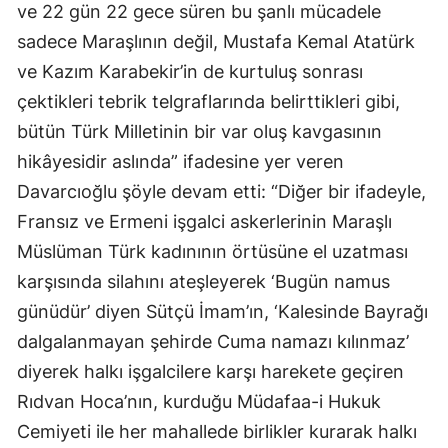
ve 22 gün 22 gece süren bu şanlı mücadele
sadece Maraşlının değil, Mustafa Kemal Atatürk
ve Kazım Karabekir’in de kurtuluş sonrası
çektikleri tebrik telgraflarında belirttikleri gibi,
bütün Türk Milletinin bir var oluş kavgasının
hikâyesidir aslında” ifadesine yer veren
Davarcıoğlu şöyle devam etti: “Diğer bir ifadeyle,
Fransız ve Ermeni işgalci askerlerinin Maraşlı
Müslüman Türk kadınının örtüsüne el uzatması
karşısında silahını ateşleyerek ‘Bugün namus
günüdür’ diyen Sütçü İmam’ın, ‘Kalesinde Bayrağı
dalgalanmayan şehirde Cuma namazı kılınmaz’
diyerek halkı işgalcilere karşı harekete geçiren
Rıdvan Hoca’nın, kurduğu Müdafaa-i Hukuk
Cemiyeti ile her mahallede birlikler kurarak halkı