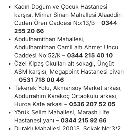
Kadın Doğum ve Çocuk Hastanesi
karşısı, Mimar Sinan Mahallesi Alaaddin
Özden Ören Caddesi No:13/B –
0344
255 20 66
Abdulhamithan Mahallesi,
Abdulhamithan Camii altı Ahmet Uncu
Caddesi No:52/K –
0344 215 40 10
Özel Kipaş Okulları alt sokağı, Üngüt
ASM karşısı, Megapoint Hastanesi civarı
–
0531 718 00 46
Tekerek Yolu, Akmansoy Market arkası,
Abdurrahim Karakoç Ortaokulu arkası,
Hurda Kafe arkası –
0536 207 52 05
Yörük Selim Mahallesi, Marash Life
Hastanesi yanı –
0344 215 92 66
Duraklı Mahallesi 20013. Sokak No:3/2