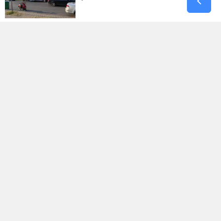
Pazarcık’ta Yollar Büyükşehir’le
Yenileniyor
Onikişubat'ta Yeni Gündüz Bakımevi
Kayıtları Başladı!
Filistin Destek Konvoyu
Kahramanmaraş'ta Karşılandı
Kahramanmaraş'ta Zakkum Konseri
Müzikseverleri Buluşturacak!