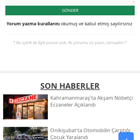
GÖNDER
Yorum yazma kurallarını
okumuş ve kabul etmiş sayılırsınız
* Bu içerik ile ilgili yorum yok, ilk yorumu siz yazın, tartışalım *
SON HABERLER
Kahramanmaraş'ta Akşam Nöbetçi
Eczaneler Açıklandı
Onikişubat'ta Otomobilin Çarptığı
Çocuk Yaralandı