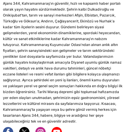
Ajans 344, Kahramanmaraş'ın güvenilir, hızlı ve kapsamlı haber portalı
olarak yayın hayatını sürdürmektedir. Şehrin kalbi Dulkadiroğlu ve
Onikişubat'tan, tarım ve sanayi merkezleri Afşin, Elbistan, Pazarcık,
Türkoğlu ve Göksun'a; Andırın, Çağlayancerit, Ekinözü ve Nurhak'a
kadar tüm ilçelerin sesini duyurur. Gündemi belirleyen siyasi
gelişmelerden, yerel ekonominin dinamiklerine, spordaki heyecandan,
kültür ve sanat etkinliklerine kadar Kahramanmaraş'ın nabzını
tutuyoruz. Kahramanmaraş Kuyumcular Odası'ndan alınan anlık altın
fiyatları, şehrin sanayisindeki son gelişmeler ve tarım sektöründeki
yenilikler özel dosyalarla sayfamızda yer bulur. Vatandaşlarımızın
günlük hayatını kolaylaştırmak amacıyla Diyanet uyumlu günlük namaz
vakitleri, detaylı ve anlık hava durumu tahminleri, güncel nöbetçi
eczane listeleri ve resmi vefat ilanları gibi bilgilere kolayca ulaşmanızı
sağlıyoruz. Ayrıca şehirdeki en yeni iş ilanları, önemli kamu duyuruları
ve yaklaşan yerel ve genel seçim sonuçları hakkında en doğru bilgiyi ilk
bizden öğrenirsiniz. Tarihi Maraş depremi gibi toplumsal hafızamızda
yer eden olayları unutmadan, şehrimizin eşsiz gastronomisini, yöresel
lezzetlerini ve kültürel mirasını da sayfalarımıza taşıyoruz. Kısacası,
Kahramanmaraş'ta yaşayan veya bu şehre gönül vermiş herkes için
tasarlanan Ajans 344, habere, bilgiye ve aradığınız her şeye
ulaşabileceğiniz tek ve en güvenilir adrestir.