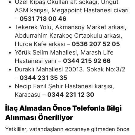
Özel Kipaş Okulları alt sokağı, Üngüt
ASM karşısı, Megapoint Hastanesi civarı
–
0531 718 00 46
Tekerek Yolu, Akmansoy Market arkası,
Abdurrahim Karakoç Ortaokulu arkası,
Hurda Kafe arkası –
0536 207 52 05
Yörük Selim Mahallesi, Marash Life
Hastanesi yanı –
0344 215 92 66
Duraklı Mahallesi 20013. Sokak No:3/2
–
0344 231 35 35
Necip Fazıl Şehir Hastanesi karşısı,
Karacasu –
0344 231 12 30
İlaç Almadan Önce Telefonla Bilgi
Alınması Öneriliyor
Yetkililer, vatandaşların eczaneye gitmeden önce