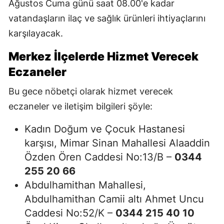
Ağustos Cuma günü saat 08.00'e kadar
vatandaşların ilaç ve sağlık ürünleri ihtiyaçlarını
karşılayacak.
Merkez İlçelerde Hizmet Verecek
Eczaneler
Bu gece nöbetçi olarak hizmet verecek
eczaneler ve iletişim bilgileri şöyle:
Kadın Doğum ve Çocuk Hastanesi
karşısı, Mimar Sinan Mahallesi Alaaddin
Özden Ören Caddesi No:13/B –
0344
255 20 66
Abdulhamithan Mahallesi,
Abdulhamithan Camii altı Ahmet Uncu
Caddesi No:52/K –
0344 215 40 10