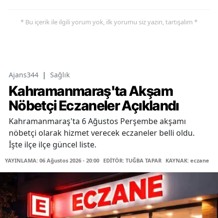
* Bu içerik ile ilgili yorum yok, ilk yorumu siz yazın, tartışalım *
Ajans344
|
Sağlık
Kahramanmaraş'ta Akşam
Nöbetçi Eczaneler Açıklandı
Kahramanmaraş'ta 6 Ağustos Perşembe akşamı
nöbetçi olarak hizmet verecek eczaneler belli oldu.
İşte ilçe ilçe güncel liste.
YAYINLAMA: 06 Ağustos 2026 - 20:00
EDİTÖR: TUĞBA TAPAR
KAYNAK: eczane