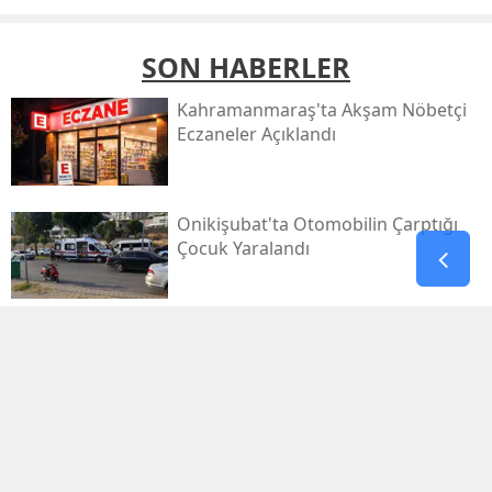
SON HABERLER
Kahramanmaraş'ta Akşam Nöbetçi
Eczaneler Açıklandı
Onikişubat'ta Otomobilin Çarptığı
Çocuk Yaralandı
Pazarcık’ta Yollar Büyükşehir’le
Yenileniyor
Onikişubat'ta Yeni Gündüz Bakımevi
Kayıtları Başladı!