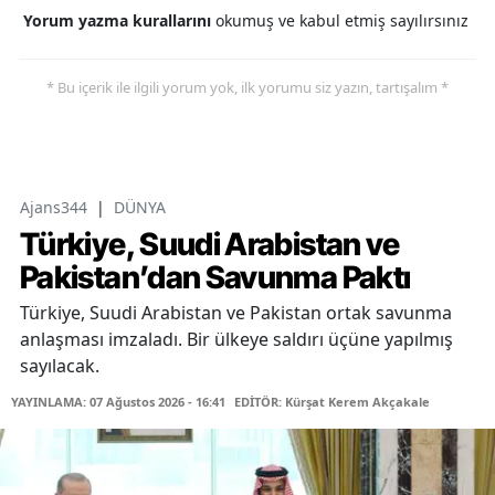
Yorum yazma kurallarını
okumuş ve kabul etmiş sayılırsınız
* Bu içerik ile ilgili yorum yok, ilk yorumu siz yazın, tartışalım *
Ajans344
|
DÜNYA
Türkiye, Suudi Arabistan ve
Pakistan’dan Savunma Paktı
Türkiye, Suudi Arabistan ve Pakistan ortak savunma
anlaşması imzaladı. Bir ülkeye saldırı üçüne yapılmış
sayılacak.
YAYINLAMA: 07 Ağustos 2026 - 16:41
EDİTÖR: Kürşat Kerem Akçakale