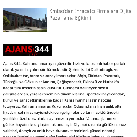
Kmtso’dan İhracatçı Firmalara Dijital
Pazarlama Eğitimi
Ajans 344, Kahramanmaraş'ın güvenilir, hızlı ve kapsamlı haber portalı
olarak yayın hayatını sürdürmektedir. Şehrin kalbi Dulkadiroğlu ve
Onikişubat'tan, tarım ve sanayi merkezleri Afşin, Elbistan, Pazarcık,
Türkoğlu ve Göksun'a; Andırın, Çağlayancerit, Ekinözü ve Nurhak'a
kadar tüm ilçelerin sesini duyurur. Gündemi belirleyen siyasi
gelişmelerden, yerel ekonominin dinamiklerine, spordaki heyecandan,
kültür ve sanat etkinliklerine kadar Kahramanmaraş'ın nabzını
tutuyoruz. Kahramanmaraş Kuyumcular Odası'ndan alınan anlık altın
fiyatları, şehrin sanayisindeki son gelişmeler ve tarım sektöründeki
yenilikler özel dosyalarla sayfamızda yer bulur. Vatandaşlarımızın
günlük hayatını kolaylaştırmak amacıyla Diyanet uyumlu günlük namaz
vakitleri, detaylı ve anlık hava durumu tahminleri, güncel nöbetçi
eczane listeleri ve resmi vefat ilanları gibi bilgilere kolayca ulaşmanızı