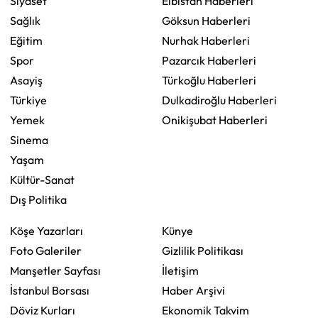
Siyaset
Elbistan Haberleri
Sağlık
Göksun Haberleri
Eğitim
Nurhak Haberleri
Spor
Pazarcık Haberleri
Asayiş
Türkoğlu Haberleri
Türkiye
Dulkadiroğlu Haberleri
Yemek
Onikişubat Haberleri
Sinema
Yaşam
Kültür-Sanat
Dış Politika
Köşe Yazarları
Künye
Foto Galeriler
Gizlilik Politikası
Manşetler Sayfası
İletişim
İstanbul Borsası
Haber Arşivi
Döviz Kurları
Ekonomik Takvim