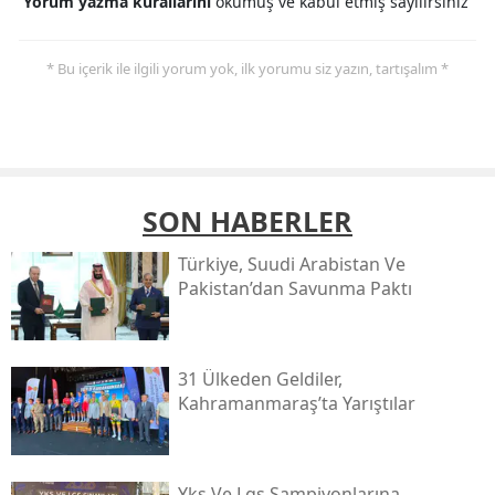
Yorum yazma kurallarını
okumuş ve kabul etmiş sayılırsınız
* Bu içerik ile ilgili yorum yok, ilk yorumu siz yazın, tartışalım *
SON HABERLER
Türkiye, Suudi Arabistan Ve
Pakistan’dan Savunma Paktı
31 Ülkeden Geldiler,
Kahramanmaraş’ta Yarıştılar
Yks Ve Lgs Şampiyonlarına