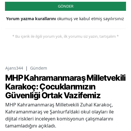
GÖNDER
Yorum yazma kurallarını
okumuş ve kabul etmiş sayılırsınız
* Bu içerik ile ilgili yorum yok, ilk yorumu siz yazın, tartışalım *
Ajans344
|
Gündem
MHP Kahramanmaraş Milletvekili
Karakoç: Çocuklarımızın
Güvenliği Ortak Vazifemiz
MHP Kahramanmaraş Milletvekili Zuhal Karakoç,
Kahramanmaraş ve Şanlıurfa’daki okul olayları ile
dijital riskleri inceleyen komisyonun çalışmalarını
tamamladığını açıkladı.