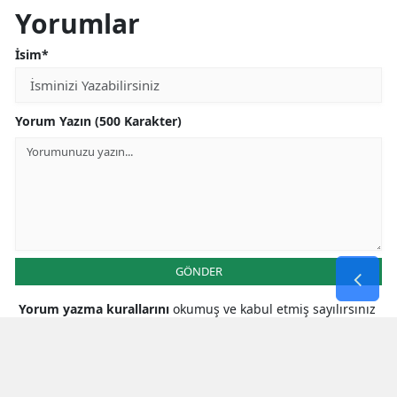
Yorumlar
İsim*
Yorum Yazın (500 Karakter)
GÖNDER
Yorum yazma kurallarını
okumuş ve kabul etmiş sayılırsınız
* Bu içerik ile ilgili yorum yok, ilk yorumu siz yazın, tartışalım *