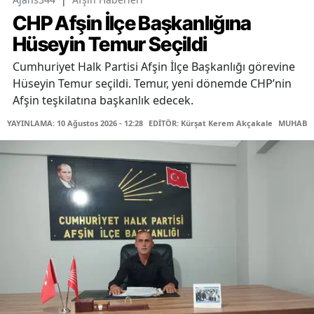
CHP Afşin İlçe Başkanlığına
Hüseyin Temur Seçildi
Cumhuriyet Halk Partisi Afşin İlçe Başkanlığı görevine
Hüseyin Temur seçildi. Temur, yeni dönemde CHP’nin
Afşin teşkilatına başkanlık edecek.
YAYINLAMA: 10 Ağustos 2026 - 12:28
EDİTÖR: Kürşat Kerem Akçakale
MUHABİR