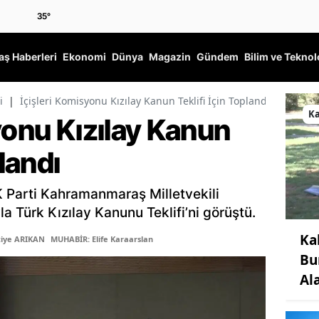
35
°
ş Haberleri
Ekonomi
Dünya
Magazin
Gündem
Bilim ve Teknol
i
|
İçişleri Komisyonu Kızılay Kanun Teklifi İçin Toplandı
K
yonu Kızılay Kanun
plandı
 Parti Kahramanmaraş Milletvekili
a Türk Kızılay Kanunu Teklifi’ni görüştü.
Ka
tiye ARIKAN
MUHABİR: Elife Karaarslan
Bu
Al