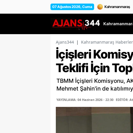
07 Ağustos 2026, Cuma
Kahramanmara
Ajans344
|
Kahramanmaraş Haberler
İçişleri Komis
Teklifi İçin To
TBMM İçişleri Komisyonu, AK
Mehmet Şahin'in de katılımıyl
YAYINLAMA: 04 Haziran 2026 - 22:30
EDİTÖR: A