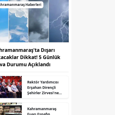
ahramanmaraş Haberleri
hramanmaraş'ta Dışarı
kacaklar Dikkat! 5 Günlük
va Durumu Açıklandı
Rektör Yardımcısı
Erşahan Dirençli
Şehirler Zirvesi'ne
r
Katıldı
Kahramanmaraş
Fuarı Esnafın