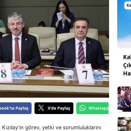
K
Ka
Çı
Ha
book'ta Paylaş
X'de Paylaş
Whatsapp'tan Gönde
ızılay’ın görev, yetki ve sorumluluklarını