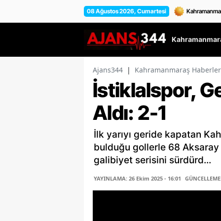
08 Ağustos 2026, Cumartesi
Kahramanmara
Ajans344
|
Kahramanmaraş Haberler
İstiklalspor, G
Aldı: 2-1
İlk yarıyı geride kapatan Kah
bulduğu gollerle 68 Aksaray
galibiyet serisini sürdürd...
YAYINLAMA: 26 Ekim 2025 - 16:01
GÜNCELLEME: 