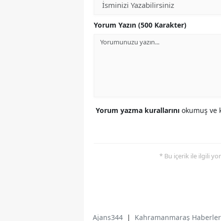
Yorum Yazın (500 Karakter)
Yorum yazma kurallarını
okumuş ve k
* Bu içerik ile ilgili 
Ajans344
|
Kahramanmaraş Haberler