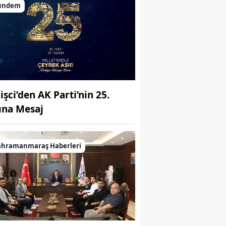
ündem
işci’den AK Parti’nin 25.
lına Mesaj
ahramanmaraş Haberleri