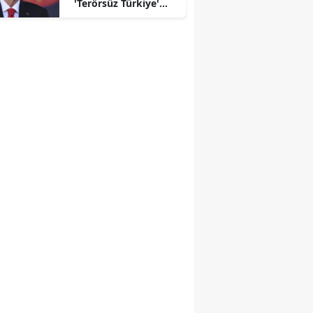
'Terörsüz Türkiye'
mesajı