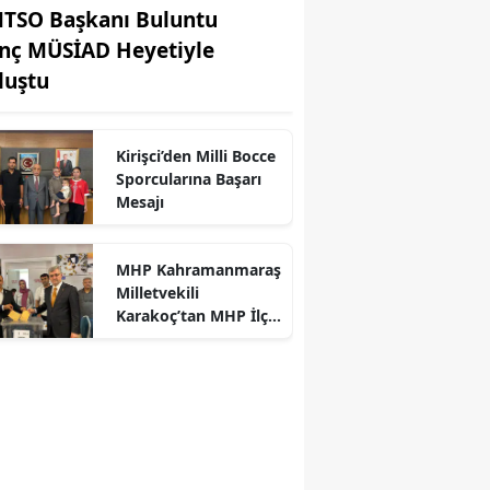
TSO Başkanı Buluntu
nç MÜSİAD Heyetiyle
luştu
Kirişci’den Milli Bocce
Sporcularına Başarı
Mesajı
r
MHP Kahramanmaraş
Milletvekili
Karakoç’tan MHP İlçe
Kongrelerine Tebrik
Mesajı