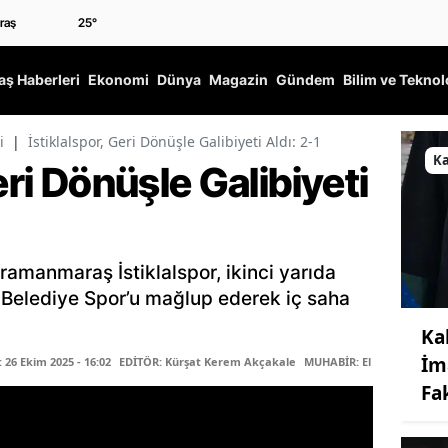
25
°
ş Haberleri
Ekonomi
Dünya
Magazin
Gündem
Bilim ve Teknol
i
|
İstiklalspor, Geri Dönüşle Galibiyeti Aldı: 2-1
K
eri Dönüşle Galibiyeti
ramanmaraş İstiklalspor, ikinci yarıda
 Belediye Spor’u mağlup ederek iç saha
Ka
İm
26 Ekim 2025 - 16:02
EDİTÖR: Kürşat Kerem Akçakale
MUHABİR: Elife Karaaslan
Fa