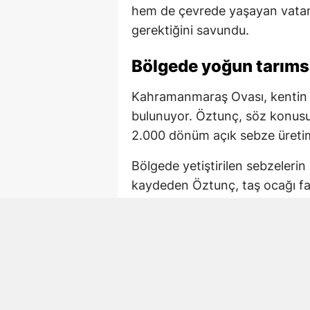
hem de çevrede yaşayan vatanda
gerektiğini savundu.
Bölgede yoğun tarımsa
Kahramanmaraş Ovası, kentin ö
bulunuyor. Öztunç, söz konusu
2.000 dönüm açık sebze üretim
Bölgede yetiştirilen sebzelerin 
kaydeden Öztunç, taş ocağı faal
etkilerine dikkat çekti.
Milletvekili Öztunç, tarım arazi
projenin yeniden değerlendiril
943 dönümlük taş ocağ