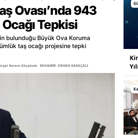
G
ş Ovası’nda 943
Ocağı Tepkisi
inin bulunduğu Büyük Ova Koruma
ümlük taş ocağı projesine tepki
Kir
Yı
ürşat Kerem Akçakale
MUHABİR: ORHAN KARAÇALI
K