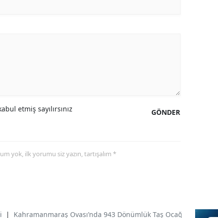
abul etmiş sayılırsınız
GÖNDER
yorum yok, ilk yorumu siz yazın, tartışalım *
i
|
Kahramanmaraş Ovası’nda 943 Dönümlük Taş Ocağı Tepkisi