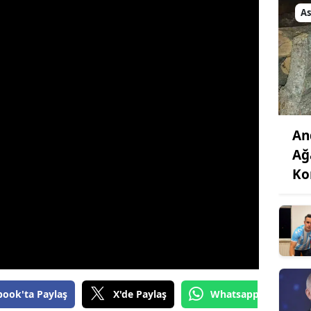
As
An
Ağ
Ko
book'ta Paylaş
X'de Paylaş
Whatsapp'tan Gönde