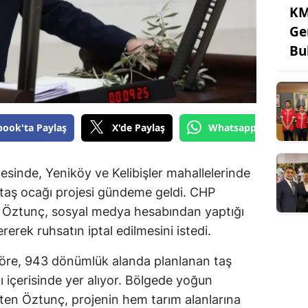
KM
Ge
Bu
book'ta Paylaş
X'de Paylaş
Whatsapp'tan Gönde
sinde, Yeniköy ve Kelibişler mahallelerinde
n taş ocağı projesi gündeme geldi. CHP
i Öztunç, sosyal medya hesabından yaptığı
erek ruhsatın iptal edilmesini istedi.
 göre, 943 dönümlük alanda planlanan taş
içerisinde yer alıyor. Bölgede yoğun
irten Öztunç, projenin hem tarım alanlarına