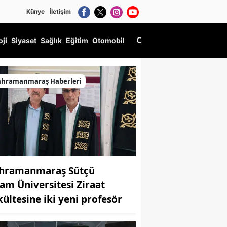
Künye
İletişim
oji
Siyaset
Sağlık
Eğitim
Otomobil
ahramanmaraş Haberleri
hramanmaraş Sütçü
am Üniversitesi Ziraat
kültesine iki yeni profesör