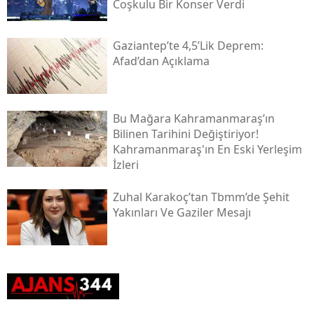
Coşkulu Bir Konser Verdi
Gaziantep’te 4,5’lik Deprem:
Afad’dan Açıklama
Bu Mağara Kahramanmaraş’ın
Bilinen Tarihini Değiştiriyor!
Kahramanmaraş'ın En Eski Yerleşim
İzleri
Zuhal Karakoç’tan Tbmm’de Şehit
Yakınları Ve Gaziler Mesajı