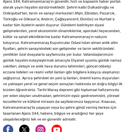
Ajans 344, Kahramanmaraş'ın güvenilir, hızlı ve kapsamlı haber portalı
olarak yayın hayatını sürdürmektedir. Şehrin kalbi Dulkadiroğlu ve
Onikişubat'tan, tarım ve sanayi merkezleri Afşin, Elbistan, Pazarcık,
Türkoğlu ve Göksun'a; Andırın, Çağlayancerit, Ekinözü ve Nurhak'a
kadar tüm ilçelerin sesini duyurur. Gündemi belirleyen siyasi
gelişmelerden, yerel ekonominin dinamiklerine, spordaki heyecandan,
kültür ve sanat etkinliklerine kadar Kahramanmaraş'ın nabzını
tutuyoruz. Kahramanmaraş Kuyumcular Odası'ndan alınan anlık altın
fiyatları, şehrin sanayisindeki son gelişmeler ve tarım sektöründeki
yenilikler özel dosyalarla sayfamızda yer bulur. Vatandaşlarımızın
günlük hayatını kolaylaştırmak amacıyla Diyanet uyumlu günlük namaz
vakitleri, detaylı ve anlık hava durumu tahminleri, güncel nöbetçi
eczane listeleri ve resmi vefat ilanları gibi bilgilere kolayca ulaşmanızı
sağlıyoruz. Ayrıca şehirdeki en yeni iş ilanları, önemli kamu duyuruları
ve yaklaşan yerel ve genel seçim sonuçları hakkında en doğru bilgiyi ilk
bizden öğrenirsiniz. Tarihi Maraş depremi gibi toplumsal hafızamızda
yer eden olayları unutmadan, şehrimizin eşsiz gastronomisini, yöresel
lezzetlerini ve kültürel mirasını da sayfalarımıza taşıyoruz. Kısacası,
Kahramanmaraş'ta yaşayan veya bu şehre gönül vermiş herkes için
tasarlanan Ajans 344, habere, bilgiye ve aradığınız her şeye
ulaşabileceğiniz tek ve en güvenilir adrestir.