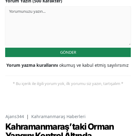
Yorum Yazın (500 Karakter)
GÖNDER
Yorum yazma kurallarını
okumuş ve kabul etmiş sayılırsınız
* Bu içerik ile ilgili yorum yok, ilk yorumu siz yazın, tartışalım *
Ajans344
|
Kahramanmaraş Haberleri
Kahramanmaraş’taki Orman
Yangını Kontrol Altında