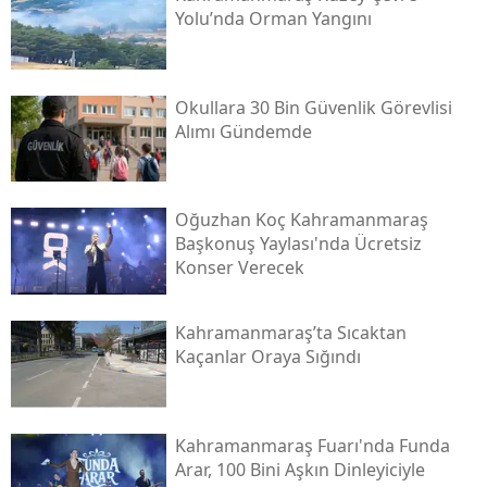
Yolu’nda Orman Yangını
Okullara 30 Bin Güvenlik Görevlisi
Alımı Gündemde
Oğuzhan Koç Kahramanmaraş
Başkonuş Yaylası'nda Ücretsiz
Konser Verecek
Kahramanmaraş’ta Sıcaktan
Kaçanlar Oraya Sığındı
Kahramanmaraş Fuarı'nda Funda
Arar, 100 Bini Aşkın Dinleyiciyle