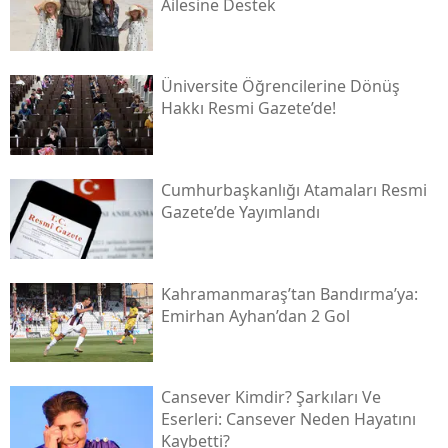
Ailesine Destek
Üniversite Öğrencilerine Dönüş
Hakkı Resmi Gazete’de!
Cumhurbaşkanlığı Atamaları Resmi
Gazete’de Yayımlandı
Kahramanmaraş’tan Bandırma’ya:
Emirhan Ayhan’dan 2 Gol
Cansever Kimdir? Şarkıları Ve
Eserleri: Cansever Neden Hayatını
Kaybetti?