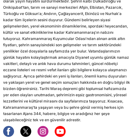
olarak yayın hayatını sürdürmektedir. Şehrin kalbi Dulkadiroğlu ve
Onikişubat'tan, tarım ve sanayi merkezleri Afşin, Elbistan, Pazarcık,
Türkoğlu ve Göksun'a; Andırın, Çağlayancerit, Ekinözü ve Nurhak'a
kadar tüm ilçelerin sesini duyurur. Gündemi belirleyen siyasi
gelişmelerden, yerel ekonominin dinamiklerine, spordaki heyecandan,
kültür ve sanat etkinliklerine kadar Kahramanmaraş'ın nabzını
tutuyoruz. Kahramanmaraş Kuyumcular Odası'ndan alınan anlık altın
fiyatları, şehrin sanayisindeki son gelişmeler ve tarım sektöründeki
yenilikler özel dosyalarla sayfamızda yer bulur. Vatandaşlarımızın
günlük hayatını kolaylaştırmak amacıyla Diyanet uyumlu günlük namaz
vakitleri, detaylı ve anlık hava durumu tahminleri, güncel nöbetçi
eczane listeleri ve resmi vefat ilanları gibi bilgilere kolayca ulaşmanızı
sağlıyoruz. Ayrıca şehirdeki en yeni iş ilanları, önemli kamu duyuruları
ve yaklaşan yerel ve genel seçim sonuçları hakkında en doğru bilgiyi ilk
bizden öğrenirsiniz. Tarihi Maraş depremi gibi toplumsal hafızamızda
yer eden olayları unutmadan, şehrimizin eşsiz gastronomisini, yöresel
lezzetlerini ve kültürel mirasını da sayfalarımıza taşıyoruz. Kısacası,
Kahramanmaraş'ta yaşayan veya bu şehre gönül vermiş herkes için
tasarlanan Ajans 344, habere, bilgiye ve aradığınız her şeye
ulaşabileceğiniz tek ve en güvenilir adrestir.