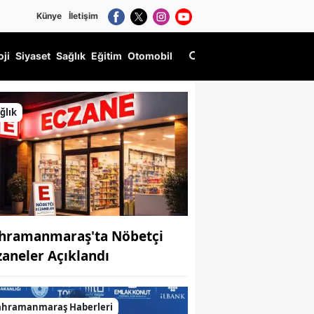
Künye
İletişim
oji
Siyaset
Sağlık
Eğitim
Otomobil
ğlık
hramanmaraş'ta Nöbetçi
zaneler Açıklandı
ahramanmaraş Haberleri