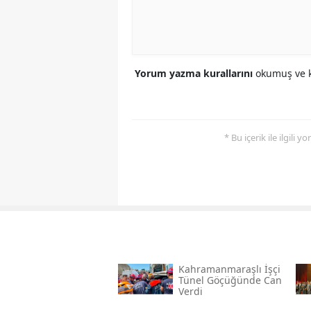
Yorum yazma kurallarını
okumuş ve k
* Bu içerik ile ilgili 
Kahramanmaraşlı İşçi
Tünel Göçüğünde Can
Verdi