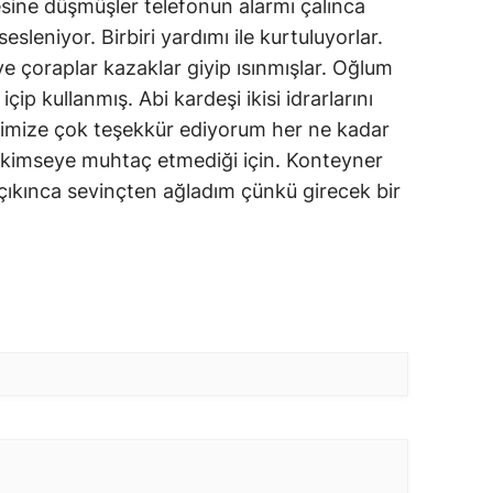
esine düşmüşler telefonun alarmı çalınca
sleniyor. Birbiri yardımı ile kurtuluyorlar.
 ve çoraplar kazaklar giyip ısınmışlar. Oğlum
çip kullanmış. Abi kardeşi ikisi idrarlarını
letimize çok teşekkür ediyorum her ne kadar
ç kimseye muhtaç etmediği için. Konteyner
 çıkınca sevinçten ağladım çünkü girecek bir