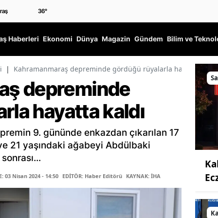
36
°
ş Haberleri
Ekonomi
Dünya
Magazin
Gündem
Bilim ve Teknol
i
|
Kahramanmaraş depreminde gördüğü rüyalarla hayatta kaldı
Sa
aş depreminde
rla hayatta kaldı
remin 9. gününde enkazdan çıkarılan 17
e 21 yaşındaki ağabeyi Abdülbaki
sonrası...
Ka
Ec
 03 Nisan 2024 - 14:50
EDİTÖR: Haber Editörü
KAYNAK: İHA
K