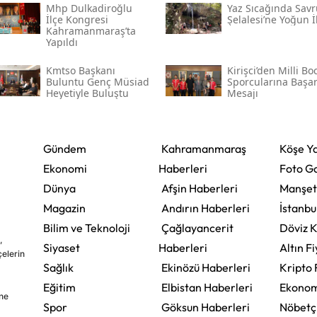
Mhp Dulkadiroğlu
Yaz Sıcağında Savr
İlçe Kongresi
Şelalesi’ne Yoğun İ
Kahramanmaraş’ta
Yapıldı
Kmtso Başkanı
Kirişci’den Milli Bo
Buluntu Genç Müsi̇ad
Sporcularına Başar
Heyetiyle Buluştu
Mesajı
Gündem
Kahramanmaraş
Köşe Ya
Ekonomi
Haberleri
Foto Ga
Dünya
Afşin Haberleri
Manşet
Magazin
Andırın Haberleri
İstanbu
Bilim ve Teknoloji
Çağlayancerit
Döviz K
,
Siyaset
Haberleri
Altın Fi
çelerin
Sağlık
Ekinözü Haberleri
Kripto 
Eğitim
Elbistan Haberleri
Ekonom
ine
Spor
Göksun Haberleri
Nöbetç