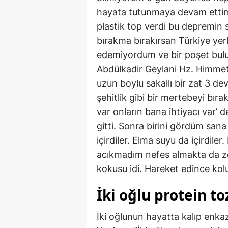
hayata tutunmaya devam ettim.
plastik top verdi bu depremin
bırakma bırakırsan Türkiye yerl
edemiyordum ve bir poşet bulup
Abdülkadir Geylani Hz. Himmet
uzun boylu sakallı bir zat 3 de
şehitlik gibi bir mertebeyi b
var onların bana ihtiyacı var’ 
gitti. Sonra birini gördüm sana
içirdiler. Elma suyu da içirdil
acıkmadım nefes almakta da zo
kokusu idi. Hareket edince kolu
İki oğlu protein toz
İki oğlunun hayatta kalıp enka