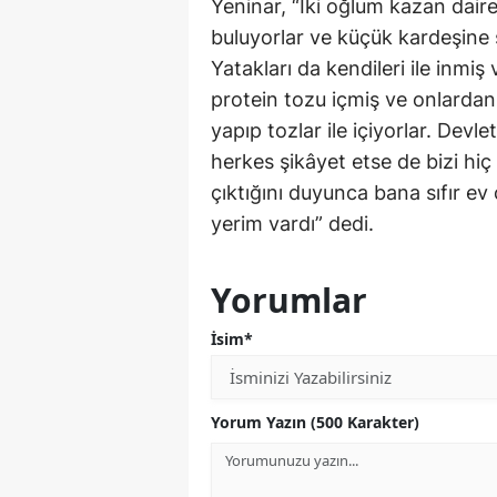
Yeninar, “İki oğlum kazan dair
buluyorlar ve küçük kardeşine se
Yatakları da kendileri ile inmiş
protein tozu içmiş ve onlardan i
yapıp tozlar ile içiyorlar. Dev
herkes şikâyet etse de bizi hi
çıktığını duyunca bana sıfır ev
yerim vardı” dedi.
Yorumlar
İsim*
Yorum Yazın (500 Karakter)