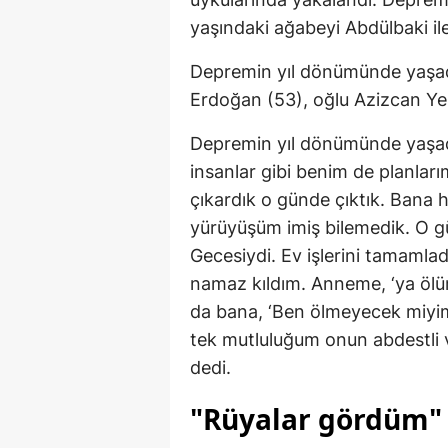
yaşındaki ağabeyi Abdülbaki il
Depremin yıl dönümünde yaşadığ
Erdoğan (53), oğlu Azizcan Yeni
Depremin yıl dönümünde yaşadığ
insanlar gibi benim de planlar
çıkardık o günde çıktık. Bana
yürüyüşüm imiş bilemedik. O gü
Gecesiydi. Ev işlerini tamamla
namaz kıldım. Anneme, ‘ya ölü
da bana, ‘Ben ölmeyecek miyim
tek mutluluğum onun abdestli 
dedi.
"Rüyalar gördüm"