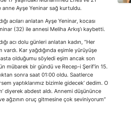
e anne Ayşe Yeninar sağ kurtuldu.
ı acıları anlatan Ayşe Yeninar, kocası
nar (32) ile annesi Meliha Arkış’ı kaybetti.
ı acı dolu günleri anlatan kadın, “Her
ım vardı. Kar yağdığında eşimle yürüyüşe
 hasta olduğumu söyledi eşim ancak son
n mübarek bir gündü ve Recep-i Şerif’in 15.
dıktan sonra saat 01:00 oldu. Saatlerce
rsem yaptıklarımız bizimle gidecek’ dedim. O
’ diyerek abdest aldı. Annemi düşününce
ve ağzının oruç gitmesine çok seviniyorum”