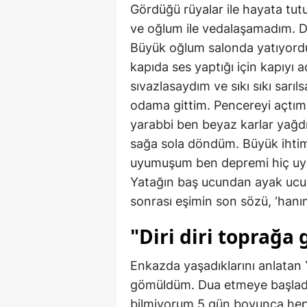
Gördüğü rüyalar ile hayata tu
ve oğlum ile vedalaşamadım. D
Büyük oğlum salonda yatıyord
kapıda ses yaptığı için kapı
sıvazlasaydım ve sıkı sıkı sar
odama gittim. Pencereyi açtım
yarabbi ben beyaz karlar yağ
sağa sola döndüm. Büyük ihtim
uyumuşum ben depremi hiç uym
Yatağın baş ucundan ayak ucun
sonrası eşimin son sözü, ‘hanı
"Diri diri toprağ
Enkazda yaşadıklarını anlatan 
gömüldüm. Dua etmeye başlad
bilmiyorum 5 gün boyunca hep