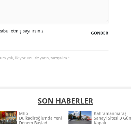
abul etmiş sayılırsınız
GÖNDER
yorum yok, ilk yorumu siz yazın, tartışalım *
SON HABERLER
Mhp
Kahramanmaraş
Dulkadiroğlu’nda Yeni
Sanayi Sitesi 3 Gü
Dönem Başladı
Kapalı