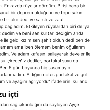
 Enkazda rüyalar gördüm. Birisi bana bir
 sanal bir deprem olduğunu ve topu sakın
e bir olur dedi ve sarstı ve zapt
 bağladım. Etkileyen rüyalardan biri de ‘ya
 dedim ve beni sen kurtar’ dediğim anda
ve ile geldi kızım sen şehit oldun dedi ben de
ırakamam ama ‘ben ölemem benim oğullarım
dedim. Ve adam kafasını sallayarak develer ile
 su içireceğiz dediler, portakal suyu da
er. Ben 5 gün boyunca hiç susamayıp
rlanmadım. Aldığım nefes portakal ve gül
m ve ayağım ağrıyordu” ifadelerini kullandı.
u içti
zdan sağ çıkarıldığını da söyleyen Ayşe