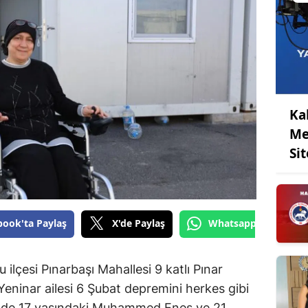
Ka
Me
Sit
book'ta Paylaş
X'de Paylaş
Whatsapp'tan Gönde
lçesi Pınarbaşı Mahallesi 9 katlı Pınar
eninar ailesi 6 Şubat depremini herkes gibi
mde 17 yaşındaki Muhammed Enes ve 21