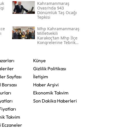
uk
Kahramanmaraş
lgi
Ovası’nda 943
Dönümlük Taş Ocağı
Tepkisi
cce
Mhp Kahramanmaraş
ı
Milletvekili
Karakoç’tan Mhp İlçe
Kongrelerine Tebrik
Mesajı
zarları
Künye
leriler
Gizlilik Politikası
ler Sayfası
İletişim
l Borsası
Haber Arşivi
urları
Ekonomik Takvim
yatları
Son Dakika Haberleri
Fiyatları
ik Takvim
i Eczaneler