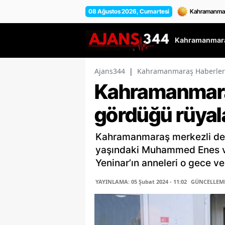
08 Ağustos 2026, Cumartesi
Kahramanmara
Ajans344
|
Kahramanmaraş Haberler
Kahramanmar
gördüğü rüyala
Kahramanmaraş merkezli dep
yaşındaki Muhammed Enes v
Yeninar’ın anneleri o gece ve 
YAYINLAMA: 05 Şubat 2024 - 11:02
GÜNCELLEME: