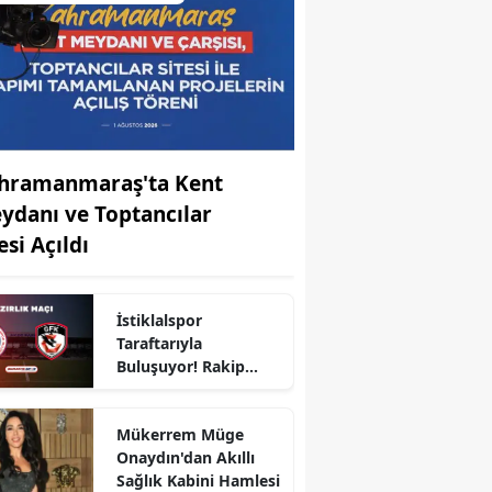
hramanmaraş'ta Kent
ydanı ve Toptancılar
esi Açıldı
İstiklalspor
Taraftarıyla
r
Buluşuyor! Rakip
Gaziantep FK
Mükerrem Müge
Onaydın'dan Akıllı
Sağlık Kabini Hamlesi