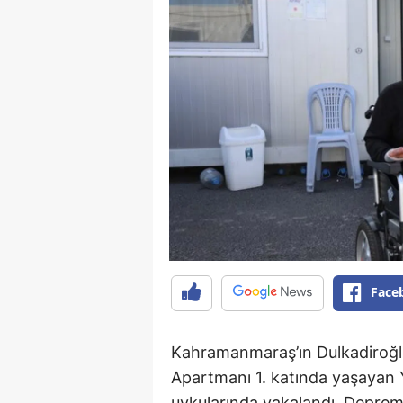
Face
Kahramanmaraş’ın Dulkadiroğlu i
Apartmanı 1. katında yaşayan Y
uykularında yakalandı. Depre