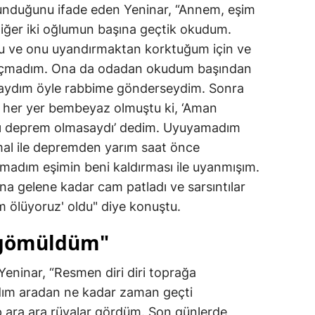
tunduğunu ifade eden Yeninar, “Annem, eşim
iğer iki oğlumun başına geçtik okudum.
u ve onu uyandırmaktan korktuğum için ve
yı açmadım. Ona da odadan okudum başından
ılsaydım öyle rabbime gönderseydim. Sonra
 her yer bembeyaz olmuştu ki, ‘Aman
dı deprem olmasaydı’ dedim. Uyuyamadım
al ile depremden yarım saat önce
adım eşimin beni kaldırması ile uyanmışım.
a gelene kadar cam patladı ve sarsıntılar
m ölüyoruz' oldu" diye konuştu.
a gömüldüm"
Yeninar, “Resmen diri diri toprağa
ım aradan ne kadar zaman geçti
 ara ara rüyalar gördüm. Son günlerde