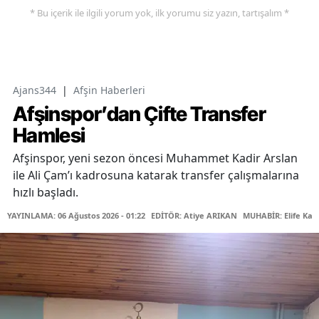
* Bu içerik ile ilgili yorum yok, ilk yorumu siz yazın, tartışalım *
Ajans344
|
Afşin Haberleri
Afşinspor’dan Çifte Transfer
Hamlesi
Afşinspor, yeni sezon öncesi Muhammet Kadir Arslan
ile Ali Çam’ı kadrosuna katarak transfer çalışmalarına
hızlı başladı.
YAYINLAMA: 06 Ağustos 2026 - 01:22
EDİTÖR: Atiye ARIKAN
MUHABİR: Elife Kar