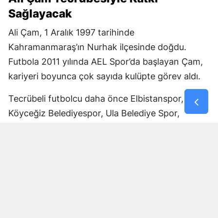
Sağlayacak
Ali Çam, 1 Aralık 1997 tarihinde
Kahramanmaraş’ın Nurhak ilçesinde doğdu.
Futbola 2011 yılında AEL Spor’da başlayan Çam,
kariyeri boyunca çok sayıda kulüpte görev aldı.
Tecrübeli futbolcu daha önce Elbistanspor,
Köyceğiz Belediyespor, Ula Belediye Spor,
Marmaris Gücü Spor Kulübü, Dalyanspor,
Ortaköy Spor, Göksun Ülkü Spor, Araban
Belediye Spor ve Elbistan Feda Spor formalarını
giydi.
Bölgesel Amatör Lig’de 12 karşılaşmada görev
alan Ali Çam, bu maçlarda bir gol kaydetti.