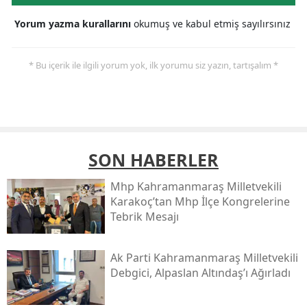
Yorum yazma kurallarını
okumuş ve kabul etmiş sayılırsınız
* Bu içerik ile ilgili yorum yok, ilk yorumu siz yazın, tartışalım *
SON HABERLER
Mhp Kahramanmaraş Milletvekili
Karakoç’tan Mhp İlçe Kongrelerine
Tebrik Mesajı
Ak Parti Kahramanmaraş Milletvekili
Debgici, Alpaslan Altındaş’ı Ağırladı