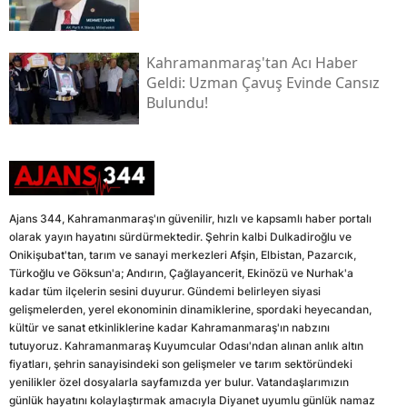
Kahramanmaraş'tan Acı Haber
Geldi: Uzman Çavuş Evinde Cansız
Bulundu!
Ajans 344, Kahramanmaraş'ın güvenilir, hızlı ve kapsamlı haber portalı
olarak yayın hayatını sürdürmektedir. Şehrin kalbi Dulkadiroğlu ve
Onikişubat'tan, tarım ve sanayi merkezleri Afşin, Elbistan, Pazarcık,
Türkoğlu ve Göksun'a; Andırın, Çağlayancerit, Ekinözü ve Nurhak'a
kadar tüm ilçelerin sesini duyurur. Gündemi belirleyen siyasi
gelişmelerden, yerel ekonominin dinamiklerine, spordaki heyecandan,
kültür ve sanat etkinliklerine kadar Kahramanmaraş'ın nabzını
tutuyoruz. Kahramanmaraş Kuyumcular Odası'ndan alınan anlık altın
fiyatları, şehrin sanayisindeki son gelişmeler ve tarım sektöründeki
yenilikler özel dosyalarla sayfamızda yer bulur. Vatandaşlarımızın
günlük hayatını kolaylaştırmak amacıyla Diyanet uyumlu günlük namaz