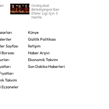
dan
Onikişubat
Belediyespor’dan
Efeler Ligi İçin 3
Hamle
zarları
Künye
leriler
Gizlilik Politikası
ler Sayfası
İletişim
l Borsası
Haber Arşivi
urları
Ekonomik Takvim
yatları
Son Dakika Haberleri
Fiyatları
ik Takvim
i Eczaneler