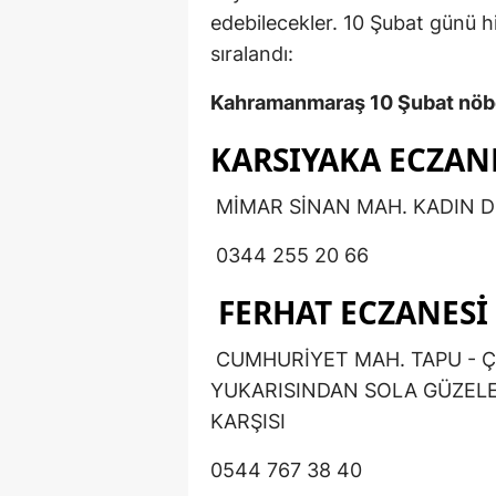
edebilecekler. 10 Şubat günü h
sıralandı:
Kahramanmaraş 10 Şubat nöbe
KARSIYAKA ECZAN
MİMAR SİNAN MAH. KADIN D
0344 255 20 66
FERHAT ECZANESİ
CUMHURİYET MAH. TAPU - 
YUKARISINDAN SOLA GÜZELE
KARŞISI
0544 767 38 40