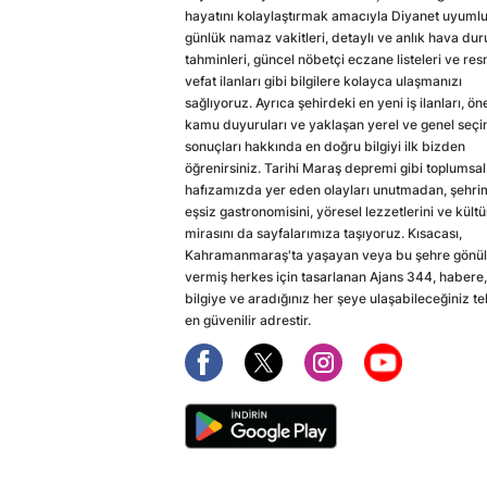
hayatını kolaylaştırmak amacıyla Diyanet uyuml
günlük namaz vakitleri, detaylı ve anlık hava du
tahminleri, güncel nöbetçi eczane listeleri ve res
vefat ilanları gibi bilgilere kolayca ulaşmanızı
sağlıyoruz. Ayrıca şehirdeki en yeni iş ilanları, ön
kamu duyuruları ve yaklaşan yerel ve genel seç
sonuçları hakkında en doğru bilgiyi ilk bizden
öğrenirsiniz. Tarihi Maraş depremi gibi toplumsal
hafızamızda yer eden olayları unutmadan, şehri
eşsiz gastronomisini, yöresel lezzetlerini ve kültü
mirasını da sayfalarımıza taşıyoruz. Kısacası,
Kahramanmaraş'ta yaşayan veya bu şehre gönül
vermiş herkes için tasarlanan Ajans 344, habere,
bilgiye ve aradığınız her şeye ulaşabileceğiniz te
en güvenilir adrestir.