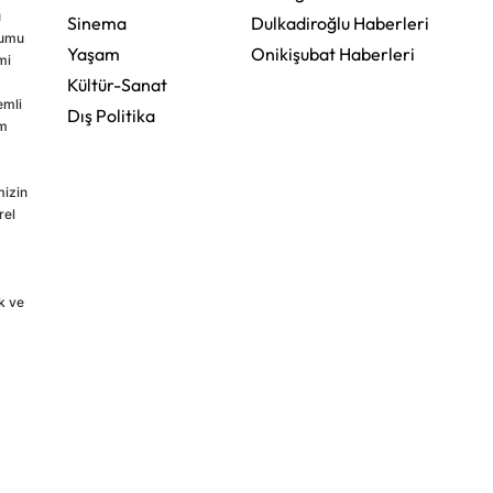
u
Sinema
Dulkadiroğlu Haberleri
rumu
Yaşam
Onikişubat Haberleri
mi
Kültür-Sanat
emli
Dış Politika
im
mizin
rel
k ve