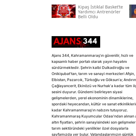
Güzel Alanlar
Kipaş İstiklal Basket’te
Yardımcı Antrenörler
Belli Oldu
Ajans 344, Kahramanmaraş'ın güvenilir, hızlı ve
kapsamlı haber portalı olarak yayın hayatını
sürdürmektedir. Şehrin kalbi Dulkadiroğlu ve
Onikişubat'tan, tarım ve sanayi merkezleri Afşin,
Elbistan, Pazarcık, Türkoğlu ve Göksun'a; Andırın
Çağlayancerit, Ekinözü ve Nurhak'a kadar tüm il
sesini duyurur. Gündemi belirleyen siyasi
gelişmelerden, yerel ekonominin dinamiklerine,
spordaki heyecandan, kültür ve sanat etkinlikler
kadar Kahramanmaraş'ın nabzını tutuyoruz.
Kahramanmaraş Kuyumcular Odası'ndan alınan a
altın fiyatları, şehrin sanayisindeki son gelişmeler
tarım sektöründeki yenilikler özel dosyalarla
sayfamızda yer bulur. Vatandaşlarımızın günlük