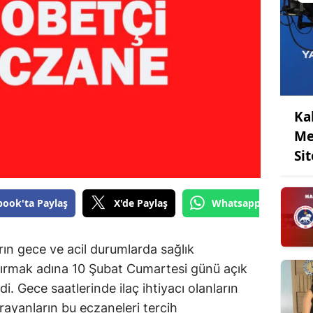
Ka
Me
Sit
book'ta Paylaş
X'de Paylaş
Whatsapp'tan Gönde
n gece ve acil durumlarda sağlık
ştırmak adına 10 Şubat Cumartesi günü açık
i. Gece saatlerinde ilaç ihtiyacı olanların
rayanların bu eczaneleri tercih