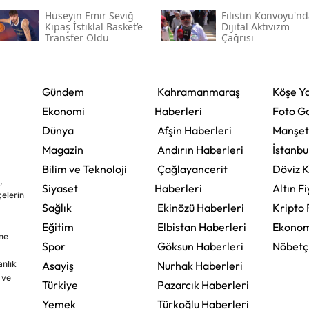
Hüseyin Emir Seviğ
Filistin Konvoyu'n
Kipaş İstiklal Basket’e
Dijital Aktivizm
Transfer Oldu
Çağrısı
Gündem
Kahramanmaraş
Köşe Ya
Ekonomi
Haberleri
Foto Ga
Dünya
Afşin Haberleri
Manşet
Magazin
Andırın Haberleri
İstanbu
Bilim ve Teknoloji
Çağlayancerit
Döviz K
,
Siyaset
Haberleri
Altın Fi
çelerin
Sağlık
Ekinözü Haberleri
Kripto 
Eğitim
Elbistan Haberleri
Ekonom
ine
Spor
Göksun Haberleri
Nöbetç
nlık
Asayiş
Nurhak Haberleri
 ve
Türkiye
Pazarcık Haberleri
Yemek
Türkoğlu Haberleri