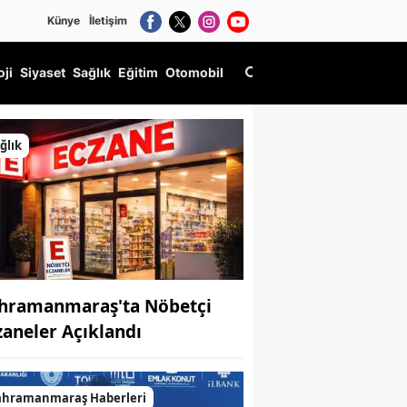
Künye
İletişim
oji
Siyaset
Sağlık
Eğitim
Otomobil
ğlık
hramanmaraş'ta Nöbetçi
zaneler Açıklandı
ahramanmaraş Haberleri