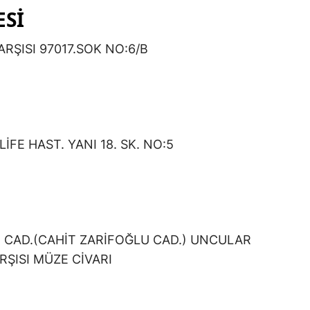
ESİ
RŞISI 97017.SOK NO:6/B
FE HAST. YANI 18. SK. NO:5
Ü CAD.(CAHİT ZARİFOĞLU CAD.) UNCULAR
RŞISI MÜZE CİVARI