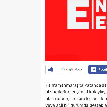
Face
Kahramanmaraş’ta vatandaşları
hizmetlerine erişimini kolayla
olan nöbetçi eczaneler belirlend
veya acil bir durumda destek a