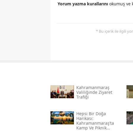
Yorum yazma kurallarını
okumuş ve k
* Bu içerik ile ilgili 
Kahramanmaraş
Valiliğinde Ziyaret
Trafiği
Hepsi Bir Doğa
Harikası:
Kahramanmaraş’ta
Kamp Ve Piknik
Yapılabilecek En