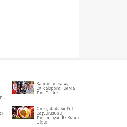
Kahramanmaraş
İstiklalspor’a Fuarda
Tam Destek
an
Onikişubatspor Pgl
arı
Başvurusunu
Tamamlayan İlk Kulüp
Oldu!