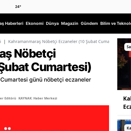
24
°
ş Haberleri
Ekonomi
Dünya
Magazin
Gündem
Bilim ve Teknol
i
|
Kahramanmaraş Nöbetçi Eczaneler (10 Şubat Cumartesi)
Sa
ş Nöbetçi
 Şubat Cumartesi)
Cumartesi günü nöbetçi eczaneler
Ka
er Editörü
KAYNAK: Haber Merkezi
Ec
K