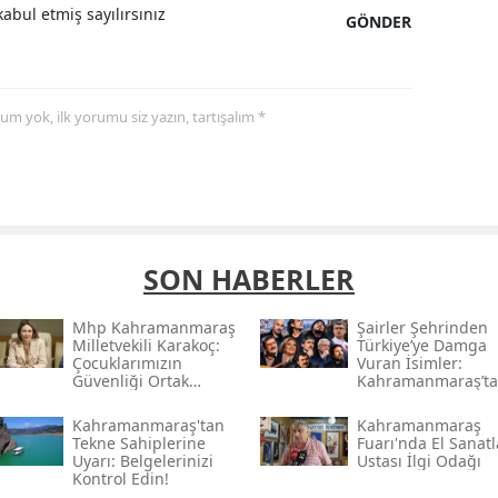
abul etmiş sayılırsınız
GÖNDER
yorum yok, ilk yorumu siz yazın, tartışalım *
SON HABERLER
Mhp Kahramanmaraş
Şairler Şehrinden
Milletvekili Karakoç:
Türkiye’ye Damga
Çocuklarımızın
Vuran İsimler:
Güvenliği Ortak
Kahramanmaraş’t
Vazifemiz
Çıkan Ünlüler
Kahramanmaraş'tan
Kahramanmaraş
Tekne Sahiplerine
Fuarı'nda El Sanatl
Uyarı: Belgelerinizi
Ustası İlgi Odağı
Kontrol Edin!