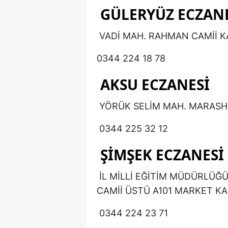
GÜLERYÜZ ECZAN
VADİ MAH. RAHMAN CAMİİ KA
0344 224 18 78
AKSU ECZANESİ
YÖRÜK SELİM MAH. MARASHLİ
0344 225 32 12
ŞİMŞEK ECZANESİ
İL MİLLİ EĞİTİM MÜDÜRLÜĞ
CAMİİ ÜSTÜ A101 MARKET KA
0344 224 23 71