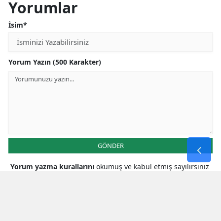
Yorumlar
İsim*
Yorum Yazın (500 Karakter)
GÖNDER
Yorum yazma kurallarını
okumuş ve kabul etmiş sayılırsınız
* Bu içerik ile ilgili yorum yok, ilk yorumu siz yazın, tartışalım *