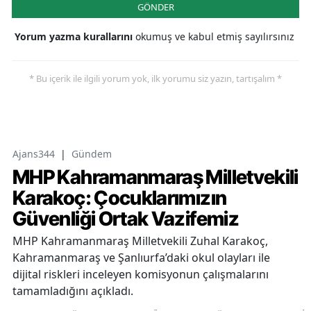
GÖNDER
Yorum yazma kurallarını
okumuş ve kabul etmiş sayılırsınız
* Bu içerik ile ilgili yorum yok, ilk yorumu siz yazın, tartışalım *
Ajans344
|
Gündem
MHP Kahramanmaraş Milletvekili
Karakoç: Çocuklarımızın
Güvenliği Ortak Vazifemiz
MHP Kahramanmaraş Milletvekili Zuhal Karakoç,
Kahramanmaraş ve Şanlıurfa’daki okul olayları ile
dijital riskleri inceleyen komisyonun çalışmalarını
tamamladığını açıkladı.