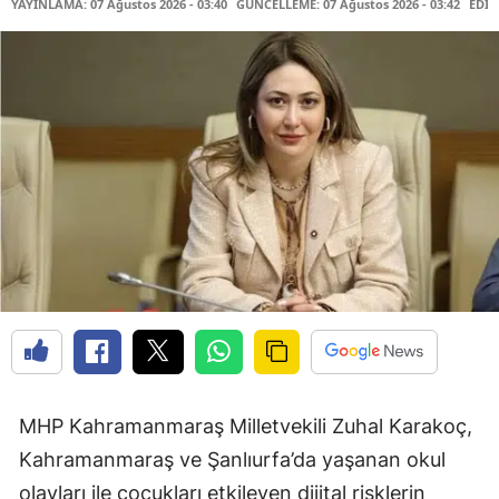
YAYINLAMA: 07 Ağustos 2026 - 03:40
GÜNCELLEME: 07 Ağustos 2026 - 03:42
EDİT
MHP Kahramanmaraş Milletvekili Zuhal Karakoç,
Kahramanmaraş ve Şanlıurfa’da yaşanan okul
olayları ile çocukları etkileyen dijital risklerin