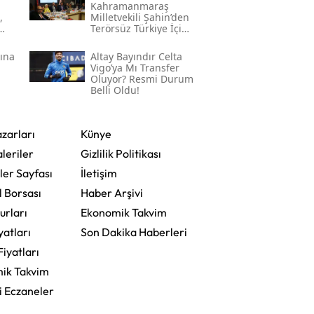
Kahramanmaraş
,
Milletvekili Şahin’den
Terörsüz Türkiye İçin
Gece Mesaisi
sına
Altay Bayındır Celta
Vigo’ya Mı Transfer
Oluyor? Resmi Durum
Belli Oldu!
zarları
Künye
leriler
Gizlilik Politikası
ler Sayfası
İletişim
l Borsası
Haber Arşivi
urları
Ekonomik Takvim
yatları
Son Dakika Haberleri
Fiyatları
ik Takvim
i Eczaneler