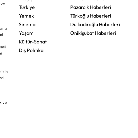
 ve
Türkiye
Pazarcık Haberleri
Yemek
Türkoğlu Haberleri
u
Sinema
Dulkadiroğlu Haberleri
rumu
Yaşam
Onikişubat Haberleri
mi
Kültür-Sanat
emli
Dış Politika
im
mizin
rel
k ve