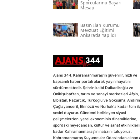
Sporcularına Başarı
Mesajı
Basın İlan Kurumu
Mevzuat Eğitimi
Ankara’da Yapıldı
Ajans 344, Kahramanmaraş'ın güvenilir, hızlı ve
kapsamlı haber portalı olarak yayın hayatını
sürdürmektedir. Şehrin kalbi Dulkadiroğlu ve
Onikişubat'tan, tarım ve sanayi merkezleri Afşin,
Elbistan, Pazarcık, Türkoğlu ve Göksun'a; Andırın
Çağlayancerit, Ekinözü ve Nurhak'a kadar tüm il
sesini duyurur. Gündemi belirleyen siyasi
gelişmelerden, yerel ekonominin dinamiklerine,
spordaki heyecandan, kültür ve sanat etkinlikler
kadar Kahramanmaraş'ın nabzını tutuyoruz.
Kahramanmaraş Kuyumcular Odası'ndan alınan a