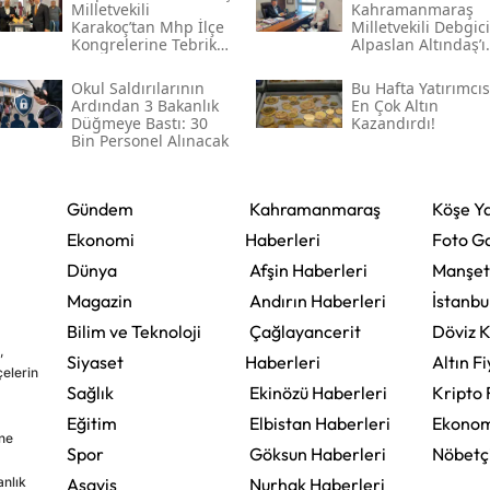
Milletvekili
Kahramanmaraş
Karakoç’tan Mhp İlçe
Milletvekili Debgici
Kongrelerine Tebrik
Alpaslan Altındaş’ı
Mesajı
Ağırladı
Okul Saldırılarının
Bu Hafta Yatırımcı
Ardından 3 Bakanlık
En Çok Altın
Düğmeye Bastı: 30
Kazandırdı!
Bin Personel Alınacak
Gündem
Kahramanmaraş
Köşe Ya
Ekonomi
Haberleri
Foto Ga
Dünya
Afşin Haberleri
Manşet
Magazin
Andırın Haberleri
İstanbu
Bilim ve Teknoloji
Çağlayancerit
Döviz K
,
Siyaset
Haberleri
Altın Fi
çelerin
Sağlık
Ekinözü Haberleri
Kripto 
Eğitim
Elbistan Haberleri
Ekonom
ine
Spor
Göksun Haberleri
Nöbetç
nlık
Asayiş
Nurhak Haberleri