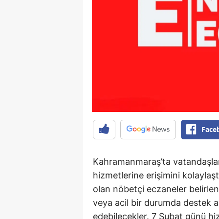
Face
Kahramanmaraş’ta vatandaşları
hizmetlerine erişimini kolayla
olan nöbetçi eczaneler belirlend
veya acil bir durumda destek a
edebilecekler. 7 Şubat günü hi