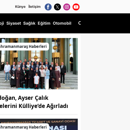
Künye
İletişim
oji
Siyaset
Sağlık
Eğitim
Otomobil
ahramanmaraş Haberleri
doğan, Ayser Çalık
elerini Külliye’de Ağırladı
ahramanmaraş Haberleri