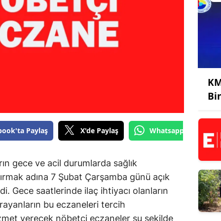
KM
Bi
book'ta Paylaş
X'de Paylaş
Whatsapp'tan Gönde
n gece ve acil durumlarda sağlık
ştırmak adına 7 Şubat Çarşamba günü açık
i. Gece saatlerinde ilaç ihtiyacı olanların
rayanların bu eczaneleri tercih
zmet verecek nöbetçi eczaneler şu şekilde