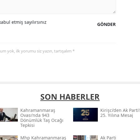
abul etmiş sayılırsınız
GÖNDER
yorum yok, ilk yorumu siz yazın, tartışalım *
SON HABERLER
Kahramanmaraş
Kirişci’den Ak Parti
Ovası’nda 943
25. Yılına Mesaj
Dönümlük Taş Ocağı
Tepkisi
Mhp Kahramanmaraş
Ak Parti