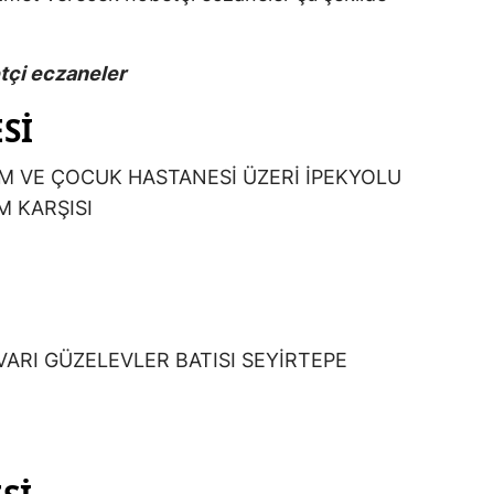
çi eczaneler
Sİ
 VE ÇOCUK HASTANESİ ÜZERİ İPEKYOLU
M KARŞISI
VARI GÜZELEVLER BATISI SEYİRTEPE