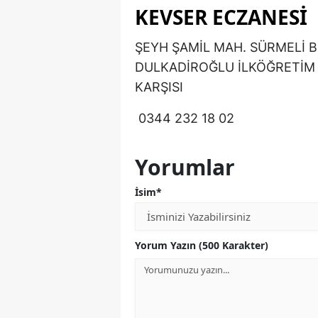
KEVSER ECZANESİ
ŞEYH ŞAMİL MAH. SÜRMELİ B
DULKADİROĞLU İLKÖĞRETİM 
KARŞISI
0344 232 18 02
Yorumlar
İsim*
Yorum Yazın (500 Karakter)