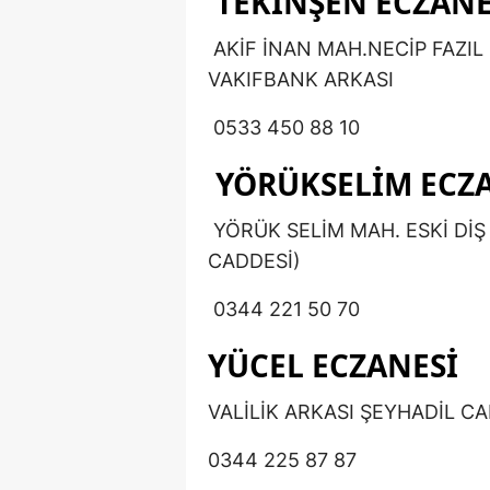
TEKİNŞEN ECZANE
AKİF İNAN MAH.NECİP FAZIL
VAKIFBANK ARKASI
0533 450 88 10
YÖRÜKSELİM ECZ
YÖRÜK SELİM MAH. ESKİ DİŞ 
CADDESİ)
0344 221 50 70
YÜCEL ECZANESİ
VALİLİK ARKASI ŞEYHADİL CA
0344 225 87 87