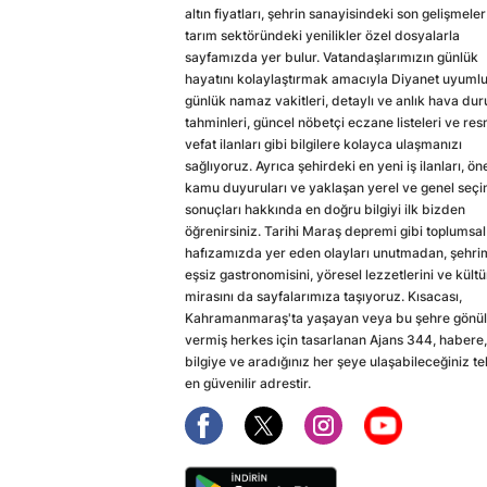
altın fiyatları, şehrin sanayisindeki son gelişmeler
tarım sektöründeki yenilikler özel dosyalarla
sayfamızda yer bulur. Vatandaşlarımızın günlük
hayatını kolaylaştırmak amacıyla Diyanet uyuml
günlük namaz vakitleri, detaylı ve anlık hava du
tahminleri, güncel nöbetçi eczane listeleri ve res
vefat ilanları gibi bilgilere kolayca ulaşmanızı
sağlıyoruz. Ayrıca şehirdeki en yeni iş ilanları, ön
kamu duyuruları ve yaklaşan yerel ve genel seç
sonuçları hakkında en doğru bilgiyi ilk bizden
öğrenirsiniz. Tarihi Maraş depremi gibi toplumsal
hafızamızda yer eden olayları unutmadan, şehri
eşsiz gastronomisini, yöresel lezzetlerini ve kültü
mirasını da sayfalarımıza taşıyoruz. Kısacası,
Kahramanmaraş'ta yaşayan veya bu şehre gönül
vermiş herkes için tasarlanan Ajans 344, habere,
bilgiye ve aradığınız her şeye ulaşabileceğiniz te
en güvenilir adrestir.