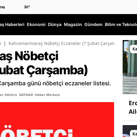
30
°
ş Haberleri
Ekonomi
Dünya
Magazin
Gündem
Bilim ve Teknol
i
|
Kahramanmaraş Nöbetçi Eczaneler (7 Şubat Çarşamba)
K
ş Nöbetçi
Şubat Çarşamba)
rşamba günü nöbetçi eczaneler listesi.
er Editörü
KAYNAK: Haber Merkezi
Er
Ail
K