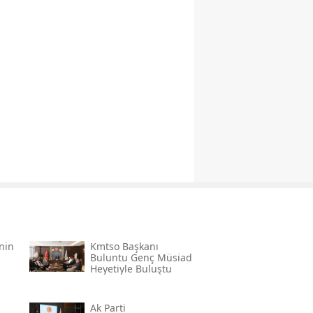
’nin
Kmtso Başkanı
Buluntu Genç Müsi̇ad
Heyetiyle Buluştu
Ak Parti