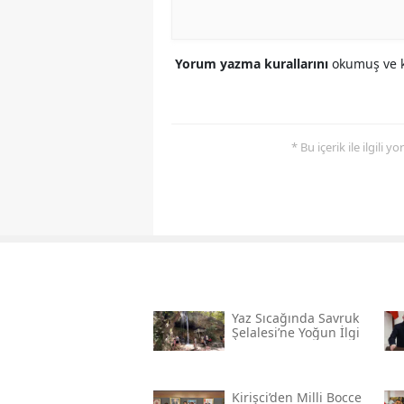
Yorum yazma kurallarını
okumuş ve k
* Bu içerik ile ilgili 
Yaz Sıcağında Savruk
Şelalesi’ne Yoğun İlgi
Kirişci’den Milli Bocce