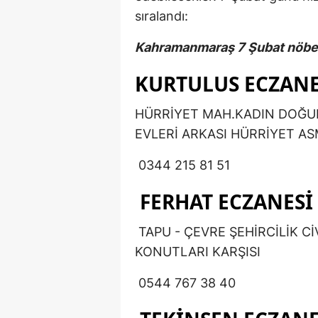
sıralandı:
Kahramanmaraş 7 Şubat nöbet
KURTULUS ECZANE
HÜRRİYET MAH.KADIN DOĞUM
EVLERİ ARKASI HÜRRİYET AS
0344 215 81 51
FERHAT ECZANESİ
TAPU - ÇEVRE ŞEHİRCİLİK Cİ
KONUTLARI KARŞISI
0544 767 38 40