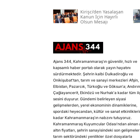
Kirişci’den Yasalaşan
Kanun İçin Hayırlı
Olsun Mesajı
Ajans 344, Kahramanmaraş'ın güvenilir, hızlı ve
kapsamlı haber portalı olarak yayın hayatını
sürdürmektedir. Şehrin kalbi Dulkadiroğlu ve
Onikişubat'tan, tarım ve sanayi merkezleri Afşin,
Elbistan, Pazarcık, Türkoğlu ve Göksun'a; Andırın
Çağlayancerit, Ekinözü ve Nurhak'a kadar tüm il
sesini duyurur. Gündemi belirleyen siyasi
gelişmelerden, yerel ekonominin dinamiklerine,
spordaki heyecandan, kültür ve sanat etkinlikler
kadar Kahramanmaraş'ın nabzını tutuyoruz.
Kahramanmaraş Kuyumcular Odası'ndan alınan a
altın fiyatları, şehrin sanayisindeki son gelişmeler
tarım sektöründeki yenilikler özel dosyalarla