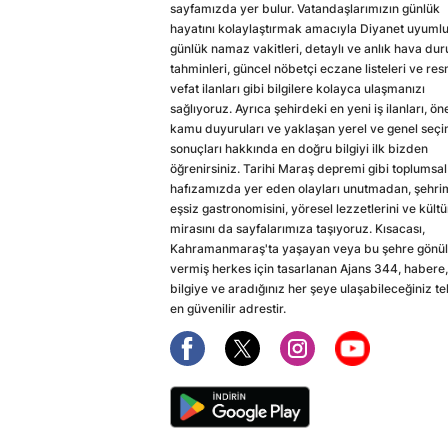
sayfamızda yer bulur. Vatandaşlarımızın günlük
hayatını kolaylaştırmak amacıyla Diyanet uyuml
günlük namaz vakitleri, detaylı ve anlık hava du
tahminleri, güncel nöbetçi eczane listeleri ve res
vefat ilanları gibi bilgilere kolayca ulaşmanızı
sağlıyoruz. Ayrıca şehirdeki en yeni iş ilanları, ön
kamu duyuruları ve yaklaşan yerel ve genel seç
sonuçları hakkında en doğru bilgiyi ilk bizden
öğrenirsiniz. Tarihi Maraş depremi gibi toplumsal
hafızamızda yer eden olayları unutmadan, şehri
eşsiz gastronomisini, yöresel lezzetlerini ve kültü
mirasını da sayfalarımıza taşıyoruz. Kısacası,
Kahramanmaraş'ta yaşayan veya bu şehre gönül
vermiş herkes için tasarlanan Ajans 344, habere,
bilgiye ve aradığınız her şeye ulaşabileceğiniz te
en güvenilir adrestir.