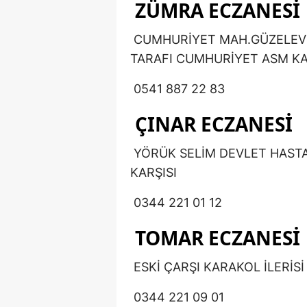
ZÜMRA ECZANESİ
CUMHURİYET MAH.GÜZELEVLE
TARAFI CUMHURİYET ASM KA
0541 887 22 83
ÇINAR ECZANESİ
YÖRÜK SELİM DEVLET HASTAN
KARŞISI
0344 221 01 12
TOMAR ECZANESİ
ESKİ ÇARŞI KARAKOL İLERİSİ
0344 221 09 01