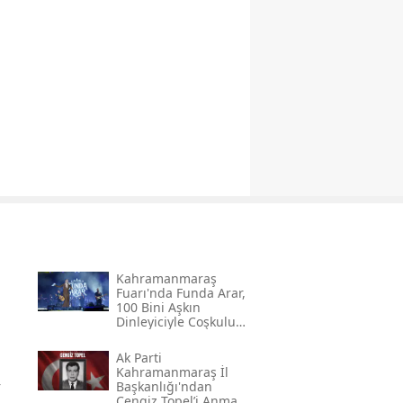
Kahramanmaraş
Fuarı'nda Funda Arar,
100 Bini Aşkın
Dinleyiciyle Coşkulu
Bir Konser Verdi
Ak Parti
Kahramanmaraş İl
r
Başkanlığı'ndan
Cengiz Topel’i Anma