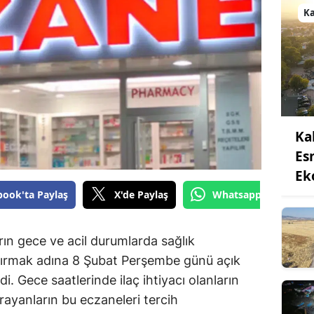
K
Ka
Es
Ek
book'ta Paylaş
X'de Paylaş
Whatsapp'tan Gönde
n gece ve acil durumlarda sağlık
ştırmak adına 8 Şubat Perşembe günü açık
i. Gece saatlerinde ilaç ihtiyacı olanların
rayanların bu eczaneleri tercih