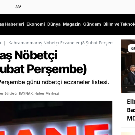
33
°
ş Haberleri
Ekonomi
Dünya
Magazin
Gündem
Bilim ve Teknol
i
|
Kahramanmaraş Nöbetçi Eczaneler (8 Şubat Perşembe)
K
ş Nöbetçi
Şubat Perşembe)
rşembe günü nöbetçi eczaneler listesi.
er Editörü
KAYNAK: Haber Merkezi
El
Ba
Mü