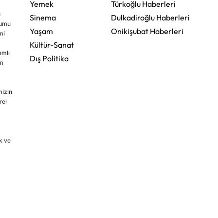
Yemek
Türkoğlu Haberleri
u
Sinema
Dulkadiroğlu Haberleri
rumu
Yaşam
Onikişubat Haberleri
mi
Kültür-Sanat
emli
Dış Politika
im
mizin
rel
k ve