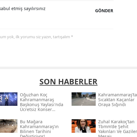
abul etmiş sayılırsınız
GÖNDER
yorum yok, ilk yorumu siz yazın, tartışalım *
SON HABERLER
Oğuzhan Koç
Kahramanmaraş’ta
Kahramanmaraş
Sıcaktan Kaçanlar
Başkonuş Yaylası'nda
Oraya Sığındı
Ücretsiz Konser
Verecek
Bu Mağara
Zuhal Karakoç’tan
Kahramanmaraş’ın
Tbmm’de Şehit
Bilinen Tarihini
Yakınları Ve Gazile
Değiştiriyor!
Mesajı