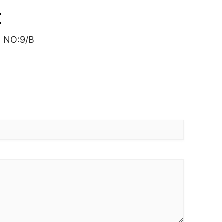
İ
 NO:9/B