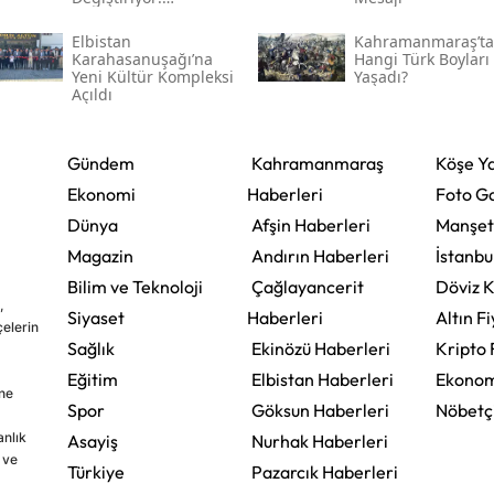
Kahramanmaraş'ın En
Eski Yerleşim İzleri
Elbistan
Kahramanmaraş’ta
Karahasanuşağı’na
Hangi Türk Boyları
Yeni Kültür Kompleksi
Yaşadı?
Açıldı
Gündem
Kahramanmaraş
Köşe Ya
Ekonomi
Haberleri
Foto Ga
Dünya
Afşin Haberleri
Manşet
Magazin
Andırın Haberleri
İstanbu
Bilim ve Teknoloji
Çağlayancerit
Döviz K
,
Siyaset
Haberleri
Altın Fi
çelerin
Sağlık
Ekinözü Haberleri
Kripto 
Eğitim
Elbistan Haberleri
Ekonom
ine
Spor
Göksun Haberleri
Nöbetç
nlık
Asayiş
Nurhak Haberleri
 ve
Türkiye
Pazarcık Haberleri