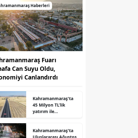
ahramanmaraş Haberleri
hramanmaraş Fuarı
nafa Can Suyu Oldu,
onomiyi Canlandırdı
r
Kahramanmaraş'ta
45 Milyon TL’lik
yatırım ile
Maksutuşağı Grup
Yolu yeniden hizmete
Kahramanmaraş'ta
açıldı
Uluslararası Ağustos