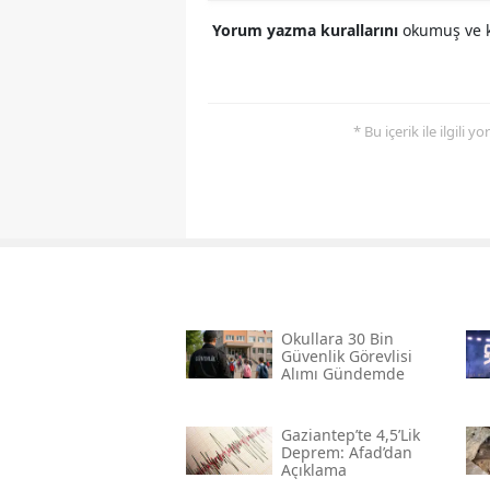
Yorum yazma kurallarını
okumuş ve k
* Bu içerik ile ilgili 
Okullara 30 Bin
Güvenlik Görevlisi
Alımı Gündemde
Gaziantep’te 4,5’lik
Deprem: Afad’dan
Açıklama