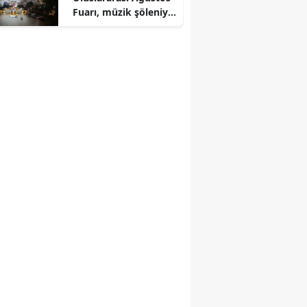
Fuarı, müzik şöleniyle
renkli anlar sundu