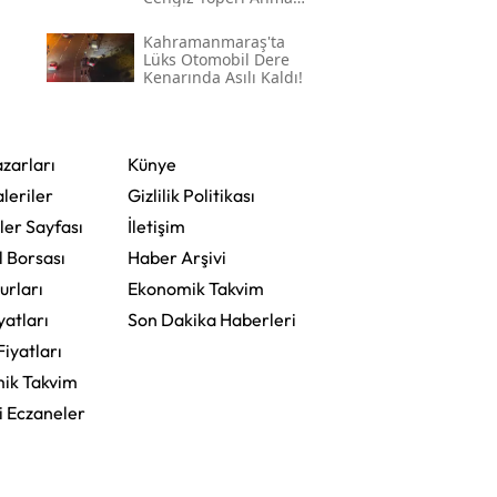
Mesajı
Kahramanmaraş'ta
Lüks Otomobil Dere
Kenarında Asılı Kaldı!
zarları
Künye
leriler
Gizlilik Politikası
ler Sayfası
İletişim
l Borsası
Haber Arşivi
urları
Ekonomik Takvim
yatları
Son Dakika Haberleri
Fiyatları
ik Takvim
i Eczaneler