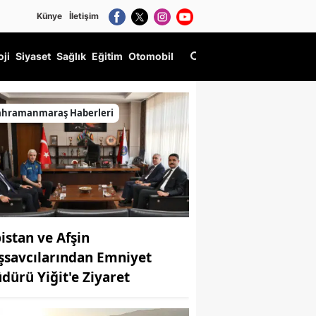
Künye
İletişim
oji
Siyaset
Sağlık
Eğitim
Otomobil
ahramanmaraş Haberleri
bistan ve Afşin
şsavcılarından Emniyet
dürü Yiğit'e Ziyaret