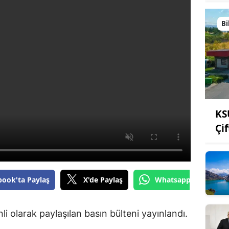
Bi
KS
Çi
book'ta Paylaş
X'de Paylaş
Whatsapp'tan Gönde
nli olarak paylaşılan basın bülteni yayınlandı.