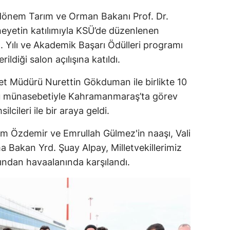
dönem Tarım ve Orman Bakanı Prof. Dr.
 heyetin katılımıyla KSÜ’de düzenlenen
. Yılı ve Akademik Başarı Ödülleri programı
ildiği salon açılışına katıldı.
et Müdürü Nurettin Gökduman ile birlikte 10
ü münasebetiyle Kahramanmaraş’ta görev
lcileri ile bir araya geldi.
m Özdemir ve Emrullah Gülmez'in naaşı, Vali
 Bakan Yrd. Şuay Alpay, Milletvekillerimiz
afından havaalanında karşılandı.