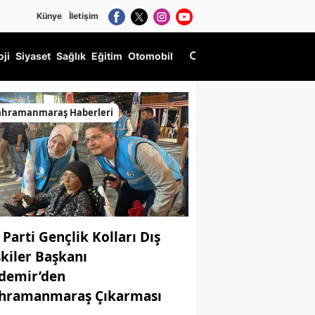
Künye
İletişim
oji
Siyaset
Sağlık
Eğitim
Otomobil
ahramanmaraş Haberleri
 Parti Gençlik Kolları Dış
şkiler Başkanı
demir’den
hramanmaraş Çıkarması