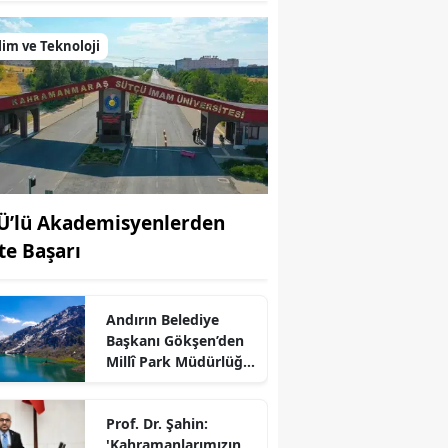
lim ve Teknoloji
Ü’lü Akademisyenlerden
fte Başarı
Andırın Belediye
Başkanı Gökşen’den
r
Millî Park Müdürlüğü
Açıklaması
Prof. Dr. Şahin:
'Kahramanlarımızın