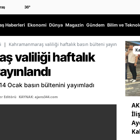
36
°
ş Haberleri
Ekonomi
Dünya
Magazin
Gündem
Bilim ve Teknol
i
|
Kahramanmaraş valiliği haftalık basın bülteni yayınlandı
K
valiliği haftalık
yayınlandı
14 Ocak basın bültenini yayımladı
r Editörü
KAYNAK: ajans344.com
AK
İli
Ay
Ka