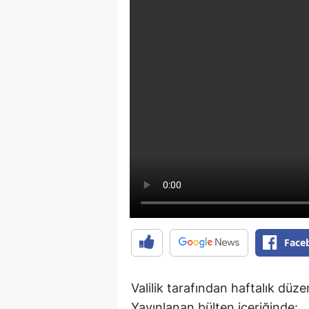
Face
Valilik tarafından haftalık düze
Yayınlanan bülten içeriğinde: