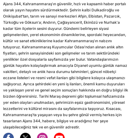
Ajans 344, Kahramanmaraş'ın güvenilir, hızlı ve kapsamlı haber portalı
olarak yayın hayatını sürdürmektedir. Şehrin kalbi Dulkadiroğlu ve
Onikişubat'tan, tarım ve sanayi merkezleri Afşin, Elbistan, Pazarcık,
Türkoğlu ve Göksun'a; Andırın, Çağlayancerit, Ekinözü ve Nurhak'a
kadar tüm ilçelerin sesini duyurur. Gündemi belirleyen siyasi
gelişmelerden, yerel ekonominin dinamiklerine, spordaki heyecandan,
kültür ve sanat etkinliklerine kadar Kahramanmaraş'ın nabzını
tutuyoruz. Kahramanmaraş Kuyumcular Odası'ndan alınan anlık altın
fiyatları, şehrin sanayisindeki son gelişmeler ve tarım sektöründeki
yenilikler özel dosyalarla sayfamızda yer bulur. Vatandaşlarımızın
günlük hayatını kolaylaştırmak amacıyla Diyanet uyumlu günlük namaz
vakitleri, detaylı ve anlık hava durumu tahminleri, güncel nöbetçi
eczane listeleri ve resmi vefat ilanları gibi bilgilere kolayca ulaşmanızı
sağlıyoruz. Ayrıca şehirdeki en yeni iş ilanları, önemli kamu duyuruları
ve yaklaşan yerel ve genel seçim sonuçları hakkında en doğru bilgiyi ilk
bizden öğrenirsiniz. Tarihi Maraş depremi gibi toplumsal hafızamızda
yer eden olayları unutmadan, şehrimizin eşsiz gastronomisini, yöresel
lezzetlerini ve kültürel mirasını da sayfalarımıza taşıyoruz. Kısacası,
Kahramanmaraş'ta yaşayan veya bu şehre gönül vermiş herkes için
tasarlanan Ajans 344, habere, bilgiye ve aradığınız her şeye
ulaşabileceğiniz tek ve en güvenilir adrestir.