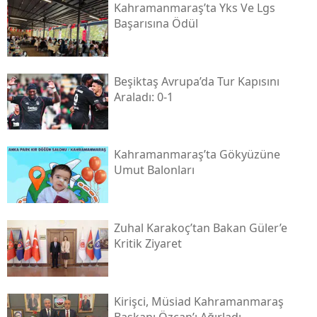
Kahramanmaraş’ta Yks Ve Lgs
Başarısına Ödül
Beşiktaş Avrupa’da Tur Kapısını
Araladı: 0-1
Kahramanmaraş’ta Gökyüzüne
Umut Balonları
Zuhal Karakoç’tan Bakan Güler’e
Kritik Ziyaret
Kirişci, Müsi̇ad Kahramanmaraş
Başkanı Özcan’ı Ağırladı