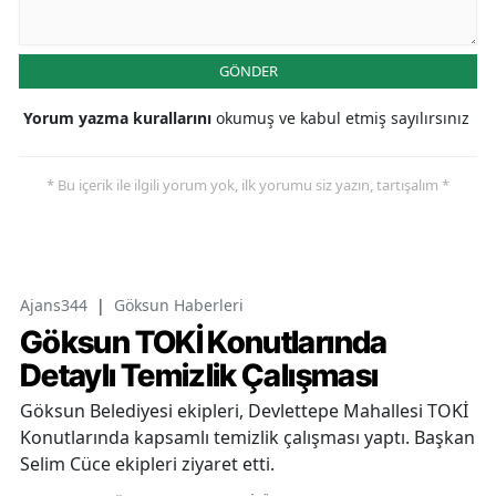
GÖNDER
Yorum yazma kurallarını
okumuş ve kabul etmiş sayılırsınız
* Bu içerik ile ilgili yorum yok, ilk yorumu siz yazın, tartışalım *
Ajans344
|
Göksun Haberleri
Göksun TOKİ Konutlarında
Detaylı Temizlik Çalışması
Göksun Belediyesi ekipleri, Devlettepe Mahallesi TOKİ
Konutlarında kapsamlı temizlik çalışması yaptı. Başkan
Selim Cüce ekipleri ziyaret etti.