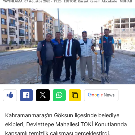
YAYINLAMA: 07 Ağustos 2026 - 11:25
EDİTÖR: Kürşat Kerem Akçakale
MUHABİR
Kahramanmaraş’ın Göksun ilçesinde belediye
ekipleri, Devlettepe Mahallesi TOKİ Konutlarında
kapsamlı temizlik çalışması gerçekleştirdi.