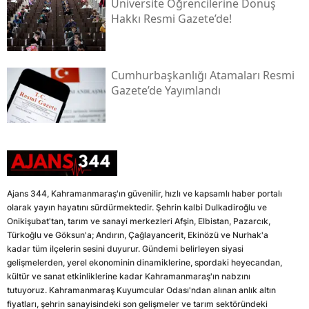
Üniversite Öğrencilerine Dönüş
Hakkı Resmi Gazete’de!
Cumhurbaşkanlığı Atamaları Resmi
Gazete’de Yayımlandı
Ajans 344, Kahramanmaraş'ın güvenilir, hızlı ve kapsamlı haber portalı
olarak yayın hayatını sürdürmektedir. Şehrin kalbi Dulkadiroğlu ve
Onikişubat'tan, tarım ve sanayi merkezleri Afşin, Elbistan, Pazarcık,
Türkoğlu ve Göksun'a; Andırın, Çağlayancerit, Ekinözü ve Nurhak'a
kadar tüm ilçelerin sesini duyurur. Gündemi belirleyen siyasi
gelişmelerden, yerel ekonominin dinamiklerine, spordaki heyecandan,
kültür ve sanat etkinliklerine kadar Kahramanmaraş'ın nabzını
tutuyoruz. Kahramanmaraş Kuyumcular Odası'ndan alınan anlık altın
fiyatları, şehrin sanayisindeki son gelişmeler ve tarım sektöründeki