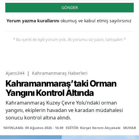
GÖNDER
Yorum yazma kurallarını
okumuş ve kabul etmiş sayılırsınız
* Bu içerik ile ilgili yorum yok, ilk yorumu siz yazın, tartışalım *
Ajans344
|
Kahramanmaraş Haberleri
Kahramanmaraş’taki Orman
Yangını Kontrol Altında
Kahramanmaraş Kuzey Çevre Yolu’ndaki orman
yangını, ekiplerin havadan ve karadan müdahalesi
sonucu kontrol altına alındı.
YAYINLAMA: 09 Ağustos 2026 - 16:49
EDİTÖR: Kürşat Kerem Akçakale
MUHABİR: