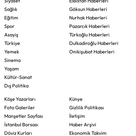
Siyaset
Elbistan Haberleri
Sağlık
Göksun Haberleri
Eğitim
Nurhak Haberleri
Spor
Pazarcık Haberleri
Asayiş
Türkoğlu Haberleri
Türkiye
Dulkadiroğlu Haberleri
Yemek
Onikişubat Haberleri
Sinema
Yaşam
Kültür-Sanat
Dış Politika
Köşe Yazarları
Künye
Foto Galeriler
Gizlilik Politikası
Manşetler Sayfası
İletişim
İstanbul Borsası
Haber Arşivi
Döviz Kurları
Ekonomik Takvim