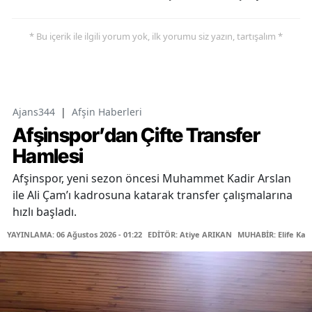
* Bu içerik ile ilgili yorum yok, ilk yorumu siz yazın, tartışalım *
Ajans344
|
Afşin Haberleri
Afşinspor’dan Çifte Transfer
Hamlesi
Afşinspor, yeni sezon öncesi Muhammet Kadir Arslan
ile Ali Çam’ı kadrosuna katarak transfer çalışmalarına
hızlı başladı.
YAYINLAMA: 06 Ağustos 2026 - 01:22
EDİTÖR: Atiye ARIKAN
MUHABİR: Elife Kar