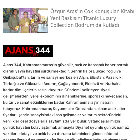
Özgür Aras'ın Çok Konuşulan Kitabı
Yeni Baskısını Titanic Luxury
Collection Bodrum'da Kutladı
Ajans 344, Kahramanmaraş'ın güvenilir, hızlı ve kapsamlı haber portalı
olarak yayın hayatını sürdürmektedir. Şehrin kalbi Dulkadiroğlu ve
Onikişubat'tan, tarım ve sanayi merkezleri Afşin, Elbistan, Pazarcık,
Türkoğlu ve Göksun'a; Andırın, Çağlayancerit, Ekinözü ve Nurhak'a
kadar tüm ilçelerin sesini duyurur. Gündemi belirleyen siyasi
gelişmelerden, yerel ekonominin dinamiklerine, spordaki heyecandan,
kültür ve sanat etkinliklerine kadar Kahramanmaraş'ın nabzını
tutuyoruz. Kahramanmaraş Kuyumcular Odası'ndan alınan anlık altın
fiyatları, şehrin sanayisindeki son gelişmeler ve tarım sektöründeki
yenilikler özel dosyalarla sayfamızda yer bulur. Vatandaşlarımızın
günlük hayatını kolaylaştırmak amacıyla Diyanet uyumlu günlük namaz
vakitleri, detaylı ve anlık hava durumu tahminleri, güncel nöbetçi
eczane listeleri ve resmi vefat ilanları gibi bilgilere kolayca ulaşmanızı