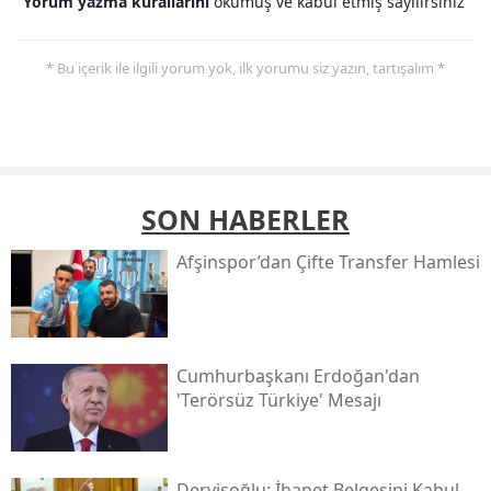
Yorum yazma kurallarını
okumuş ve kabul etmiş sayılırsınız
* Bu içerik ile ilgili yorum yok, ilk yorumu siz yazın, tartışalım *
SON HABERLER
Afşinspor’dan Çifte Transfer Hamlesi
Cumhurbaşkanı Erdoğan'dan
'terörsüz Türkiye' Mesajı
Dervişoğlu: İhanet Belgesini Kabul