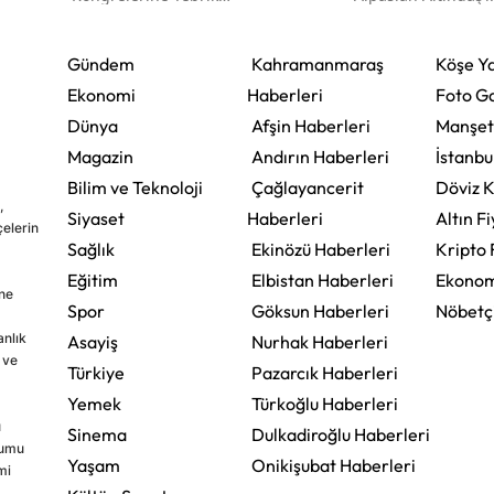
Mesajı
Ağırladı
Gündem
Kahramanmaraş
Köşe Ya
Ekonomi
Haberleri
Foto Ga
Dünya
Afşin Haberleri
Manşet
Magazin
Andırın Haberleri
İstanbu
Bilim ve Teknoloji
Çağlayancerit
Döviz K
,
Siyaset
Haberleri
Altın Fi
çelerin
Sağlık
Ekinözü Haberleri
Kripto 
Eğitim
Elbistan Haberleri
Ekonom
ine
Spor
Göksun Haberleri
Nöbetç
nlık
Asayiş
Nurhak Haberleri
 ve
Türkiye
Pazarcık Haberleri
Yemek
Türkoğlu Haberleri
u
Sinema
Dulkadiroğlu Haberleri
rumu
Yaşam
Onikişubat Haberleri
mi