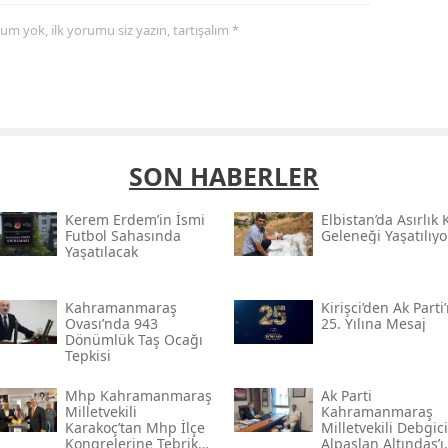
yorum yok, ilk yorumu siz yazın, tartışalım *
SON HABERLER
Kerem Erdem’in İsmi
Elbistan’da Asırlık 
Futbol Sahasında
Geleneği Yaşatılıyo
Yaşatılacak
Kahramanmaraş
Kirişci’den Ak Parti
Ovası’nda 943
25. Yılına Mesaj
Dönümlük Taş Ocağı
Tepkisi
Mhp Kahramanmaraş
Ak Parti
Milletvekili
Kahramanmaraş
Karakoç’tan Mhp İlçe
Milletvekili Debgici
Kongrelerine Tebrik
Alpaslan Altındaş’ı