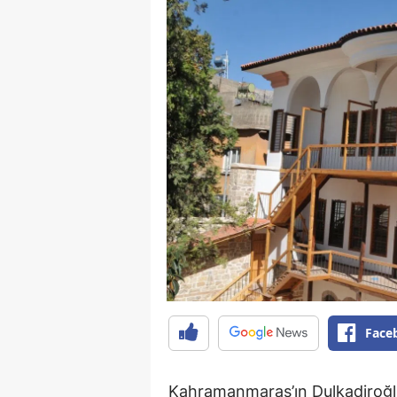
Face
Kahramanmaraş’ın Dulkadiroğlu 