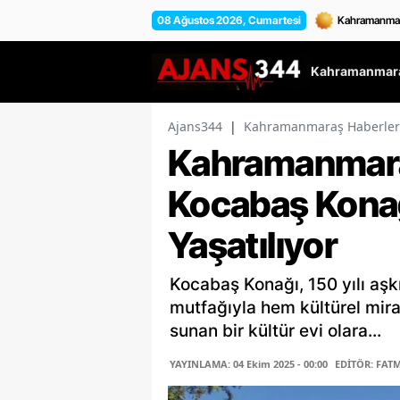
08 Ağustos 2026, Cumartesi
Kahramanmara
Ajans344
|
Kahramanmaraş Haberler
Kahramanmaraş
Kocabaş Konağ
Yaşatılıyor
Kocabaş Konağı, 150 yılı aşkı
mutfağıyla hem kültürel mira
sunan bir kültür evi olara...
YAYINLAMA: 04 Ekim 2025 - 00:00
EDİTÖR: FAT