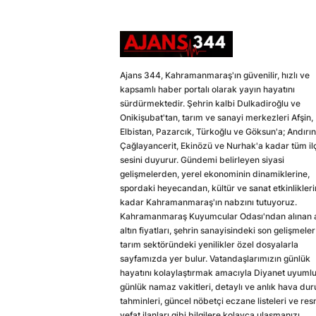
Ajans 344, Kahramanmaraş'ın güvenilir, hızlı ve
kapsamlı haber portalı olarak yayın hayatını
sürdürmektedir. Şehrin kalbi Dulkadiroğlu ve
Onikişubat'tan, tarım ve sanayi merkezleri Afşin,
Elbistan, Pazarcık, Türkoğlu ve Göksun'a; Andırın
Çağlayancerit, Ekinözü ve Nurhak'a kadar tüm il
sesini duyurur. Gündemi belirleyen siyasi
gelişmelerden, yerel ekonominin dinamiklerine,
spordaki heyecandan, kültür ve sanat etkinlikler
kadar Kahramanmaraş'ın nabzını tutuyoruz.
Kahramanmaraş Kuyumcular Odası'ndan alınan a
altın fiyatları, şehrin sanayisindeki son gelişmeler
tarım sektöründeki yenilikler özel dosyalarla
sayfamızda yer bulur. Vatandaşlarımızın günlük
hayatını kolaylaştırmak amacıyla Diyanet uyuml
günlük namaz vakitleri, detaylı ve anlık hava du
tahminleri, güncel nöbetçi eczane listeleri ve res
vefat ilanları gibi bilgilere kolayca ulaşmanızı