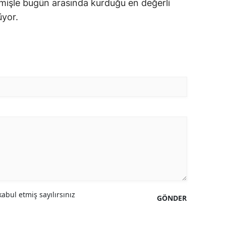
işle bugün arasında kurduğu en değerli
üyor.
abul etmiş sayılırsınız
GÖNDER