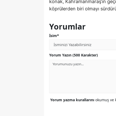
konak, Kahramanmaraş’ın geçm
köprülerden biri olmayı sürdür
Yorumlar
İsim*
Yorum Yazın (500 Karakter)
Yorum yazma kurallarını
okumuş ve k