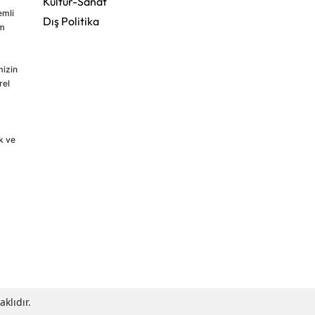
Kültür-Sanat
emli
Dış Politika
im
mizin
rel
k ve
klıdır.