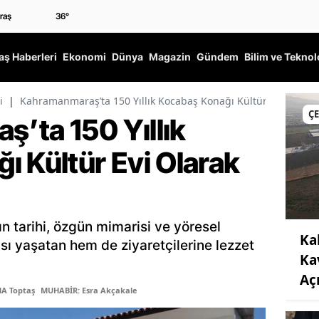
36
°
ş Haberleri
Ekonomi
Dünya
Magazin
Gündem
Bilim ve Teknol
i
|
Kahramanmaraş’ta 150 Yıllık Kocabaş Konağı Kültür Evi Olarak 
Ç
’ta 150 Yıllık
ı Kültür Evi Olarak
n tarihi, özgün mimarisi ve yöresel
Ka
sı yaşatan hem de ziyaretçilerine lezzet
Ka
Açı
MA Toptaş
MUHABİR: Esra Akçakale