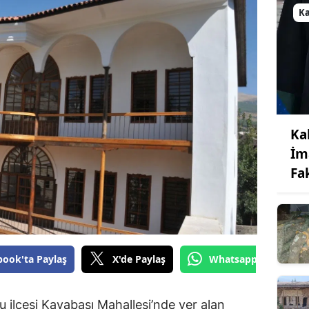
K
Ka
İm
Fa
book'ta Paylaş
X'de Paylaş
Whatsapp'tan Gönde
ilçesi Kayabaşı Mahallesi’nde yer alan