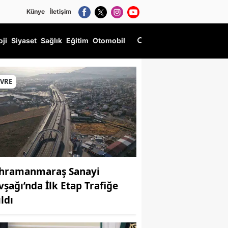
Künye
İletişim
oji
Siyaset
Sağlık
Eğitim
Otomobil
Yaşatılıyor
EVRE
hramanmaraş Sanayi
vşağı’nda İlk Etap Trafiğe
ldı