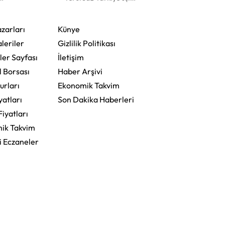
Gece Mesaisi
zarları
Künye
leriler
Gizlilik Politikası
ler Sayfası
İletişim
l Borsası
Haber Arşivi
urları
Ekonomik Takvim
yatları
Son Dakika Haberleri
Fiyatları
ik Takvim
i Eczaneler