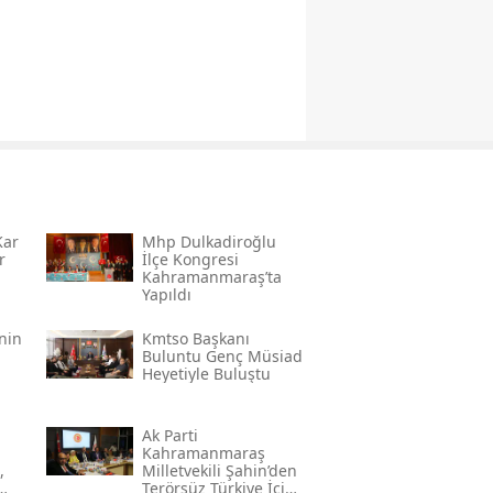
Kar
Mhp Dulkadiroğlu
r
İlçe Kongresi
Kahramanmaraş’ta
Yapıldı
’nin
Kmtso Başkanı
Buluntu Genç Müsi̇ad
Heyetiyle Buluştu
Ak Parti
Kahramanmaraş
,
Milletvekili Şahin’den
Terörsüz Türkiye İçin