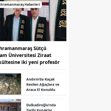
ahramanmaraş Haberleri
hramanmaraş Sütçü
am Üniversitesi Ziraat
kültesine iki yeni profesör
Andırın’da Kaçak
Kesilen Ağaçlara ve
Araca El Konuldu
r
Dulkadiroğlu’nda
Tarihi Konaklar