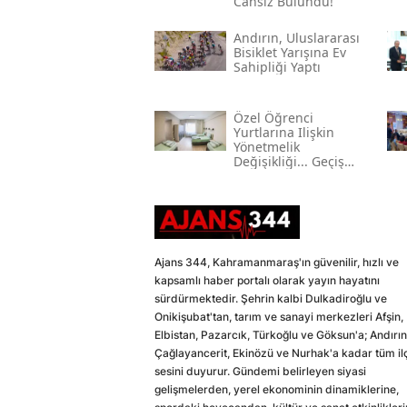
Cansız Bulundu!
Andırın, Uluslararası
Bisiklet Yarışına Ev
Sahipliği Yaptı
Özel Öğrenci
Yurtlarına Ilişkin
Yönetmelik
Değişikliği... Geçiş
Süresi Uzatıldı
Ajans 344, Kahramanmaraş'ın güvenilir, hızlı ve
kapsamlı haber portalı olarak yayın hayatını
sürdürmektedir. Şehrin kalbi Dulkadiroğlu ve
Onikişubat'tan, tarım ve sanayi merkezleri Afşin,
Elbistan, Pazarcık, Türkoğlu ve Göksun'a; Andırın
Çağlayancerit, Ekinözü ve Nurhak'a kadar tüm il
sesini duyurur. Gündemi belirleyen siyasi
gelişmelerden, yerel ekonominin dinamiklerine,