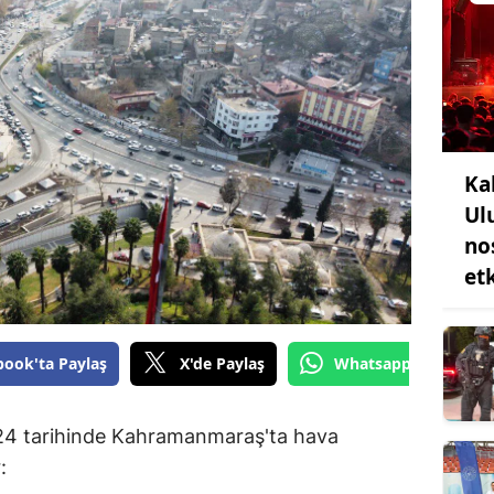
Ka
Ul
no
etk
book'ta Paylaş
X'de Paylaş
Whatsapp'tan Gönde
4 tarihinde Kahramanmaraş'ta hava
: