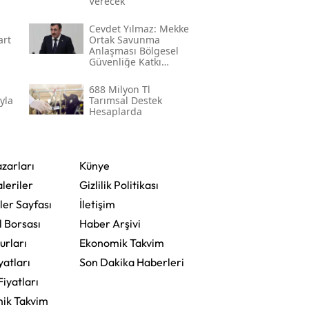
Verecek
Cevdet Yılmaz: Mekke
art
Ortak Savunma
Anlaşması Bölgesel
Güvenliğe Katkı
Sağlayacak
688 Milyon Tl
yla
Tarımsal Destek
Hesaplarda
zarları
Künye
leriler
Gizlilik Politikası
ler Sayfası
İletişim
l Borsası
Haber Arşivi
urları
Ekonomik Takvim
yatları
Son Dakika Haberleri
Fiyatları
ik Takvim