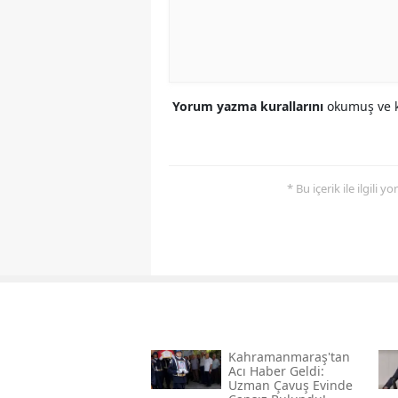
Yorum yazma kurallarını
okumuş ve k
* Bu içerik ile ilgili 
Kahramanmaraş'tan
Acı Haber Geldi:
Uzman Çavuş Evinde