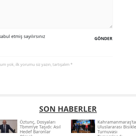
abul etmiş sayılırsınız
GÖNDER
yorum yok, ilk yorumu siz yazın, tartışalım *
SON HABERLER
Öztunç, Dosyaları
Kahramanmaraş’ta
Tbmm’ye Taşıdı: Asıl
Uluslararası Bisikle
Hedef Baronlar
Turnuvası