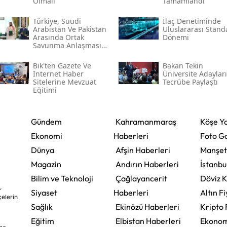
Olmalı
Tamamlandı
Türkiye, Suudi
İlaç Denetiminde
Arabistan Ve Pakistan
Uluslararası Stand
Arasında Ortak
Dönemi
Savunma Anlaşması
Imzalandı
Bi̇k'ten Gazete Ve
Bakan Tekin
Internet Haber
Üniversite Adayları
Sitelerine Mevzuat
Tecrübe Paylaştı
Eğitimi
Gündem
Kahramanmaraş
Köşe Ya
Ekonomi
Haberleri
Foto Ga
Dünya
Afşin Haberleri
Manşet
Magazin
Andırın Haberleri
İstanbu
Bilim ve Teknoloji
Çağlayancerit
Döviz K
,
Siyaset
Haberleri
Altın Fi
çelerin
Sağlık
Ekinözü Haberleri
Kripto 
Eğitim
Elbistan Haberleri
Ekonom