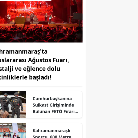
hramanmaraş'ta
uslararası Ağustos Fuarı,
stalji ve eğlence dolu
inliklerle başladı!
Cumhurbaşkanına
r
Suikast Girişiminde
Bulunan FETÖ Firarisi
Yakalandı
Kahramanmaraşlı
Sporcu, 600 Metre