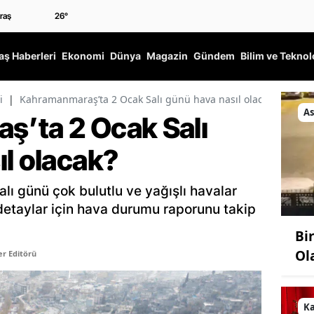
26
°
ş Haberleri
Ekonomi
Dünya
Magazin
Gündem
Bilim ve Teknol
i
|
Kahramanmaraş’ta 2 Ocak Salı günü hava nasıl olacak?
As
’ta 2 Ocak Salı
ıl olacak?
ı günü çok bulutlu ve yağışlı havalar
n, detaylar için hava durumu raporunu takip
Bi
Ol
r Editörü
K