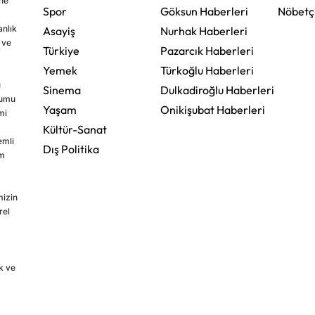
ine
Spor
Göksun Haberleri
Nöbetç
nlık
Asayiş
Nurhak Haberleri
 ve
Türkiye
Pazarcık Haberleri
Yemek
Türkoğlu Haberleri
u
Sinema
Dulkadiroğlu Haberleri
rumu
Yaşam
Onikişubat Haberleri
mi
Kültür-Sanat
emli
Dış Politika
im
mizin
rel
k ve