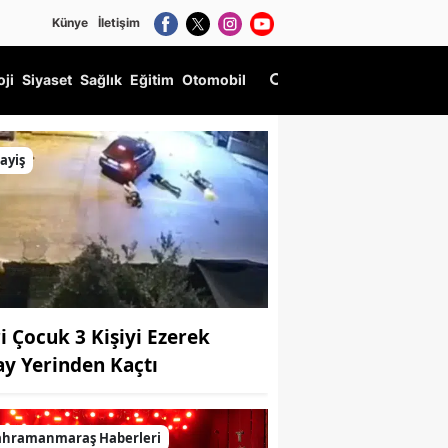
Künye
İletişim
oji
Siyaset
Sağlık
Eğitim
Otomobil
ayiş
ri Çocuk 3 Kişiyi Ezerek
ay Yerinden Kaçtı
ahramanmaraş Haberleri