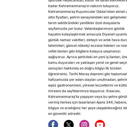
spordaki heyecandan, kültür ve sanat etkinlikler
kadar Kahramanmaraş'ın nabzını tutuyoruz.
Kahramanmaraş Kuyumcular Odası'ndan alınan a
altın fiyatları, şehrin sanayisindeki son gelişmeler
tarım sektöründeki yenilikler özel dosyalarla
sayfamızda yer bulur. Vatandaşlarımızın günlük
hayatını kolaylaştırmak amacıyla Diyanet uyuml
günlük namaz vakitleri, detaylı ve anlık hava du
tahminleri, güncel nöbetçi eczane listeleri ve res
vefat ilanları gibi bilgilere kolayca ulaşmanızı
sağlıyoruz. Ayrıca şehirdeki en yeni iş ilanları, ön
kamu duyuruları ve yaklaşan yerel ve genel seç
sonuçları hakkında en doğru bilgiyi ilk bizden
öğrenirsiniz. Tarihi Maraş depremi gibi toplumsal
hafızamızda yer eden olayları unutmadan, şehri
eşsiz gastronomisini, yöresel lezzetlerini ve kültü
mirasını da sayfalarımıza taşıyoruz. Kısacası,
Kahramanmaraş'ta yaşayan veya bu şehre gönül
vermiş herkes için tasarlanan Ajans 344, habere,
bilgiye ve aradığınız her şeye ulaşabileceğiniz te
en güvenilir adrestir.