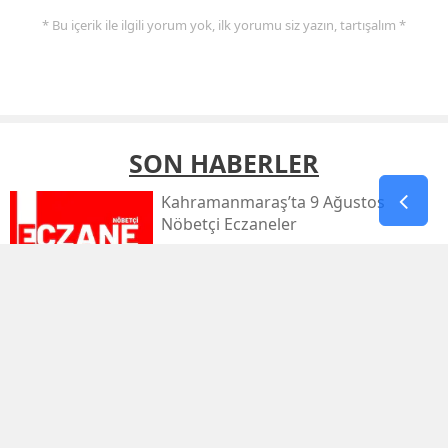
* Bu içerik ile ilgili yorum yok, ilk yorumu siz yazın, tartışalım *
SON HABERLER
Kahramanmaraş’ta 9 Ağustos
Nöbetçi Eczaneler
Kahramanmaraş’ta Sıcaklık 39
Dereceyi Görecek
Kahramanmaraş’taki Orman Yangını
Kontrol Altında