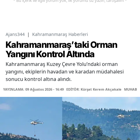
* Bu içerik ile ilgili yorum yok, ilk yorumu siz yazın, tartışalım *
Ajans344
|
Kahramanmaraş Haberleri
Kahramanmaraş’taki Orman
Yangını Kontrol Altında
Kahramanmaraş Kuzey Çevre Yolu’ndaki orman
yangını, ekiplerin havadan ve karadan müdahalesi
sonucu kontrol altına alındı.
YAYINLAMA: 09 Ağustos 2026 - 16:49
EDİTÖR: Kürşat Kerem Akçakale
MUHABİR: