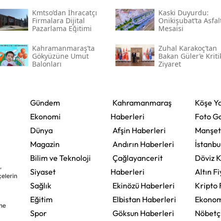
Başlatıldı
Kmtso’dan İhracatçı
Kaski̇ Duyurdu:
Firmalara Dijital
Onikişubat’ta Asfal
Pazarlama Eğitimi
Mesaisi
Kahramanmaraş’ta
Zuhal Karakoç’tan
Gökyüzüne Umut
Bakan Güler’e Kriti
Balonları
Ziyaret
Gündem
Kahramanmaraş
Köşe Ya
Ekonomi
Haberleri
Foto Ga
Dünya
Afşin Haberleri
Manşet
Magazin
Andırın Haberleri
İstanbu
Bilim ve Teknoloji
Çağlayancerit
Döviz K
,
Siyaset
Haberleri
Altın Fi
çelerin
Sağlık
Ekinözü Haberleri
Kripto 
Eğitim
Elbistan Haberleri
Ekonom
ine
Spor
Göksun Haberleri
Nöbetç