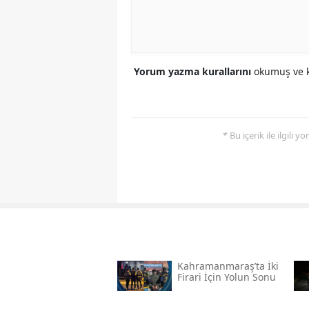
Yorum yazma kurallarını
okumuş ve k
* Bu içerik ile ilgili 
Kahramanmaraş’ta İki
Firari İçin Yolun Sonu