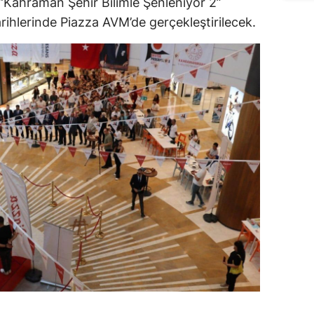
Kahraman Şehir Bilimle Şenleniyor 2”
rihlerinde Piazza AVM’de gerçekleştirilecek.