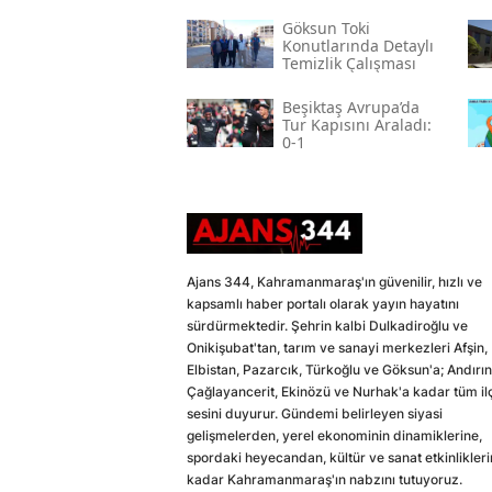
Göksun Toki̇
Konutlarında Detaylı
Temizlik Çalışması
Beşiktaş Avrupa’da
Tur Kapısını Araladı:
0-1
Ajans 344, Kahramanmaraş'ın güvenilir, hızlı ve
kapsamlı haber portalı olarak yayın hayatını
sürdürmektedir. Şehrin kalbi Dulkadiroğlu ve
Onikişubat'tan, tarım ve sanayi merkezleri Afşin,
Elbistan, Pazarcık, Türkoğlu ve Göksun'a; Andırın
Çağlayancerit, Ekinözü ve Nurhak'a kadar tüm il
sesini duyurur. Gündemi belirleyen siyasi
gelişmelerden, yerel ekonominin dinamiklerine,
spordaki heyecandan, kültür ve sanat etkinlikler
kadar Kahramanmaraş'ın nabzını tutuyoruz.