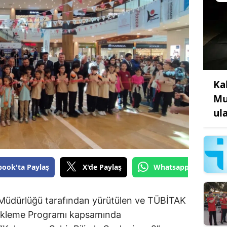
Ka
Mu
ul
book'ta Paylaş
X'de Paylaş
Whatsapp'tan Gönde
 Müdürlüğü tarafından yürütülen ve TÜBİTAK
stekleme Programı kapsamında