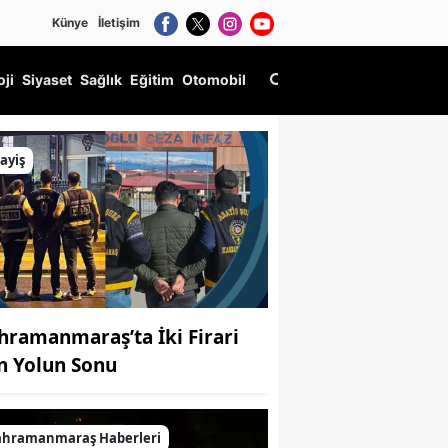
Künye
İletişim
oji
Siyaset
Sağlık
Eğitim
Otomobil
ayiş
hramanmaraş’ta İki Firari
in Yolun Sonu
ahramanmaraş Haberleri