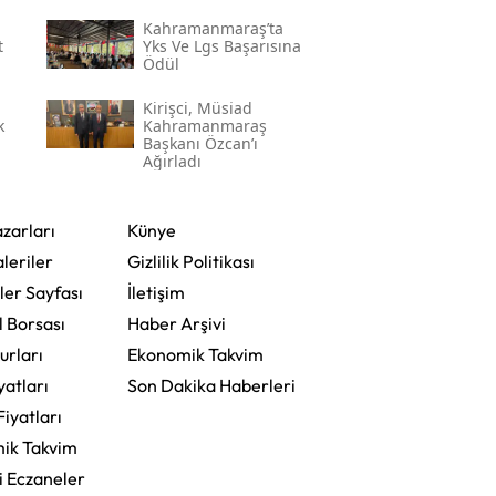
Kahramanmaraş’ta
t
Yks Ve Lgs Başarısına
Ödül
Kirişci, Müsi̇ad
k
Kahramanmaraş
Başkanı Özcan’ı
Ağırladı
zarları
Künye
leriler
Gizlilik Politikası
ler Sayfası
İletişim
l Borsası
Haber Arşivi
urları
Ekonomik Takvim
yatları
Son Dakika Haberleri
Fiyatları
ik Takvim
i Eczaneler