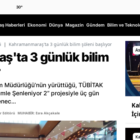
30
°
ş Haberleri
Ekonomi
Dünya
Magazin
Gündem
Bilim ve Teknol
i
|
Kahramanmaraş'ta 3 günlük bilim şöleni başlıyor
As
'ta 3 günlük bilim
r
im Müdürlüğü’nün yürüttüğü, TÜBİTAK
imle Şenleniyor 2” projesiyle üç gün
nec...
Ka
İç
r Editörü
MUHABİR: Esra Akçakale
K