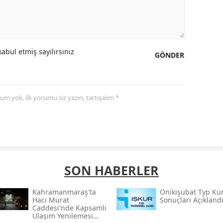
abul etmiş sayılırsınız
GÖNDER
yorum yok, ilk yorumu siz yazın, tartışalım *
SON HABERLER
Kahramanmaraş'ta
Onikişubat Typ Ku
Hacı Murat
Sonuçları Açıkland
Caddesi'nde Kapsamlı
Ulaşım Yenilemesi