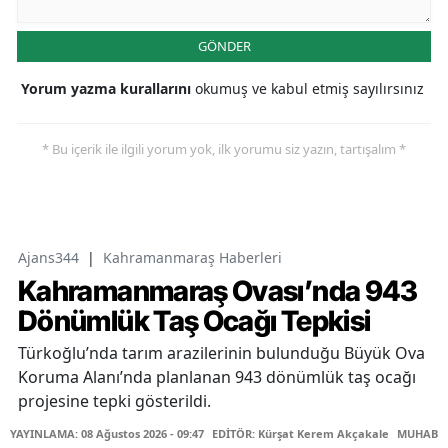
GÖNDER
Yorum yazma kurallarını
okumuş ve kabul etmiş sayılırsınız
* Bu içerik ile ilgili yorum yok, ilk yorumu siz yazın, tartışalım *
Ajans344
|
Kahramanmaraş Haberleri
Kahramanmaraş Ovası’nda 943
Dönümlük Taş Ocağı Tepkisi
Türkoğlu’nda tarım arazilerinin bulunduğu Büyük Ova
Koruma Alanı’nda planlanan 943 dönümlük taş ocağı
projesine tepki gösterildi.
YAYINLAMA: 08 Ağustos 2026 - 09:47
EDİTÖR: Kürşat Kerem Akçakale
MUHABİR